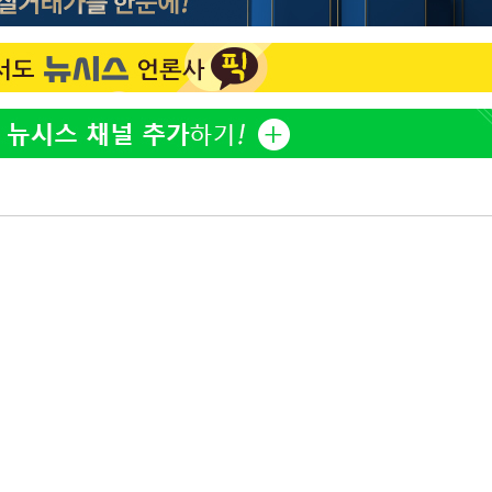
"창 3개 띄워도 답답함 없
1
네"…'폴드8 울트라', 일
써보니
오세훈 "용산공원 아파트,
2
학 뒤집는 것"
김도영·곽빈·안현민…오
3
집은 차기 메이저리거
'폭염 휴식기' 프로야구 1
4
식 병행…"야외 훈련 해도
휴머노이드부터 AI공장
5
M.AX 성과
'덜 똘똘한 한 채' 시대 
6
에 쏠리는 관심[세제 개편,
'리센느 논란' 김선태, 
7
장 "다시 돌아올 생각?"