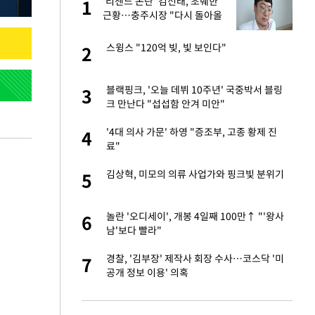
'리센느 논란' 김선태, 초췌한
1
1
주일
근황…충주시장 "다시 돌아올
생각?"
 노무현·문재인 철
스윙스 "120억 빚, 빛 보인다"
2
2
승환·니퍼트가 콕
블랙핑크, '오늘 데뷔 10주년' 국중박서 블링
3
3
크 만난다 "섭섭함 안겨 미안"
0개 구단, 훈련·휴
'4대 의사 가문' 하영 "증조부, 고종 황제 진
4
4
 안전 최우선"
료"
까지…제조업 바꾸는
김상혁, 미모의 의류 사업가와 핑크빛 분위기
5
5
오나…20억대 아파트
놀란 '오디세이', 개봉 4일째 100만↑ "'왕사
6
6
 그 이후②]
남'보다 빨라"
초췌한 근황…충주시
경찰, '김부장' 제작사 회장 수사…코스닥 '미
7
7
공개 정보 이용' 의혹