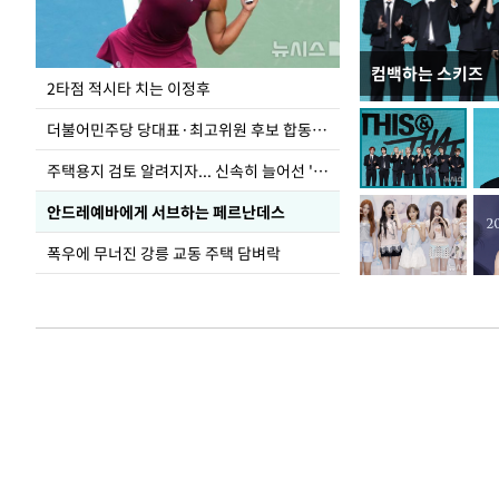
컴백하는 스키즈
청와대 일주일
2타점 적시타 치는 이정후
더불어민주당 당대표·최고위원 후보 합동연설회
주택용지 검토 알려지자... 신속히 늘어선 '근조화환'
안드레예바에게 서브하는 페르난데스
폭우에 무너진 강릉 교동 주택 담벼락