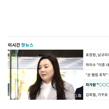
이시간
핫뉴스
하리수 "이혼 
"손 떨림 포착"