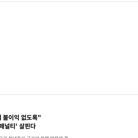
에 불이익 없도록"
 페널티' 살핀다