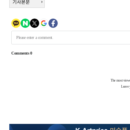
기사본문
-26570초 전 >
낮 최고 35도 '무더위'…동해안 시간당 30㎜ '강한 비'[
-25840초 전 >
[속보]이강인 "감독님이 원하는 마음 느꼈고, 많은 트로피
틀레티코 이적"
-25622초 전 >
수도권 40도 육박 '펄펄'…동해안 일부 지역엔 호의주의
-24591초 전 >
온열질환 사망자 3명 늘어…누적 환자 3000명 돌파
-18536초 전 >
강릉에 시간당 81.4㎜ 물폭탄…도로 잠기고 담벼락 붕괴
-14643초 전 >
백운산서 80년근 천종산삼 9뿌리 발견…감정가 1.3억원
-12353초 전 >
선재도서 해루질 나섰다 실종 60대, 닷새 만에 숨진 채 발
-9887초 전 >
남자 농구, 나고야 아시안게임서 '홈팀' 일본과 한일전
-9263초 전 >
여수 오동도 해상서 모터보트 전복…1명 사망·1명 실종
-5490초 전 >
극한폭염 한풀 꺾이지만…'낮 최고 35도' 무더위, 열대야 
주 날씨]
-2508초 전 >
축구협회 "압수수색·성접대 논란 사과…쇄신의 기회로 삼
-1025초 전 >
[속보]'압수수색·성접대 논란' 축구협회 "실망과 걱정 안
송"
2시간 전 >
'최고 37도' 폭염 지속…강원동해안 최대 150㎜ 비
4시간 전 >
[속보]뉴욕증시 상승 마감…S&P 0.6% 나스닥 1.3%↑