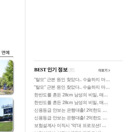
금융
시
다시 뛰는 코스닥…
'들
ETF 수익률 상위권
찍어
연예