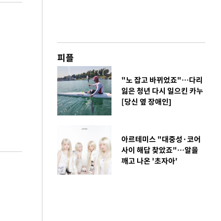
피플
"노 잡고 바뀌었죠"…다리
잃은 청년 다시 일으킨 카누
[당신 옆 장애인]
아르테미스 "대중성·코어
사이 해답 찾았죠"…알을
깨고 나온 '초자아'