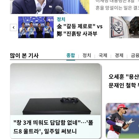
이재명 대통령은 8일 
혼을 망설이는 일은 결
하는 제도가 있을 경우
정치
다. 이 대통령은 이날 
 사업
金 "갈등 제로로" vs
로 찾은 결혼 페널티 2
鄭 "진흙탕 사과부
이 대통령은 "결혼으로 
터"
많이 본 기사
종합
정치
국제
경제
금
오세훈 "용산
문재인 철학 
"창 3개 띄워도 답답함 없네"…'폴
드8 울트라', 일주일 써보니