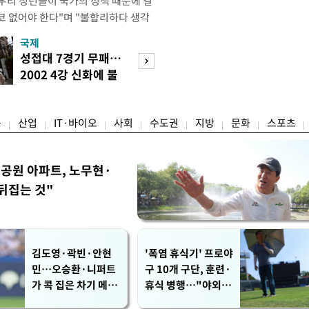
"우리 청년들이 국가의 정책 때문에 결
코 없어야 한다"며 "불합리하다 생각
 편하게 말씀해주시면 좋겠다"고 했
국제
경제
오후 X(옛 트위터)에 '청년들의 목소리
성접대 7경기 무패…
세계식량가격 다
2개' 자료를 공유하며 이같이 적었다.
2002 4강 신화에 불
상승…곡물·설탕 
인해 겪을 수 있는 제도
똥
썩'
융
산업
IT·바이오
사회
수도권
지방
문화
스포츠
공원 아파트, 노무현·
뒤집는 것"
김도영·곽빈·안현
'폭염 휴식기' 프로야
민…오승환·니퍼트
구 10개 구단, 훈련·
가 콕 집은 차기 메이
휴식 병행…"야외 훈
저리거
련 해도 안전 최우