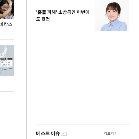
'홈플 피해' 소상공인 이번에
도 뒷전
 바캉스
용산어린이정원 앞 즐비한 근조화환, 왜?
이번주 국회에는 