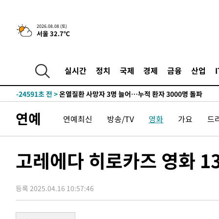
4시간 전 >
[속보]뉴욕증시 상승 마감…S&P 0.6% 나스닥 1.3%↑
2026.08.08 (토)
서울 32.7℃
-26570초 전 >
낮 최고 35도 '무더위'…동해안 시간당 30㎜ '강한 비'[
-25840초 전 >
[속보]이강인 "감독님이 원하는 마음 느꼈고, 많은 트로피
틀레티코 이적"
-25622초 전 >
수도권 40도 육박 '펄펄'…동해안 일부 지역엔 호의주의
실시간
정치
국제
경제
금융
산업
-24591초 전 >
온열질환 사망자 3명 늘어…누적 환자 3000명 돌파
-18536초 전 >
강릉에 시간당 81.4㎜ 물폭탄…도로 잠기고 담벼락 붕괴
-14643초 전 >
백운산서 80년근 천종산삼 9뿌리 발견…감정가 1.3억원
연예
연예최신
방송/TV
영화
가요
드
-12353초 전 >
선재도서 해루질 나섰다 실종 60대, 닷새 만에 숨진 채 발
-9887초 전 >
남자 농구, 나고야 아시안게임서 '홈팀' 일본과 한일전
-9263초 전 >
여수 오동도 해상서 모터보트 전복…1명 사망·1명 실종
고레에다 히로카즈 영화 1
-5490초 전 >
극한폭염 한풀 꺾이지만…'낮 최고 35도' 무더위, 열대야 
주 날씨]
-2508초 전 >
축구협회 "압수수색·성접대 논란 사과…쇄신의 기회로 삼
등록 2025.04.16 10:57:46
-1025초 전 >
[속보]'압수수색·성접대 논란' 축구협회 "실망과 걱정 안
송"
2시간 전 >
'최고 37도' 폭염 지속…강원동해안 최대 150㎜ 비
4시간 전 >
[속보]뉴욕증시 상승 마감…S&P 0.6% 나스닥 1.3%↑