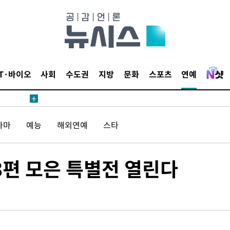
내일날씨]
 원해 아
보
IT·바이오
사회
수도권
지방
문화
스포츠
연예
라마
예능
해외연예
스타
견
3편 모은 특별전 열린다
계속[다음
겠다"
겨드려 죄