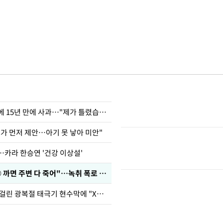
표창원, 남규리에 15년 만에 사과…"제가 틀렸습니다"
내가 먼저 제안…아기 못 낳아 미안"
…카라 한승연 '건강 이상설'
차가원 "○○○ 까면 주변 다 죽어"…녹취 폭로 파장
김희철, 거꾸로 걸린 광복절 태극기 현수막에 "X돌았네"