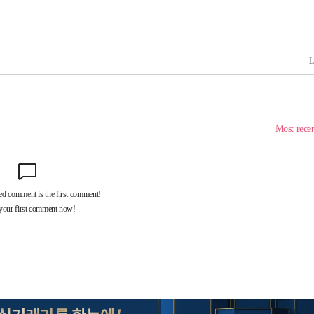
내일날씨]
 원해 아
보
견
계속[다음
겠다"
겨드려 죄