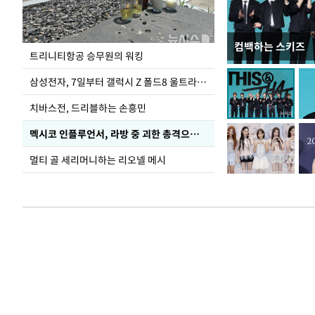
컴백하는 스키즈
입추 코앞인데 전
트리니티항공 승무원의 워킹
삼성전자, 7일부터 갤럭시 Z 폴드8 울트라·폴드8·플립8 출시
치바스전, 드리블하는 손흥민
멕시코 인플루언서, 라방 중 괴한 총격으로 사망
멀티 골 세리머니하는 리오넬 메시