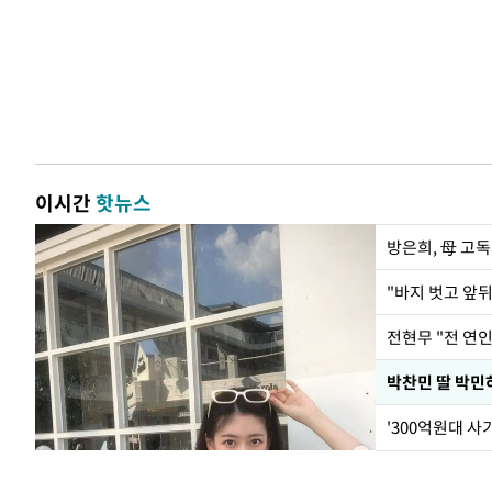
이시간
핫뉴스
방은희, 母 고독
전현무 "전 연
'300억원대 사