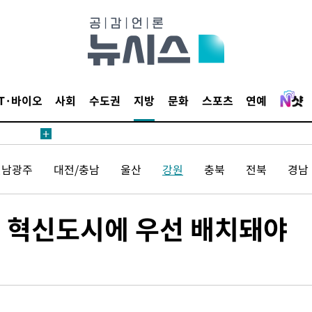
 사망
IT·바이오
사회
수도권
지방
문화
스포츠
연예
 CDC
 압수수색
전남광주
대전/충남
울산
강원
충북
전북
경남
위 등 9곳
출발
존 혁신도시에 우선 배치돼야
개장
3명은 중
에서 두차