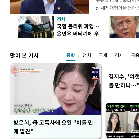
구윤철 경제부총리 겸 
산 세제개편안을 통해
지적에 대해 "사는(실거
정치
어들고 나중에 팔 때 
"사적
국힘 윤리위 파행…
총리는 이날 오전 MBC
윤민우 버티기에 우
터뷰에서 "이게(30억원
 차
종환 사퇴
많이 본 기사
종합
정치
국제
경제
금
김지수, '여행
볼 만하니…
방은희, 母 고독사에 오열 "이틀 만
에 발견"