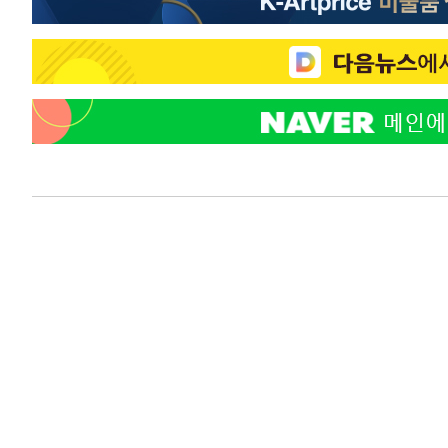
-13851초 전 >
이란, 호르무즈서 "적국 목표물들"과 대치로 남부 케슘섬
례 큰 폭발음
-12566초 전 >
[속보]美, 폴리실리콘 수입 규제…파생제품 15% 관세, 1
발효
-10717초 전 >
[속보]트럼프, 美 원정출산 금지 행정명령 서명
-8417초 전 >
[속보] 뉴욕증시, 일제 하락 마감…나스닥 0.06%↓