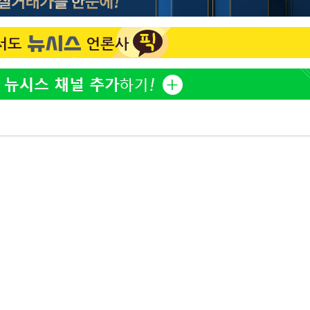
방은희, 母 고독사에 오열 
1
틀 만에 발견"
에서 두차
20일 후
김지수, '여행사 대표' 변
2
니…"
"바지 벗고 앞뒤로 돌아야
3
서아, 기쁨조 검사 수치심
"여군 지원 막힌 UDT 훈
4
다"…707 출신 女유튜버 
"신약 찾자"…정부 과제로
5
바이오
한화큐셀·OCI, 美 수입
6
격제 도입에…"공정 경쟁
영"
"한강수영장, 문신 노출 이
7
"출입 막는 건 명백한 차별