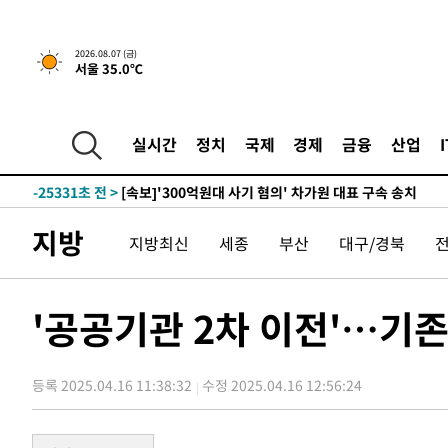
-8417초 전 >
[속보] 뉴욕증시, 일제 하락 마감…나스닥 0.06%↓
2026.08.07 (금)
서울 35.0℃
-29615초 전 >
[속보]'채상병 순직 책임' 임성근, 항소심도 징역 3년
-29481초 전 >
[속보]종합특검, '관저이전 봐주기 감사' 유병호 구속기소
-26081초 전 >
민주 콩고 에볼라환자 4천명 돌파, 4053명 발생 1850명
실시간
정치
국제
경제
금융
산업
-25331초 전 >
[속보]'300억원대 사기 혐의' 차가원 대표 구속 송치
-24525초 전 >
"미 전국적 살모네라 식중독 원인은 멕시코산 할라피뇨"--
-23038초 전 >
[속보]경찰·노동부, HL만도 평택사업장 끼임 사망 관련
지방
지방최신
세종
부산
대구/경북
-22919초 전 >
[속보]합수본, '투표율 허위 입력' 중앙·서울·경기도 선관
압수수색
-22674초 전 >
[속보]원·달러 환율, 오전 9시 1423.8원
-22470초 전 >
[속보]삼성전자·SK하이닉스 동반 강보합…1%대 상승 
'공공기관 2차 이전'…기
-22456초 전 >
[속보]코스닥, 5.95포인트(0.74%) 상승한 807.62개장
-22424초 전 >
[속보]코스피, 6300선 재탈환…1.09% 오른 6365.07 
등록 2025.04.16 11:38:32
수정 2025.04.16 12:56:24
-19589초 전 >
시리아 다마스쿠스 교외에서 미니버스 폭발.. 14명 부상, 
태
-18887초 전 >
입추에도 극한더위…서울 낮 39도 '폭염중대경보'
-13851초 전 >
이란, 호르무즈서 "적국 목표물들"과 대치로 남부 케슘섬