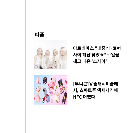
피플
아르테미스 "대중성·코어
사이 해답 찾았죠"…알을
깨고 나온 '초자아'
[부니콘]⑥슬래시비슬래
시, 스마트폰 액세서리에
NFC 더했다