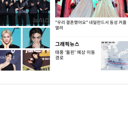
국엔 찜통 더위
"우리 결혼했어요" 네덜란드서 동성 커플
열려
그래픽뉴스
태풍 '돌핀' 예상 이동
경로