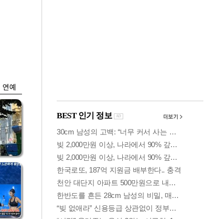
금융
입찰
"집값 더 뛰기 전 사
효성
자"…보금자리론 수
요 폭증
연예