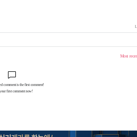
20일 후
 사망
 CDC
 압수수색
위 등 9곳
출발
개장
3명은 중