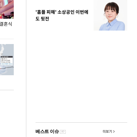
'홈플 피해' 소상공인 이번에
도 뒷전
 결혼식
폭염으로 멈춘 프로야구… 발걸음 돌리는 팬들
이 대통령, '청
총력 대응'