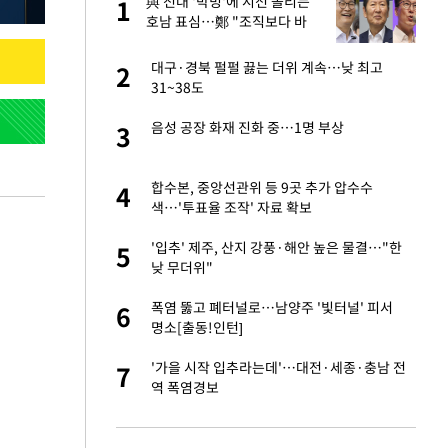
"이
與 전대 '박빙'에 시선 쏠리는
1
1
호남 표심…鄭 "조직보다 바
람" vs 金 "내가 과반"
신 근황 "가볼 만하
대구·경북 펄펄 끓는 더위 계속…낮 최고
2
2
31~38도
 했다"…탈북민 김
음성 공장 화재 진화 중…1명 부상
3
3
 회상
련 직접 해봤습니
합수본, 중앙선관위 등 9곳 추가 압수수
4
4
'완벽 소화'
색…'투표율 조작' 자료 확보
 속도내는 K-제약
'입추' 제주, 산지 강풍·해안 높은 물결…"한
5
5
낮 무더위"
 폴리실리콘 최저가
폭염 뚫고 폐터널로…남양주 '빛터널' 피서
6
6
·수익성 개선 환
명소[출동!인턴]
용객 제한을" vs
'가을 시작 입추라는데'…대전·세종·충남 전
7
7
"
역 폭염경보