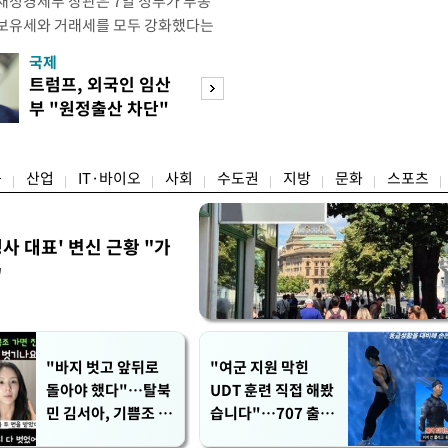
재정경제부 장관은 7일 정부가 부동
 보유세와 거래세를 모두 강화했다는
주) 30억원 이하 주택은 보유세도 줄
국제
경제
양도세도 줄어든다"고 설명했다. 구 부
트럼프, 외국인 임산
[단독]국가계약 
 라디오 '김종배의 시선집중'과의 인
부 "원정출산 차단"
제한 손본다…실
 이하 주택이) 99% 정도 된다.
명령
검토
융
산업
IT·바이오
사회
수도권
지방
문화
스포츠
사 대표' 변신 근황 "가
"
"바지 벗고 앞뒤로
"여군 지원 막힌
돌아야 했다"…탈북
UDT 훈련 직접 해봤
민 김서아, 기쁨조 검
습니다"…707 출신
사 수치심 회상
女유튜버 '완벽 소