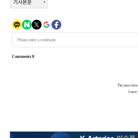
기사본문
례 큰 폭발음
-12566초 전 >
[속보]美, 폴리실리콘 수입 규제…파생제품 15% 관세, 1
발효
-10717초 전 >
[속보]트럼프, 美 원정출산 금지 행정명령 서명
-8417초 전 >
[속보] 뉴욕증시, 일제 하락 마감…나스닥 0.06%↓
-29615초 전 >
[속보]'채상병 순직 책임' 임성근, 항소심도 징역 3년
-29481초 전 >
[속보]종합특검, '관저이전 봐주기 감사' 유병호 구속기소
-26081초 전 >
민주 콩고 에볼라환자 4천명 돌파, 4053명 발생 1850명
-25331초 전 >
[속보]'300억원대 사기 혐의' 차가원 대표 구속 송치
-24525초 전 >
"미 전국적 살모네라 식중독 원인은 멕시코산 할라피뇨"--
-23038초 전 >
[속보]경찰·노동부, HL만도 평택사업장 끼임 사망 관련
-22919초 전 >
[속보]합수본, '투표율 허위 입력' 중앙·서울·경기도 선관
압수수색
-22674초 전 >
[속보]원·달러 환율, 오전 9시 1423.8원
-22470초 전 >
[속보]삼성전자·SK하이닉스 동반 강보합…1%대 상승 
-22456초 전 >
[속보]코스닥, 5.95포인트(0.74%) 상승한 807.62개장
-22424초 전 >
[속보]코스피, 6300선 재탈환…1.09% 오른 6365.07 
-19589초 전 >
시리아 다마스쿠스 교외에서 미니버스 폭발.. 14명 부상, 
태
-18887초 전 >
입추에도 극한더위…서울 낮 39도 '폭염중대경보'