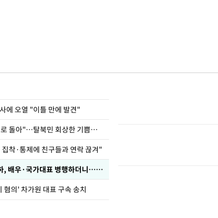
사에 오열 "이틀 만에 발견"
"바지 벗고 앞뒤로 돌아"…탈북민 회상한 기쁨조 검사
인 집착·통제에 친구들과 연락 끊겨"
박찬민 딸 박민하, 배우·국가대표 병행하더니…근황이
기 혐의' 차가원 대표 구속 송치