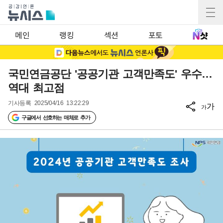
메인
랭킹
섹션
포토
국민연금공단 '공공기관 고객만족도' 우수…
역대 최고점
기사등록
2025/04/16 13:22:29
가
가
구글에서 선호하는 매체로 추가