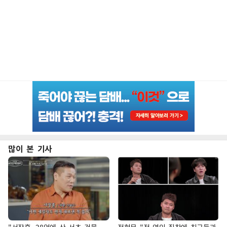
많이 본 기사
"서장훈, 28억에 산 서초 건물
전현무 "전 연인 집착에 친구들과