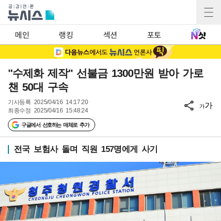
메인
랭킹
섹션
포토
"수제화 제작" 선불금 1300만원 받아 가로
챈 50대 구속
기사등록
2025/04/16 14:17:20
가
가
최종수정
2025/04/16 15:48:24
구글에서 선호하는 매체로 추가
전국 보험사 돌며 직원 157명에게 사기