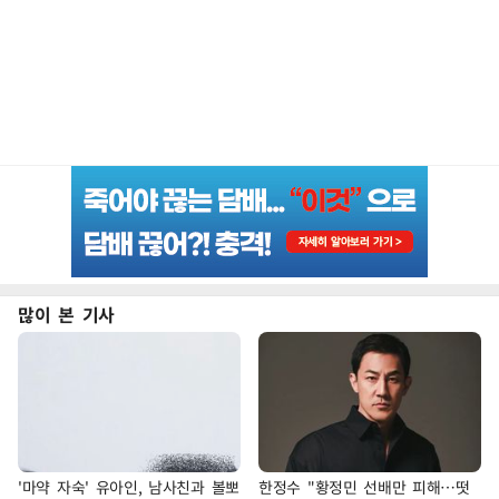
많이 본 기사
'마약 자숙' 유아인, 남사친과 볼뽀
한정수 "황정민 선배만 피해…떳