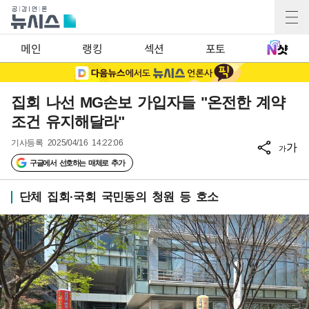
메인
랭킹
섹션
포토
집회 나선 MG손보 가입자들 "온전한 계약
조건 유지해달라"
기사등록
2025/04/16 14:22:06
가
가
구글에서 선호하는 매체로 추가
단체 집회·국회 국민동의 청원 등 호소