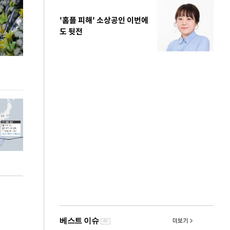
'홈플 피해' 소상공인 이번에
도 뒷전
이번주 국회에는 무슨 일이? [뉴시스국회토pic]
청와대 일주일