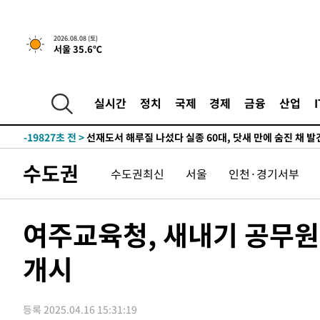
2시간 전 >
[속보]뉴욕증시 상승 마감…S&P 0.6% 나스닥 1.3%↑
2026.08.08 (토)
서울 35.6℃
-32065초 전 >
온열질환 사망자 3명 늘어…누적 환자 3000명 돌파
-26010초 전 >
강릉에 시간당 81.4㎜ 물폭탄…도로 잠기고 담벼락 붕괴
-22117초 전 >
백운산서 80년근 천종산삼 9뿌리 발견…감정가 1.3억원
실시간
정치
국제
경제
금융
산업
-19827초 전 >
선재도서 해루질 나섰다 실종 60대, 닷새 만에 숨진 채 발
-17361초 전 >
남자 농구, 나고야 아시안게임서 '홈팀' 일본과 한일전
-16737초 전 >
여수 오동도 해상서 모터보트 전복…1명 사망·1명 실종
수도권
수도권최신
서울
인천·경기서부
-12964초 전 >
극한폭염 한풀 꺾이지만…'낮 최고 35도' 무더위, 열대야
주 날씨]
-9982초 전 >
축구협회 "압수수색·성접대 논란 사과…쇄신의 기회로 삼
-8499초 전 >
[속보]'압수수색·성접대 논란' 축구협회 "실망과 걱정 안
여주교육청, 새내기 공무원
송"
48분 전 >
'최고 37도' 폭염 지속…강원동해안 최대 150㎜ 비
개시
2시간 전 >
[속보]뉴욕증시 상승 마감…S&P 0.6% 나스닥 1.3%↑
-32065초 전 >
온열질환 사망자 3명 늘어…누적 환자 3000명 돌파
-26010초 전 >
강릉에 시간당 81.4㎜ 물폭탄…도로 잠기고 담벼락 붕괴
등록 2025.04.16 15:31:19
-22117초 전 >
백운산서 80년근 천종산삼 9뿌리 발견…감정가 1.3억원