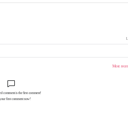
견
 계속[다음
겠다"
겨드려 죄