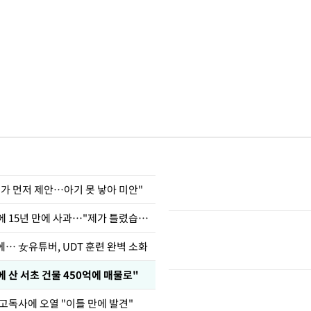
내가 먼저 제안…아기 못 낳아 미안"
표창원, 남규리에 15년 만에 사과…"제가 틀렸습니다"
… 女유튜버, UDT 훈련 완벽 소화
에 산 서초 건물 450억에 매물로"
고독사에 오열 "이틀 만에 발견"