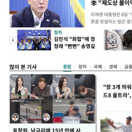
李 "제도상 불이
이재명 대통령은 8일 
혼을 망설이는 일은 결
하는 제도가 있을 경우
정치
다. 이 대통령은 이날 
 사업
김민석 "화합"에 정
로 찾은 결혼 페널티 2
청래 "뻔뻔" 송영길
이 대통령은 "결혼으로 
은 연임 직격
많이 본 기사
종합
정치
국제
경제
금
"창 3개 띄
드8 울트라'
표창원, 남규리에 15년 만에 사