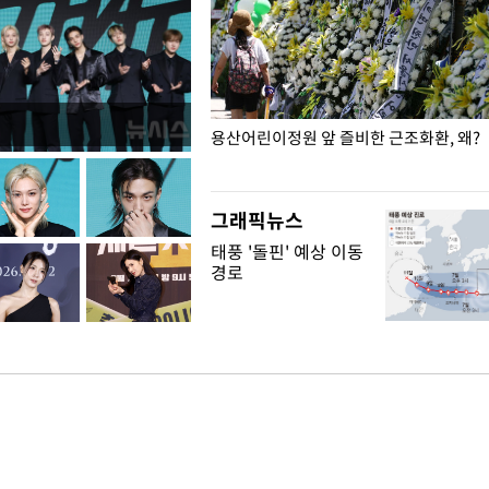
일주일
용산어린이정원 앞 즐비한 근조화환, 왜?
그래픽뉴스
태풍 '돌핀' 예상 이동
경로