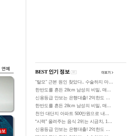
금융
격
코스닥 살아나자
설
ETF 날았다…수익률
상위권 휩쓸어
연예