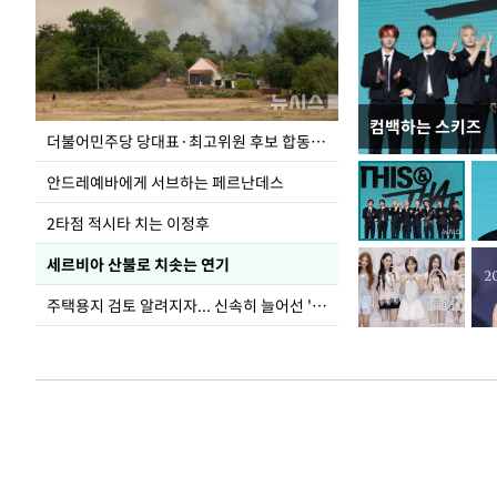
컴백하는 스키즈
사진으로 보는 
더불어민주당 당대표·최고위원 후보 합동연설회
안드레예바에게 서브하는 페르난데스
2타점 적시타 치는 이정후
세르비아 산불로 치솟는 연기
주택용지 검토 알려지자... 신속히 늘어선 '근조화환'