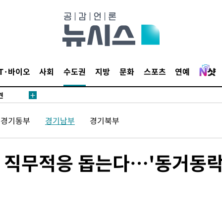
IT·바이오
사회
수도권
지방
문화
스포츠
연예
견
경기동부
경기남부
경기북부
 계속[다음
겠다"
겨드려 죄
 직무적응 돕는다…'동거동락