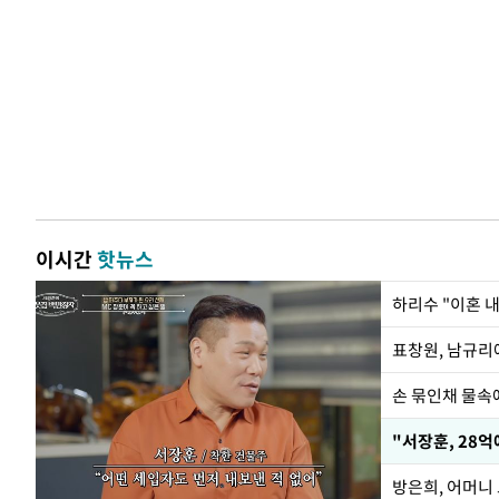
이시간
핫뉴스
하리수 "이혼 
손 묶인채 물속에
"서장훈, 28억
방은희, 어머니 