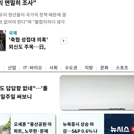
익 면밀히 조사"
"우리 청년들이 국가의 정책 때문에 결
코 없어야 한다"며 "불합리하다 생각
 편하게 말씀해주시면 좋겠다"고 했
국제
경제
오후 X(옛 트위터)에 '청년들의 목소리
'축협 성접대 의혹'
7월 세계 식량가
2개' 자료를 공유하며 이같이 적었다.
외신도 주목…日,
0.6%↑…곡물·
인해 겪을 수 있는 제도
2002 소환
탕 강세 전환
융
산업
IT·바이오
사회
수도권
지방
문화
스포츠
워도 답답함 없네"…'폴
, 일주일 써보니
오세훈 "용산공원 아
뉴욕증시 상승 마
파트, 노무현·문재
감…S&P 0.6% 나