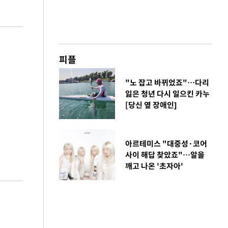
피플
"노 잡고 바뀌었죠"…다리
잃은 청년 다시 일으킨 카누
[당신 옆 장애인]
아르테미스 "대중성·코어
사이 해답 찾았죠"…알을
깨고 나온 '초자아'