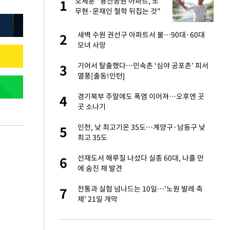
에
오세훈 "용산공원 아파트, 노
1
1
무현·문재인 철학 뒤집는 것"
네"…'폴드8 울트
새벽 수원 권선구 아파트서 불…90대·60대
2
2
모녀 사망
 노무현·문재인 철
기어서 탈출했다…민속촌 ‘심야 공포촌’ 피서
3
3
열풍[출동!인턴]
S&P 0.6% 나스
경기북부 주말에도 폭염 이어져…오후엔 곳
4
4
곳 소나기
승환·니퍼트가 콕
인천, 낮 최고기온 35도…계양구·남동구 낮
5
5
최고 35도
0개 구단, 훈련·휴
선재도서 해루질 나섰다 실종 60대, 나흘 만
6
6
 안전 최우선"
에 숨진 채 발견
까지…제조업 바꾸는
전통과 실험 넘나드는 10일…'노원 발레 축
7
7
제' 21일 개막