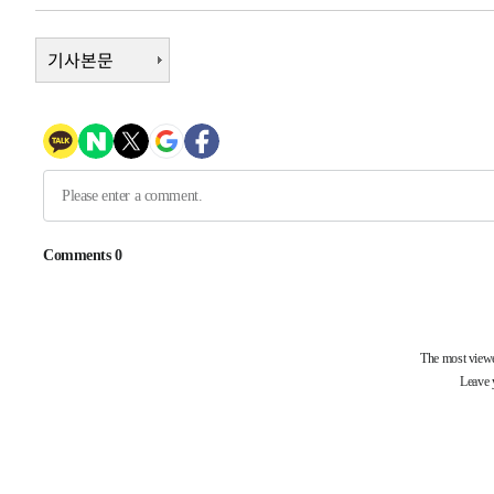
-19827초 전 >
선재도서 해루질 나섰다 실종 60대, 닷새 만에 숨진 채 발
-17361초 전 >
기사본문
남자 농구, 나고야 아시안게임서 '홈팀' 일본과 한일전
-16737초 전 >
여수 오동도 해상서 모터보트 전복…1명 사망·1명 실종
-12964초 전 >
극한폭염 한풀 꺾이지만…'낮 최고 35도' 무더위, 열대야
주 날씨]
-9982초 전 >
축구협회 "압수수색·성접대 논란 사과…쇄신의 기회로 삼
-8499초 전 >
[속보]'압수수색·성접대 논란' 축구협회 "실망과 걱정 안
송"
48분 전 >
'최고 37도' 폭염 지속…강원동해안 최대 150㎜ 비
2시간 전 >
[속보]뉴욕증시 상승 마감…S&P 0.6% 나스닥 1.3%↑