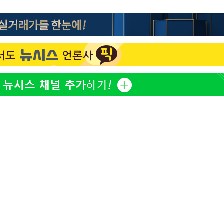
표창원, 남규리에 15년 만
1
사과…"제가 틀렸습니다"
"창 3개 띄워도 답답함 없
2
라', 일주일 써보니
오세훈 "용산공원 아파트,
3
학 뒤집는 것"
[속보]뉴욕증시 상승 마감…
4
닥 1.3%↑
김도영·곽빈·안현민…오
5
집은 차기 메이저리거
'폭염 휴식기' 프로야구 1
6
식 병행…"야외 훈련 해도
휴머노이드부터 AI공장
7
M.AX 성과