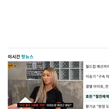
이시간
핫뉴스
월드컵 예선까지
이승기 "구속 차
결별 아이유, 전
효린 "절친에게
황기순 "원정 