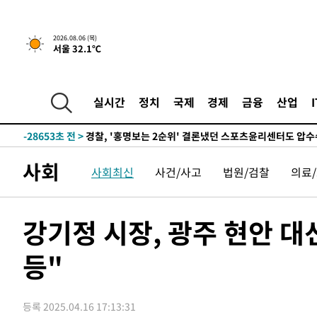
1시간 전 >
내일까지 39도 '펄펄'…기상청 "태풍 지나며 폭염 잠시 꺾인
2026.08.06 (목)
서울 32.1℃
-31739초 전 >
'월드컵 탈락 후폭풍' 축구협회…11시간 걸린 초유의 압
합)
-31175초 전 >
[속보] 뉴욕증시, 혼조 출발…나스닥 0.3%↓, 다우 0.1
-29968초 전 >
축구협회, 15년 전 심판 성 접대 파문에 "현재는 내부 지
실시간
정치
국제
경제
금융
산업
-28653초 전 >
경찰, '홍명보는 2순위' 결론냈던 스포츠윤리센터도 압
-14249초 전 >
[속보]합참 "北 발사체는 단거리탄도미사일…감시·경계
화"
-13997초 전 >
日방위성, 北이 동해로 쏜 발사체는 탄도미사일 가능성
사회
사회최신
사건/사고
법원/검찰
의료
-12427초 전 >
[속보] SKT, 에이닷 서비스 장애 발생…"원인 파악 중"
-11833초 전 >
[속보]합참 "북, 동해상으로 미상 발사체 발사"
-11229초 전 >
'낮 최고 39도' 불볕더위…한밤 열대야도 계속[내일날씨]
강기정 시장, 광주 현안 대
-11188초 전 >
[속보]7~9일 프로야구 3연전도 폭염 취소…11일 재개
등"
-10850초 전 >
"韓 외환시장 개입 관측 배경엔 美의 대한국 무역적자 있
-10677초 전 >
'월드컵 탈락 후폭풍' 축구협회…초유의 압수수색에 '충격
-10517초 전 >
서울 낮 37.9도, 올여름 최고치 경신…영등포 순간 '40도
등록 2025.04.16 17:13:31
-10079초 전 >
[속보]종합특검, 대검 추가 압수수색…내란 중요임무종사