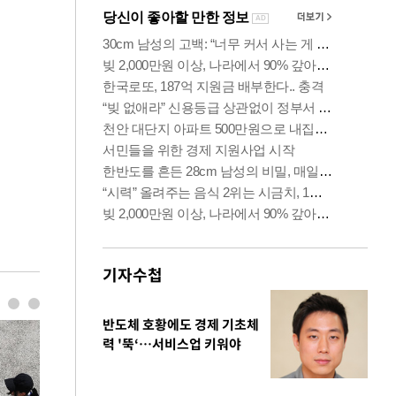
기자수첩
반도체 호황에도 경제 기초체
력 '뚝‘…서비스업 키워야