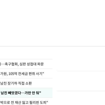
…축구협회, 심판 성접대 파문
가원, 105억 전세금 편취 사기"
 남친 장기하 직접 소환
 남친 빼앗겼다…가만 안 둬"
도박으로 전 재산 잃고 필리핀 도피"