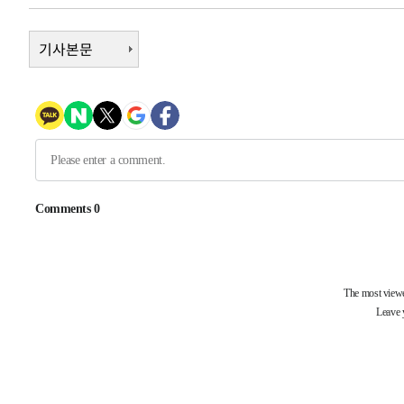
-6174초 전 >
[속보]코스닥, 800p 회복…0.26% 오른 801.67 마감
-6104초 전 >
기사본문
[속보]코스피, 301.88포인트(4.58%) 내린 6296.38 마감
-5969초 전 >
[속보]원·달러 환율, 0.7원 내린 1423.8원 마감
-3568초 전 >
"여기 떨어졌다"…다누리, 스페이스X 로켓 달 충돌 흔적 
-613초 전 >
손흥민, 5경기 연속골 실패…LAFC는 승부차기 끝 과달라하
1시간 전 >
내일까지 39도 '펄펄'…기상청 "태풍 지나며 폭염 잠시 꺾인
-31739초 전 >
'월드컵 탈락 후폭풍' 축구협회…11시간 걸린 초유의 압
합)
-31175초 전 >
[속보] 뉴욕증시, 혼조 출발…나스닥 0.3%↓, 다우 0.1
-29968초 전 >
축구협회, 15년 전 심판 성 접대 파문에 "현재는 내부 지
-28653초 전 >
경찰, '홍명보는 2순위' 결론냈던 스포츠윤리센터도 압
-14249초 전 >
[속보]합참 "北 발사체는 단거리탄도미사일…감시·경계
화"
-13997초 전 >
日방위성, 北이 동해로 쏜 발사체는 탄도미사일 가능성
-12427초 전 >
[속보] SKT, 에이닷 서비스 장애 발생…"원인 파악 중"
-11833초 전 >
[속보]합참 "북, 동해상으로 미상 발사체 발사"
-11229초 전 >
'낮 최고 39도' 불볕더위…한밤 열대야도 계속[내일날씨]
-11188초 전 >
[속보]7~9일 프로야구 3연전도 폭염 취소…11일 재개