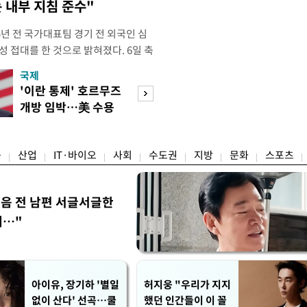
 내부 지침 준수"
년 전 국가대표팀 경기 전 외국인 심
성 접대를 한 것으로 밝혀졌다. 6일 축
 의원실은 축구협회가 2011~2012
국제
경제
게 성 접대한 사실을 확인했다. 당시
'이란 통제' 호르무즈
초고가 겨냥 세제
과 감독관 등 10여 명에게 한 번에
개방 임박…美 수용
편…전월세 '유탄'
00만원이 넘는 돈을 성
할까
려
융
산업
IT·바이오
사회
수도권
지방
문화
스포츠
음 전 남편 서글서글한
…"
아이유, 장기하 '별일
허지웅 "우리가 지지
없이 산다' 선곡…쿨
했던 인간들이 이 꼴