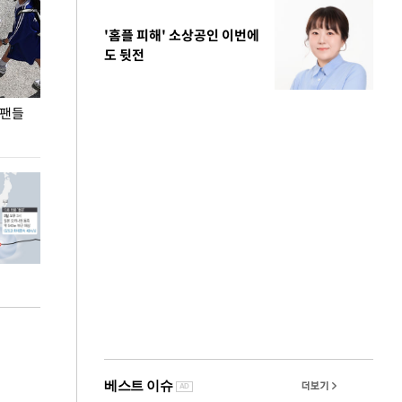
'홈플 피해' 소상공인 이번에
도 뒷전
 팬들
이 대통령, '청년 대책 속도 높여야…폭염 문제도
입추 코앞인데 전
총력 대응'