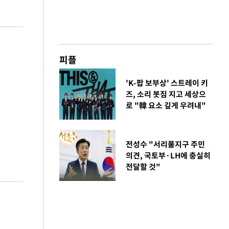
피플
'K-팝 보부상' 스트레이 키
즈, 소리 봇짐 지고 세상으
로 "韓 요소 깊게 우려내"
전성수 "서리풀지구 주민
의견, 국토부·LH에 충실히
전달할 것"