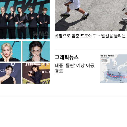
전남광주… 열화상 카메라에 담긴
폭염으로 멈춘 프로야구… 발걸음 돌리는
그래픽뉴스
태풍 '돌핀' 예상 이동
경로