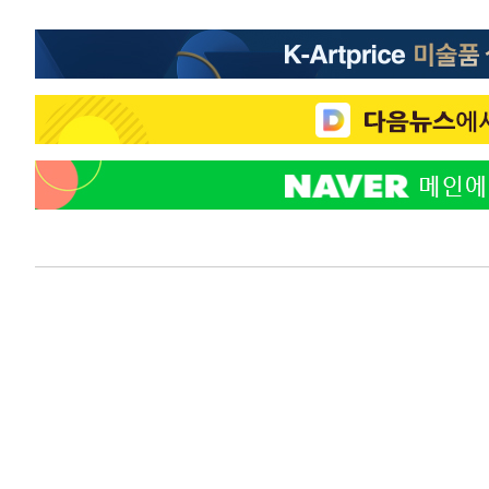
-10850초 전 >
"韓 외환시장 개입 관측 배경엔 美의 대한국 무역적자 있
-10677초 전 >
'월드컵 탈락 후폭풍' 축구협회…초유의 압수수색에 '충격
-10517초 전 >
서울 낮 37.9도, 올여름 최고치 경신…영등포 순간 '40도
-10079초 전 >
[속보]종합특검, 대검 추가 압수수색…내란 중요임무종사
-6174초 전 >
[속보]코스닥, 800p 회복…0.26% 오른 801.67 마감
-6104초 전 >
[속보]코스피, 301.88포인트(4.58%) 내린 6296.38 마감
-5969초 전 >
[속보]원·달러 환율, 0.7원 내린 1423.8원 마감
-3568초 전 >
"여기 떨어졌다"…다누리, 스페이스X 로켓 달 충돌 흔적 
-613초 전 >
손흥민, 5경기 연속골 실패…LAFC는 승부차기 끝 과달라하
1시간 전 >
내일까지 39도 '펄펄'…기상청 "태풍 지나며 폭염 잠시 꺾인