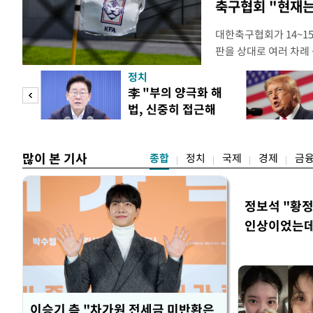
축구협회 "현재는
대한축구협회가 14~15
판을 상대로 여러 차례 
구계에 따르면 국회의 한
정치
년 국제심판 10여 명에
"사적
李 "부의 양극화 해
축구협회는 외국인 심판
법, 신중히 접근해
수십만원에서 많게는 1
 차이
야"
많이 본 기사
종합
정치
국제
경제
금
정보석 "황정
인상이었는데
이승기 측 "차가원 전세금 미반환은