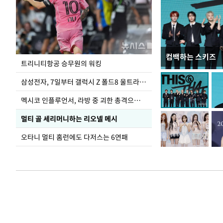
컴백하는 스키즈
입추 하루 앞둔 
트리니티항공 승무원의 워킹
폭염
삼성전자, 7일부터 갤럭시 Z 폴드8 울트라·폴드8·플립8 출시
멕시코 인플루언서, 라방 중 괴한 총격으로 사망
멀티 골 세리머니하는 리오넬 메시
오타니 멀티 홈런에도 다저스는 6연패