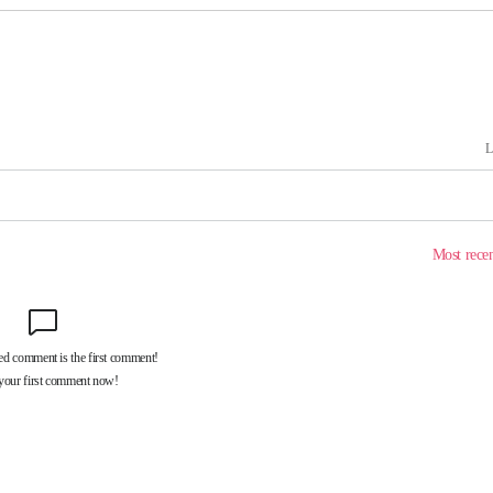
포착
라 격파
다"
수수색(종
4%↑
침 준수"
수수색
태세 강