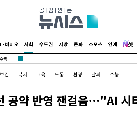
다"
수수색(종
4%↑
침 준수"
IT·바이오
사회
수도권
지방
문화
스포츠
연예
수수색
태세 강
/보건
복지
교육
노동
환경
날씨
수능
선 공약 반영 잰걸음…"AI 시
어"
·당황'
'
 혐의