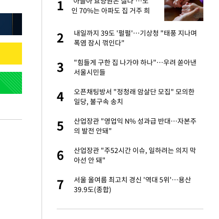
미
'아들아 요양원은 싫다'…노
1
1
…엄
인 70%는 아파도 집 거주 희
망
서글서글한 인상이
내일까지 39도 '펄펄'…기상청 "태풍 지나며
2
2
폭염 잠시 꺾인다"
이 산다' 선곡…쿨한
"힘들게 구한 집 나가야 하나"…우려 쏟아낸
3
3
서울시민들
인간들이 이 꼴 만
오픈채팅방서 "정청래 암살단 모집" 모의한
4
4
격한 반응
일당, 불구속 송치
하는 프리랜서…받
산업장관 "영업익 N% 성과급 반대…자본주
5
5
의 발전 안돼"
 원전 반대 안해…안
산업장관 "주52시간 이슈, 일하려는 의지 막
6
6
아선 안 돼"
노인 70%는 아파
서울 올여름 최고치 경신 '역대 5위'…용산
7
7
39.9도(종합)