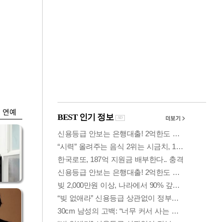
금융
개
외국인 폭풍매도에
 우
코스피 6200선 주저
앉아
연예