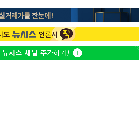
이승기 측 "차가원 전세금 
1
반환은 고도의 사기 수법
어"
벌 원해"
·당황'
정보석 "황정음 전 남편 
2
'
었는데…"
 혐의
아이유, 장기하 '별일 없
3
일상 공개
허지웅 "우리가 지지했던 
4
들었다"…형소법 개정에 
포착
김혜수 "우린 돈 받고 일
라 격파
5
는 만큼 해내야"
다"
[속보]산업장관 "李정부,
6
정 전력 위해 불가피"
'아들아 요양원은 싫다'…
7
도 집 거주 희망