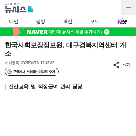
메인
랭킹
섹션
포토
한국사회보장정보원, 대구경북지역센터 개
소
기사등록
2025/04/16 17:45:32
가
가
구글에서 선호하는 매체로 추가
전산교육 및 적정급여 관리 담당