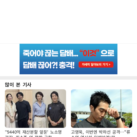
많이 본 기사
''9440억 재산분할 앞둔' 노소영
고영욱, 이번엔 박하선 공격…"류