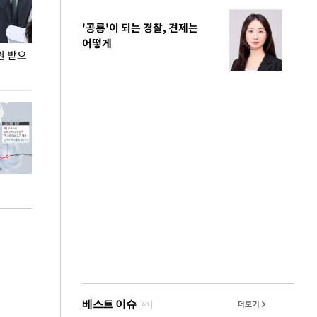
'공룡'이 되는 경찰, 견제는
어떻게
원 받으
정동영, 조현 '이상주의' 발언에 "이상이 있어야
장동혁 "李 대
현실 바꿔"
하다"