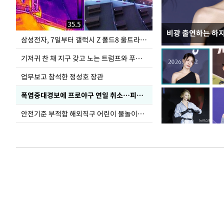
비광 출연하는 하
이재명 대통령, 
삼성전자, 7일부터 갤럭시 Z 폴드8 울트라·폴드8·플립8 출시
선 다해 강구해야
기저귀 찬 채 지구 갖고 노는 트럼프와 푸틴 형상 미로
업무보고 참석한 정성호 장관
폭염중대경보에 프로야구 연일 취소…피칭 연습장 '52도'
안전기준 부적합 해외직구 어린이 물놀이용품 판매 중단 요청한 서울시