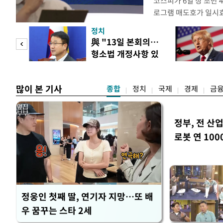
코스피가 6일 장 초반
로그램 매도호가 일시
한국거래소는 이날 오전
정치
했다고 밝혔다. 발동 
 놀
與 "13일 본회의…
대비 5.12% 급락한 9
형소법 개정사항 있
스피200을 기초자산으
 첫
으면 개정"
많이 본 기사
종합
정치
국제
경제
금
정부, 전 산업
로봇 연 100
정웅인 첫째 딸, 연기자 지망…또 배
우 꿈꾸는 스타 2세