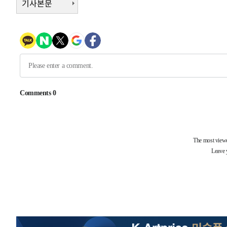
기사본문
우 0.49%↑
-6026초 전 >
[속보] 이란 대통령 "지금 최고지도자와 소통하기가 매우 
임 3년 인터뷰
2시간 전 >
[속보] "이란-오만, 호르무즈 해협 통행 항로 합의" 이란 외
-31981초 전 >
트럼프, 한국계 진보 주지사 후보 맹공…"공산주의가 최대
-31959초 전 >
"美간섭에 합의 지연"…트럼프, '이란 호르무즈 통제권'
-28479초 전 >
[속보]산업장관 "李정부, 원전 반대 안해…안정 전력 위
-27176초 전 >
[속보]경찰, '홍명보 선임 논란' 대한축구협회·축구회관 
색
-26563초 전 >
[속보]산업장관 "美무역법 제301조 과잉생산 결과 발표 8
상
-26356초 전 >
[속보]코스피 매도사이드카 발동…4%대 급락
-25628초 전 >
[속보]전남광주 초대 시민추천 부시장에 백승주·윤난실
-23189초 전 >
서울 열대야 15일째 지속…비공식 '초열대야' 30도 넘어
-21755초 전 >
[속보]코스닥, 2.15포인트(0.27%) 내린 797.44 출발
-21738초 전 >
[속보]코스피, 119.51포인트(1.81%) 내린 6478.75 개
-18185초 전 >
6월 경상수지 497.3억 달러…두 달 연속 사상 최대
-18136초 전 >
서울 낮 39도 '폭염중대경보'…40도 관측 가능성도
-15498초 전 >
미 워싱턴주 스포캔 시의 통제불능 3개 산불, 방화선 일부
-7671초 전 >
[속보] 호르무즈 해협 이란-오만 협상 기대속 뉴욕증시 혼조