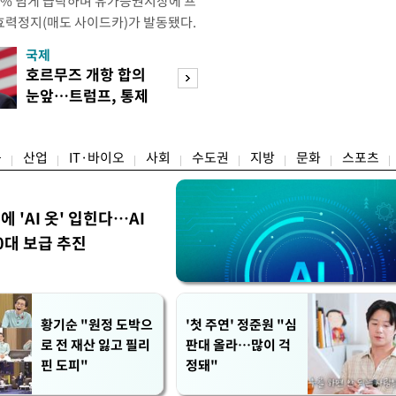
 4% 넘게 급락하며 유가증권시장에 프
효력정지(매도 사이드카)가 발동됐다.
 10시18분께 매도 사이드카를 발동
국제
경제
당시 코스피200선물지수는 전일 종가
호르무즈 개항 합의
서울 집 팔고 지방
87.24였다. 코스피 매도 사이드카는 코
눈앞…트럼프, 통제
면 양도세↓…고
로 하는 선물 최근월물 가격
권 수용할까
층 움직일까
융
산업
IT·바이오
사회
수도권
지방
문화
스포츠
에 'AI 옷' 입힌다…AI
0대 보급 추진
황기순 "원정 도박으
'첫 주연' 정준원 "심
로 전 재산 잃고 필리
판대 올라…많이 걱
핀 도피"
정돼"