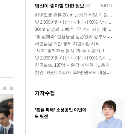
기자수첩
'홈플 피해' 소상공인 이번에
도 뒷전