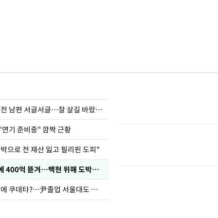
정보석 "황정음 전 남편 서글서글…잘 살길 바랐는데"
"연기 준비중" 깜짝 근황
도박으로 전 재산 잃고 필리핀 도피"
차가원 "MC몽에 400억 뜯겨…백현 위해 도박빚 갚아줘"
유승민 "육사 탓에 쿠데타?…尹졸업 서울대도 없애나"