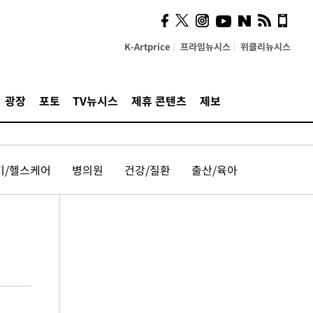
K-Artprice
프라임뉴시스
위클리뉴시스
광장
포토
TV뉴시스
제휴 콘텐츠
제보
기/헬스케어
병의원
건강/질환
출산/육아