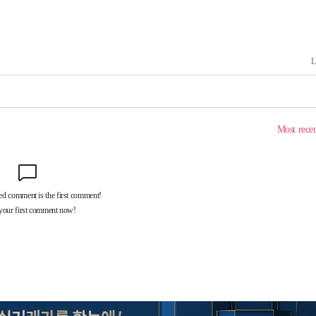
어려워" 취
무부 대변인
 위협"
 수용할까
해 불가피"
등 압수수
월 중 예
장
 구축
 마감 다