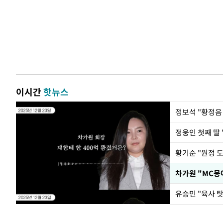
이시간
핫뉴스
정웅인 첫째 딸 
황기순 "원정 