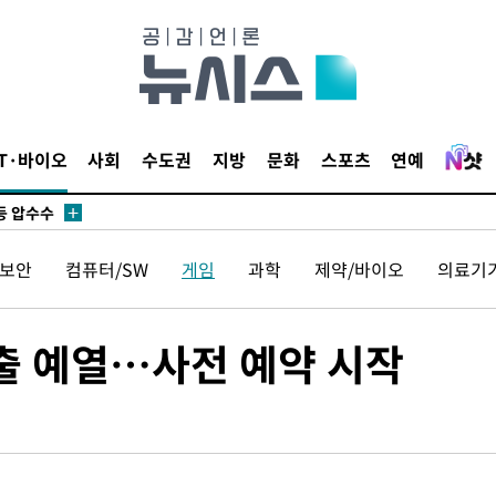
무부 대변인
 위협"
 수용할까
해 불가피"
IT·바이오
사회
수도권
지방
문화
스포츠
연예
등 압수수
월 중 예
보안
컴퓨터/SW
게임
과학
제약/바이오
의료기
진출 예열…사전 예약 시작
장
 구축
 마감 다