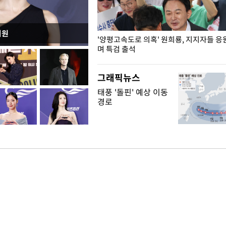
지원
"수사·기소 분리 관련 대비책 최
'양평고속도로 의혹' 원희룡, 지지자들 응
"
며 특검 출석
그래픽뉴스
태풍 '돌핀' 예상 이동
경로