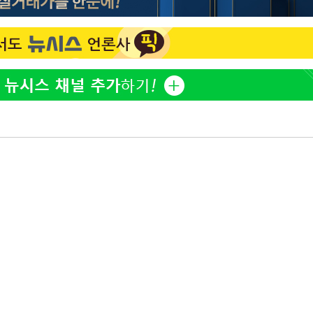
정웅인 첫째 딸, 연기자 지
1
망…또 배우 꿈꾸는 스타 2
어려워" 취
무부 대변인
정부, 전 산업에 'AI 옷' 
2
1000대 보급 추진
황기순 "원정 도박으로 전
3
도피"
'첫 주연' 정준원 "심판
4
돼"
최준희, 또 성형수술 예고 
5
바다, 워터밤 공개저격 "말
6
[속보]산업장관 "李정부,
7
정 전력 위해 불가피"