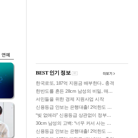
금융
 가
6월 경상수지 497.3
령
억 달러…38개월 연
속 흑자
연예