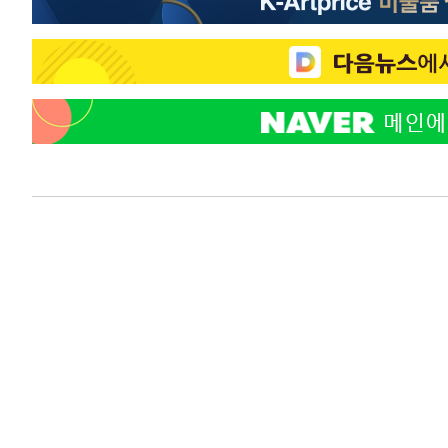
우 0.49%↑
-6026초 전 >
[속보] 이란 대통령 "지금 최고지도자와 소통하기가 매우 
임 3년 인터뷰
2시간 전 >
[속보] "이란-오만, 호르무즈 해협 통행 항로 합의" 이란 외