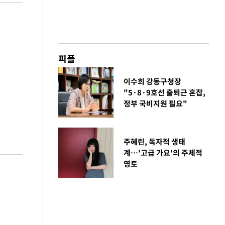
피플
이수희 강동구청장
"5·8·9호선 출퇴근 혼잡,
정부 국비지원 필요"
주혜린, 독자적 생태
계…'고급 가요'의 주체적
영토