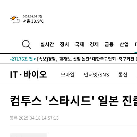
2시간 전 >
[속보] "이란-오만, 호르무즈 해협 통행 항로 합의" 이란 외
2026.08.06 (목)
서울 33.9℃
-31981초 전 >
트럼프, 한국계 진보 주지사 후보 맹공…"공산주의가 최대
-31959초 전 >
"美간섭에 합의 지연"…트럼프, '이란 호르무즈 통제권'
-28479초 전 >
[속보]산업장관 "李정부, 원전 반대 안해…안정 전력 위
실시간
정치
국제
경제
금융
산업
-27176초 전 >
[속보]경찰, '홍명보 선임 논란' 대한축구협회·축구회관 
색
-26563초 전 >
[속보]산업장관 "美무역법 제301조 과잉생산 결과 발표 8
상
-26356초 전 >
[속보]코스피 매도사이드카 발동…4%대 급락
IT·바이오
모바일
인터넷/SNS
통신
-25628초 전 >
[속보]전남광주 초대 시민추천 부시장에 백승주·윤난실
-23189초 전 >
서울 열대야 15일째 지속…비공식 '초열대야' 30도 넘어
-21755초 전 >
[속보]코스닥, 2.15포인트(0.27%) 내린 797.44 출발
컴투스 '스타시드' 일본 
-21738초 전 >
[속보]코스피, 119.51포인트(1.81%) 내린 6478.75 개
-18185초 전 >
6월 경상수지 497.3억 달러…두 달 연속 사상 최대
등록 2025.04.18 14:57:13
-18136초 전 >
서울 낮 39도 '폭염중대경보'…40도 관측 가능성도
-15498초 전 >
미 워싱턴주 스포캔 시의 통제불능 3개 산불, 방화선 일부
-7671초 전 >
[속보] 호르무즈 해협 이란-오만 협상 기대속 뉴욕증시 혼조