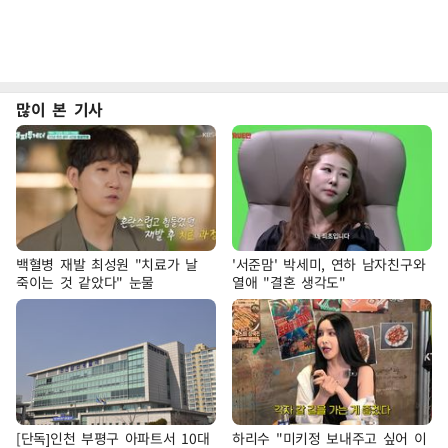
많이 본 기사
백혈병 재발 최성원 "치료가 날
'서준맘' 박세미, 연하 남자친구와
죽이는 것 같았다" 눈물
열애 "결혼 생각도"
[단독]인천 부평구 아파트서 10대
하리수 "미키정 보내주고 싶어 이