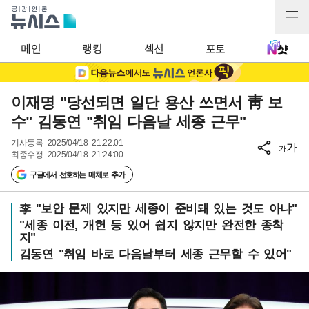
메인
랭킹
섹션
포토
이재명 "당선되면 일단 용산 쓰면서 靑 보
수" 김동연 "취임 다음날 세종 근무"
기사등록
2025/04/18 21:22:01
가
가
최종수정
2025/04/18 21:24:00
구글에서 선호하는 매체로 추가
李 "보안 문제 있지만 세종이 준비돼 있는 것도 아냐"
"세종 이전, 개헌 등 있어 쉽지 않지만 완전한 종착
지"
김동연 "취임 바로 다음날부터 세종 근무할 수 있어"