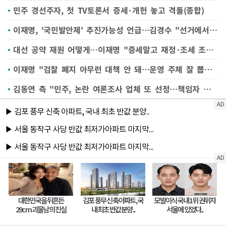
민주 경선주자, 첫 TV토론서 증세·개헌 놓고 격돌(종합)
이재명, '국민발안제' 추진가능성 언급…김경수 "선거에서 착한 2등 없어"
대선 공약 재원 어떻게…이재명 "증세말고 재정·조세 조정" 김경수 "재정 확대해야"
이재명 "검찰 폐지 아무런 대책 안 돼…운영 주체 잘 뽑아야"
김동연 측 "민주, 논란 여론조사 업체 또 선정…책임자 처벌해야"