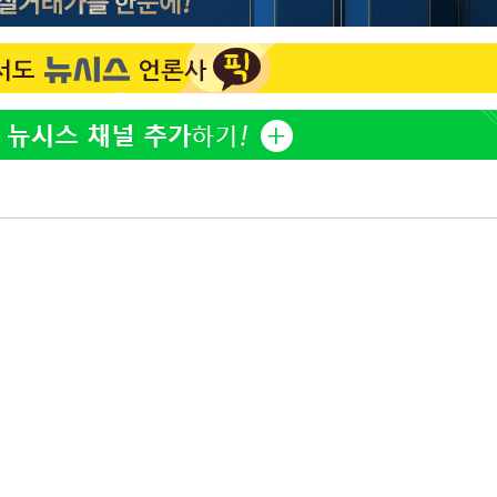
방은희, 母 고독사에 오열 
1
틀 만에 발견"
김지수, '여행사 대표' 변
2
니…"
"바지 벗고 앞뒤로 돌아야
3
서아, 기쁨조 검사 수치심
"신약 찾자"…정부 과제로
4
바이오
"여군 지원 막힌 UDT 훈
5
다"…707 출신 女유튜버 
한화큐셀·OCI, 美 수입
6
격제 도입에…"공정 경쟁
영"
"한강수영장, 문신 노출 이
7
"출입 막는 건 명백한 차별