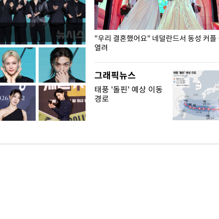
국엔 찜통 더위
"우리 결혼했어요" 네덜란드서 동성 커플
열려
그래픽뉴스
태풍 '돌핀' 예상 이동
경로