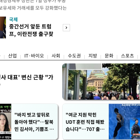
재정경제부 장관은 7일 정부가 부동
 보유세와 거래세를 모두 강화했다는
주) 30억원 이하 주택은 보유세도 줄
국제
경제
양도세도 줄어든다"고 설명했다. 구 부
중간선거 앞둔 트럼
먹거리 물가 안정
 라디오 '김종배의 시선집중'과의 인
프, 이란전쟁 출구찾
세…폭염·곡물값
 이하 주택이) 99% 정도 된다.
기 속도
불안 여전
융
산업
IT·바이오
사회
수도권
지방
문화
스포츠
사 대표' 변신 근황 "가
"
"바지 벗고 앞뒤로
"여군 지원 막힌
돌아야 했다"…탈북
UDT 훈련 직접 해봤
민 김서아, 기쁨조 검
습니다"…707 출신
사 수치심 회상
女유튜버 '완벽 소