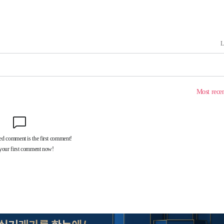
 사망
 CDC
 압수수색
위 등 9곳
출발
개장
3명은 중
에서 두차
20일 후