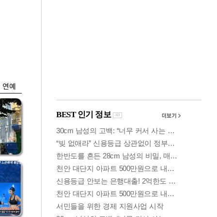
금융
"집값 더 뛰기 전에
은
사자"…보금자리론
수요 폭증
연예