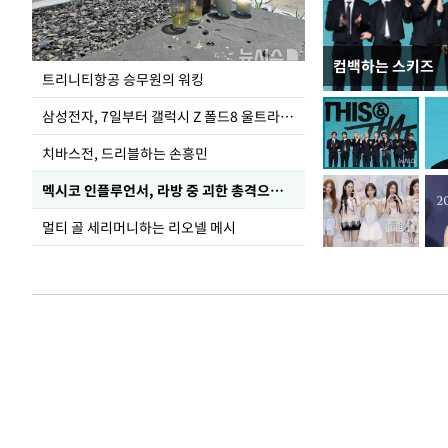
컴백하는 스키즈
입추 코앞인데 전
트리니티항공 승무원의 워킹
삼성전자, 7일부터 갤럭시 Z 폴드8 울트라·폴드8·플립8 출시
치바스전, 드리블하는 손흥민
멕시코 인플루언서, 라방 중 괴한 총격으로 사망
멀티 골 세리머니하는 리오넬 메시