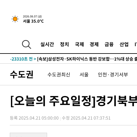
-26921초 전 >
민주 콩고 에볼라환자 4천명 돌파, 4053명 발생 1850명
-26171초 전 >
[속보]'300억원대 사기 혐의' 차가원 대표 구속 송치
2026.08.07 (금)
서울 35.0℃
-25365초 전 >
"미 전국적 살모네라 식중독 원인은 멕시코산 할라피뇨"--
-23878초 전 >
[속보]경찰·노동부, HL만도 평택사업장 끼임 사망 관련
-23759초 전 >
[속보]합수본, '투표율 허위 입력' 중앙·서울·경기도 선관
실시간
정치
국제
경제
금융
산업
압수수색
-23514초 전 >
[속보]원·달러 환율, 오전 9시 1423.8원
-23310초 전 >
[속보]삼성전자·SK하이닉스 동반 강보합…1%대 상승 
-23296초 전 >
[속보]코스닥, 5.95포인트(0.74%) 상승한 807.62개장
수도권
수도권최신
서울
인천·경기서부
-23264초 전 >
[속보]코스피, 6300선 재탈환…1.09% 오른 6365.07 
-20429초 전 >
시리아 다마스쿠스 교외에서 미니버스 폭발.. 14명 부상, 
태
-19727초 전 >
입추에도 극한더위…서울 낮 39도 '폭염중대경보'
[오늘의 주요일정]경기북부
-14691초 전 >
이란, 호르무즈서 "적국 목표물들"과 대치로 남부 케슘섬
례 큰 폭발음
-13406초 전 >
[속보]美, 폴리실리콘 수입 규제…파생제품 15% 관세, 1
발효
등록 2025.04.21 05:00:00
수정 2025.04.21 07:37:51
-11557초 전 >
[속보]트럼프, 美 원정출산 금지 행정명령 서명
-9257초 전 >
[속보] 뉴욕증시, 일제 하락 마감…나스닥 0.06%↓
-30475초 전 >
[속보]'채상병 순직 책임' 임성근, 항소심도 징역 3년