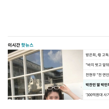
이시간
핫뉴스
방은희, 母 고독
전현무 "전 연
'300억원대 사