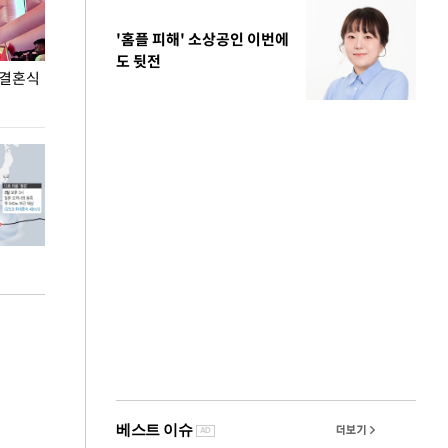
'홈플 피해' 소상공인 이번에
도 뒷전
 결혼식
폭염으로 멈춘 프로야구… 발걸음 돌리는 팬들
이 대통령, '청
총력 대응'