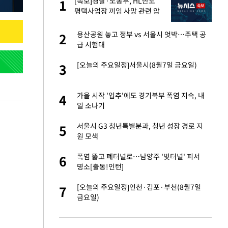
"이
[속보]경찰·노동부, HL만도
1
1
평택사업장 끼임 사망 관련 압
수수색
신 근황 "가볼 만하
용산공원 놓고 정부 vs 서울시 엇박…주택 공
2
2
급 시험대
 했다"…탈북민 김
[오늘의 주요일정]서울시(8월7일 금요일)
3
3
 회상
 속도내는 K-제약
가을 시작 '입추'에도 경기북부 폭염 지속, 내
4
4
일 소나기
련 직접 해봤습니
서울시 G3 청년특별분과, 청년 성장 경로 지
5
5
'완벽 소화'
원 모색
 폴리실리콘 최저가
폭염 뚫고 폐터널로…남양주 '빛터널' 피서
6
6
·수익성 개선 환
명소[출동!인턴]
용객 제한을" vs
[오늘의 주요일정]인천·김포·부천(8월7일
7
7
"
금요일)