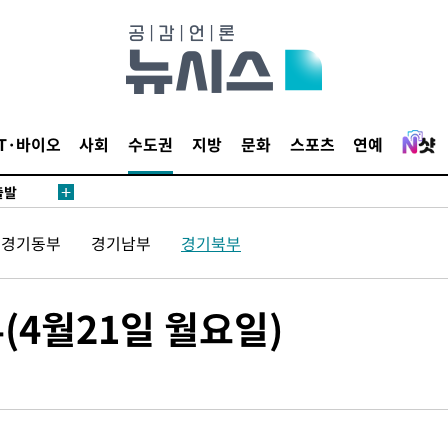
 사망
 CDC
 압수수색
위 등 9곳
IT·바이오
사회
수도권
지방
문화
스포츠
연예
출발
경기동부
경기남부
경기북부
개장
3명은 중
(4월21일 월요일)
에서 두차
20일 후