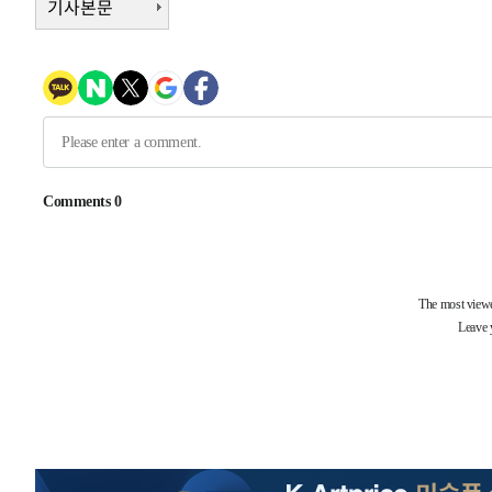
기사본문
-30341초 전 >
[속보]종합특검, '관저이전 봐주기 감사' 유병호 구속기소
-26941초 전 >
민주 콩고 에볼라환자 4천명 돌파, 4053명 발생 1850명
-26191초 전 >
[속보]'300억원대 사기 혐의' 차가원 대표 구속 송치
-25385초 전 >
"미 전국적 살모네라 식중독 원인은 멕시코산 할라피뇨"--
-23898초 전 >
[속보]경찰·노동부, HL만도 평택사업장 끼임 사망 관련
-23779초 전 >
[속보]합수본, '투표율 허위 입력' 중앙·서울·경기도 선관
압수수색
-23534초 전 >
[속보]원·달러 환율, 오전 9시 1423.8원
-23330초 전 >
[속보]삼성전자·SK하이닉스 동반 강보합…1%대 상승 
-23316초 전 >
[속보]코스닥, 5.95포인트(0.74%) 상승한 807.62개장
-23284초 전 >
[속보]코스피, 6300선 재탈환…1.09% 오른 6365.07 
-20449초 전 >
시리아 다마스쿠스 교외에서 미니버스 폭발.. 14명 부상, 
태
-19747초 전 >
입추에도 극한더위…서울 낮 39도 '폭염중대경보'
-14711초 전 >
이란, 호르무즈서 "적국 목표물들"과 대치로 남부 케슘섬
례 큰 폭발음
-13426초 전 >
[속보]美, 폴리실리콘 수입 규제…파생제품 15% 관세, 1
발효
-11577초 전 >
[속보]트럼프, 美 원정출산 금지 행정명령 서명
-9277초 전 >
[속보] 뉴욕증시, 일제 하락 마감…나스닥 0.06%↓