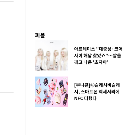
피플
아르테미스 "대중성·코어
사이 해답 찾았죠"…알을
깨고 나온 '초자아'
[부니콘]⑥슬래시비슬래
시, 스마트폰 액세서리에
NFC 더했다