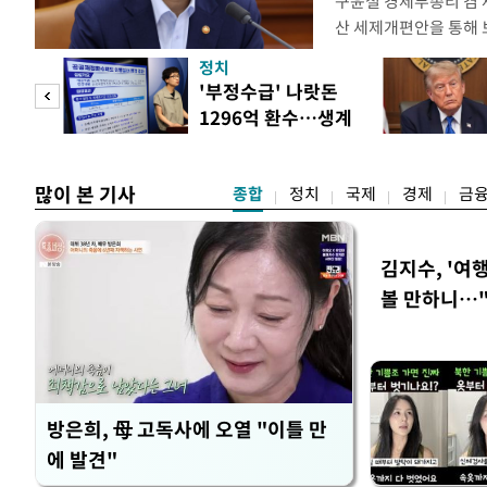
구윤철 경제부총리 겸 
산 세제개편안을 통해
지적에 대해 "사는(실거
정치
어들고 나중에 팔 때 
"사적
'부정수급' 나랏돈
총리는 이날 오전 MBC
1296억 환수…생계
터뷰에서 "이게(30억원
 차
급여 최다
많이 본 기사
종합
정치
국제
경제
금
김지수, '여행
볼 만하니…
방은희, 母 고독사에 오열 "이틀 만
에 발견"