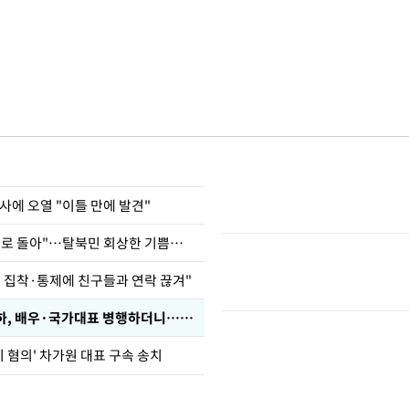
사에 오열 "이틀 만에 발견"
"바지 벗고 앞뒤로 돌아"…탈북민 회상한 기쁨조 검사
인 집착·통제에 친구들과 연락 끊겨"
박찬민 딸 박민하, 배우·국가대표 병행하더니…근황이
기 혐의' 차가원 대표 구속 송치