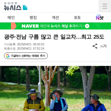
메인
랭킹
섹션
포토
광주·전남 구름 많고 큰 일교차…최고 25도
기사등록
2025/04/21 06:30:33
가
가
최종수정
2025/04/21 07:52:24
구글에서 선호하는 매체로 추가