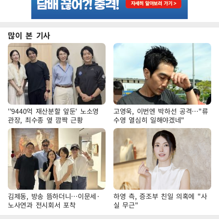
많이 본 기사
''9440억 재산분할 앞둔' 노소영
고영욱, 이번엔 박하선 공격…"류
관장, 최수종 옆 깜짝 근황
수영 열심히 일해야겠네"
김제동, 방송 뜸하더니…이문세·
하영 측, 증조부 친일 의혹에 "사
노사연과 전시회서 포착
실 무근"