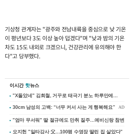
기상청 관계자는 "광주와 전남내륙을 중심으로 낮 기온
이 평년보다 3도 이상 높아 덥겠다"며 "낮과 밤의 기온
차도 15도 내외로 크겠으니, 건강관리에 유의해야 한
다"고 당부했다.
이시간
핫
뉴스
"X돌았네" 김희철, 거꾸로 태극기 분노 하루만에…
"엄마 무서워" 딸 절규에도 만취 질주…예비신랑 참변
오지헌 "일타강사 父…100평 수영장 딸린 집 살았다"