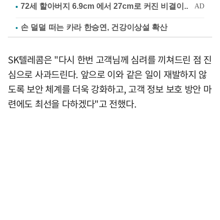
손 덜덜 떠는 카라 한승연, 건강이상설 확산
SK텔레콤은 "다시 한번 고객님께 심려를 끼쳐드린 점 진
심으로 사과드린다. 앞으로 이와 같은 일이 재발하지 않
도록 보안 체계를 더욱 강화하고, 고객 정보 보호 방안 마
련에도 최선을 다하겠다"고 전했다.