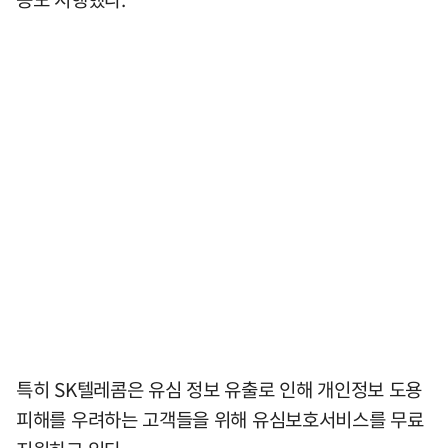
특히 SK텔레콤은 유심 정보 유출로 인해 개인정보 도용
피해를 우려하는 고객들을 위해 유심보호서비스를 무료