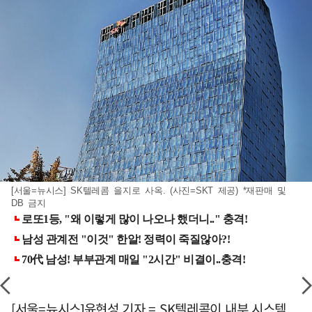
[서울=뉴시스] SK텔레콤 을지로 사옥. (사진=SKT 제공) *재판매 및
DB 금지
[서울=뉴시스]윤현성 기자 = SK텔레콤이 내부 시스템