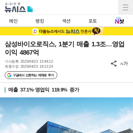
메인
랭킹
섹션
포토
삼성바이오로직스, 1분기 매출 1.3조…영업
이익 4867억
기사등록
2025/04/23 15:48:12
가
가
최종수정
2025/04/23 18:12:24
구글에서 선호하는 매체로 추가
매출 37.1%·영업익 119.9% 증가