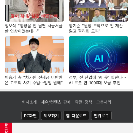
정보석 "황정음 전 남편 서글서글
황기순 "원정 도박으로 전 재산
한 인상이었는데…"
잃고 필리핀 도피"
이승기 측 "차가원 전세금 미반환
정부, 전 산업에 'AI 옷' 입힌다…
은 고도의 사기 수법…엄벌 원해"
AI 로봇 연 1000대 보급 추진
회사소개
제휴/컨텐츠 판매
약관·정책
고충처리
PC화면
제보하기
앱 다운로드
맨위로↑
광
COPYRIGHTⓒ
NEWSIS
ALL RIGHTS RESERVED.
고
삭