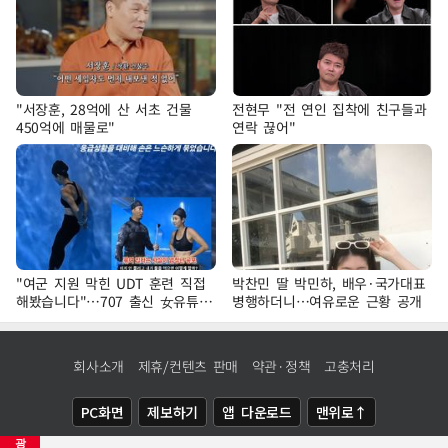
"서장훈, 28억에 산 서초 건물
전현무 "전 연인 집착에 친구들과
450억에 매물로"
연락 끊어"
"여군 지원 막힌 UDT 훈련 직접
박찬민 딸 박민하, 배우·국가대표
해봤습니다"…707 출신 女유튜버
병행하더니…여유로운 근황 공개
'완벽 소화'
회사소개
제휴/컨텐츠 판매
약관·정책
고충처리
PC화면
제보하기
앱 다운로드
맨위로↑
광