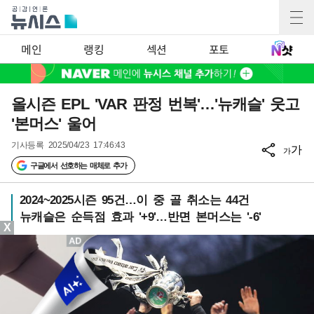
메인
랭킹
섹션
포토
올시즌 EPL 'VAR 판정 번복'…'뉴캐슬' 웃고
'본머스' 울어
기사등록
2025/04/23 17:46:43
가
가
구글에서 선호하는 매체로 추가
2024~2025시즌 95건…이 중 골 취소는 44건
뉴캐슬은 순득점 효과 '+9'…반면 본머스는 '-6'
X