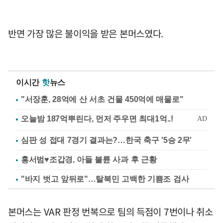
반면 가장 많은 불이익을 받은 본머스였다.
이시간
핫
뉴스
"서장훈, 28억에 산 서초 건물 450억에 매물로"
심판 성 접대 7경기 결과는?…한국 축구 '5승 2무'
홍서범♥조갑경, 아들 불륜 사과 후 근황
"바지 벗고 앞뒤로"…탈북민 고백한 기쁨조 검사
본머스는 VAR 판정 번복으로 팀의 득점이 7번이나 취소