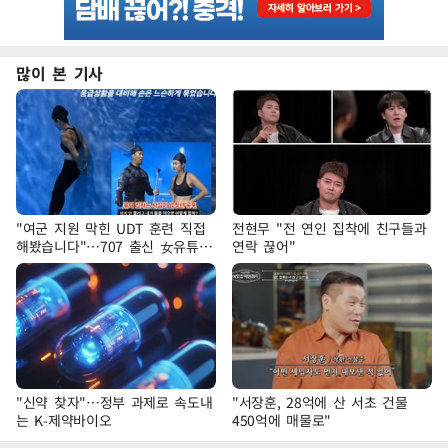
많이 본 기사
"여군 지원 막힌 UDT 훈련 직접
전현무 "전 연인 집착에 친구들과
해봤습니다"…707 출신 女유튜버
연락 끊어"
'완벽 소화'
"신약 찾자"…정부 과제로 속도내
"서장훈, 28억에 산 서초 건물
는 K-제약바이오
450억에 매물로"