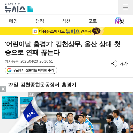
메인
랭킹
섹션
포토
'어린이날 홈경기' 김천상무, 울산 상대 첫
승으로 연패 끊는다
기사등록
2025/04/23 20:16:51
가
가
구글에서 선호하는 매체로 추가
27일 김천종합운동장서 홈경기
X