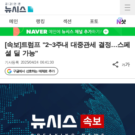
메인
랭킹
섹션
포토
[속보]트럼프 "2~3주내 대중관세 결정…스페
셜 딜 가능"
기사등록
2025/04/24 06:41:30
가
가
구글에서 선호하는 매체로 추가