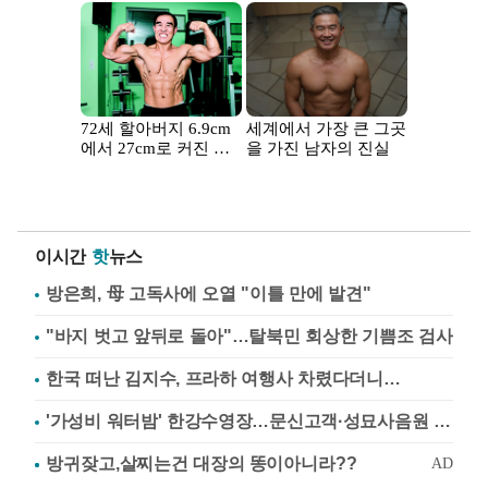
이시간
핫
뉴스
방은희, 母 고독사에 오열 "이틀 만에 발견"
"바지 벗고 앞뒤로 돌아"…탈북민 회상한 기쁨조 검사
한국 떠난 김지수, 프라하 여행사 차렸다더니…
'가성비 워터밤' 한강수영장…문신고객·성묘사음원 민원