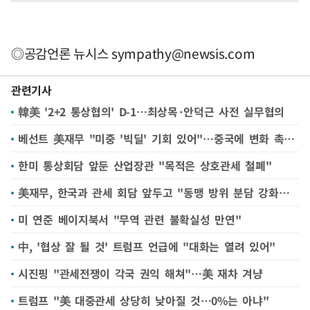
◎공감언론 뉴시스
sympathy@newsis.com
관련기사
韓美 '2+2 통상협의' D-1…최상목·안덕근 사전 실무협의
베선트 美재무 "미중 '빅딜' 기회 있어"…중국에 변화 촉구(종합)
한미 통상회담 앞둔 산업장관 "목적은 상호관세 철폐"
美재무, 한국과 관세 회담 앞두고 "동맹 방위 분담 강화해야"
미 연준 베이지북서 "무역 관련 불확실성 만연"
中, '협상 잘 될 것' 트럼프 언급에 "대화는 열려 있어"
시진핑 "관세전쟁이 각국 권익 해쳐"…美 재차 겨냥
트럼프 "美 대중관세 상당히 낮아질 것…0%는 아냐"