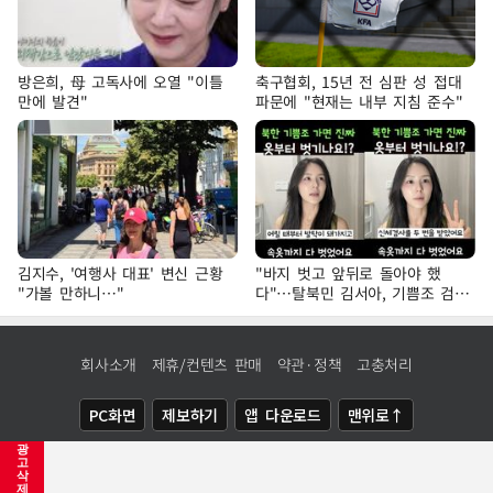
방은희, 母 고독사에 오열 "이틀
축구협회, 15년 전 심판 성 접대
만에 발견"
파문에 "현재는 내부 지침 준수"
김지수, '여행사 대표' 변신 근황
"바지 벗고 앞뒤로 돌아야 했
"가볼 만하니…"
다"…탈북민 김서아, 기쁨조 검사
수치심 회상
회사소개
제휴/컨텐츠 판매
약관·정책
고충처리
PC화면
제보하기
앱 다운로드
맨위로↑
광
COPYRIGHTⓒ
NEWSIS
ALL RIGHTS RESERVED.
고
삭
제