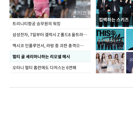
컴백하는 스키즈
입추 하루 앞둔 
트리니티항공 승무원의 워킹
폭염
삼성전자, 7일부터 갤럭시 Z 폴드8 울트라·폴드8·플립8 출시
멕시코 인플루언서, 라방 중 괴한 총격으로 사망
멀티 골 세리머니하는 리오넬 메시
오타니 멀티 홈런에도 다저스는 6연패