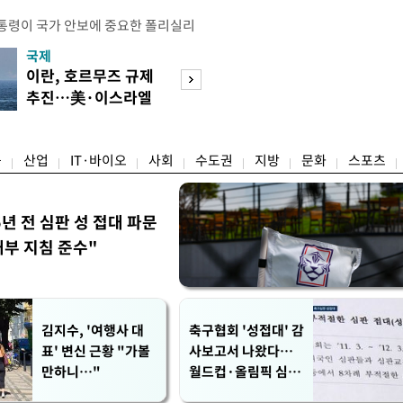
통령이 국가 안보에 중요한 폴리실리
호하기 위한 조치를 단행했다. 트럼프
국제
경제
간) 폴리실리콘 및 폴리실리콘 파생상
이란, 호르무즈 규제
[단독]국가계약 
격제를 적용하고, 일부 파생제품에는
추진…美·이스라엘
제한 기준 손본다
부과하는 내용의 선언문에 서명했다고
선박 차단
실효성 검토
 따라 미국은 폴리실리콘에 ㎏당 21달
융
산업
IT·바이오
사회
수도권
지방
문화
스포츠
5년 전 심판 성 접대 파문
내부 지침 준수"
김지수, '여행사 대
축구협회 '성접대' 감
표' 변신 근황 "가볼
사보고서 나왔다…
만하니…"
월드컵·올림픽 심판
포함