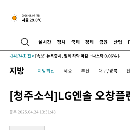
2026.08.07 (금)
서울 29.0℃
실시간
정치
국제
경제
금융
산업
-24174초 전 >
[속보] 뉴욕증시, 일제 하락 마감…나스닥 0.06%↓
-29608초 전 >
이란, 호르무즈서 "적국 목표물들"과 대치로 남부 케슘섬
례 큰 폭발음
-28323초 전 >
[속보]美, 폴리실리콘 수입 규제…파생제품 15% 관세, 1
지방
지방최신
세종
부산
대구/경북
발효
-26474초 전 >
[속보]트럼프, 美 원정출산 금지 행정명령 서명
-24174초 전 >
[속보] 뉴욕증시, 일제 하락 마감…나스닥 0.06%↓
-29608초 전 >
이란, 호르무즈서 "적국 목표물들"과 대치로 남부 케슘섬
[청주소식]LG엔솔 오창플랜
례 큰 폭발음
-28323초 전 >
[속보]美, 폴리실리콘 수입 규제…파생제품 15% 관세, 1
발효
-26474초 전 >
[속보]트럼프, 美 원정출산 금지 행정명령 서명
등록 2025.04.24 13:31:48
-24174초 전 >
[속보] 뉴욕증시, 일제 하락 마감…나스닥 0.06%↓