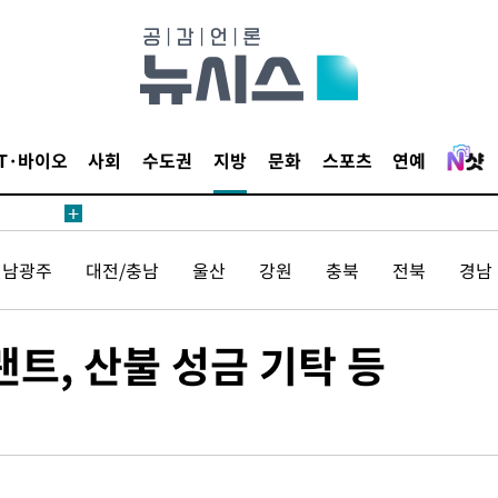
IT·바이오
사회
수도권
지방
문화
스포츠
연예
에서 두차
20일 후
전남광주
대전/충남
울산
강원
충북
전북
경남
에서 두차
트, 산불 성금 기탁 등
20일 후