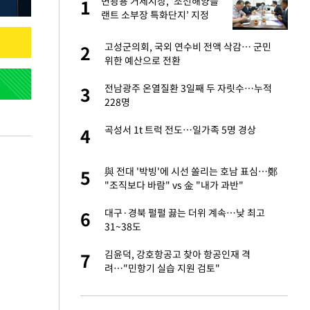
"이
변광용 거제시장, ‘조선해양플
1
1
랜트 소부장 특화단지’ 지정
총력
성 접대 파문에 "현
고성군의회, 국외 연수비 전액 삭감… 군민
2
2
위한 예산으로 전환
신 근황 "가볼 만하
전남광주 온열질환 3일째 두 자릿수…누적
3
3
228명
보고서 나왔다…월드
곡성서 1t 트럭 전도…일가족 5명 경상
4
4
출발…나스닥
與 전대 '박빙'에 시선 쏠리는 호남 표심…鄭
5
5
"조직보다 바람" vs 金 "내가 과반"
서 몰라보게 달라진
대구·경북 펄펄 끓는 더위 계속…낮 최고
6
6
31~38도
스피, 상승추세 아
김윤덕, 강호항공고 찾아 항공인재 격
7
7
려…"민항기 실습 지원 검토"