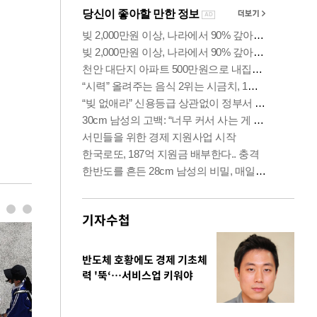
기자수첩
반도체 호황에도 경제 기초체
력 '뚝‘…서비스업 키워야