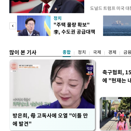
도널드 트럼프 미국 대
콘 산업과 공급망을 보
정치
대통령은 6일(현지 시
"사적
"주택 물량 확보"
품 수입에 최저 수입가
李, 수도권 공급대책
15%의 종가 관세를 
 차
집중 점검
백악관이 밝혔다. 이에
러
많이 본 기사
종합
정치
국제
경제
금
축구협회, 1
에 "현재는 
방은희, 母 고독사에 오열 "이틀 만
에 발견"