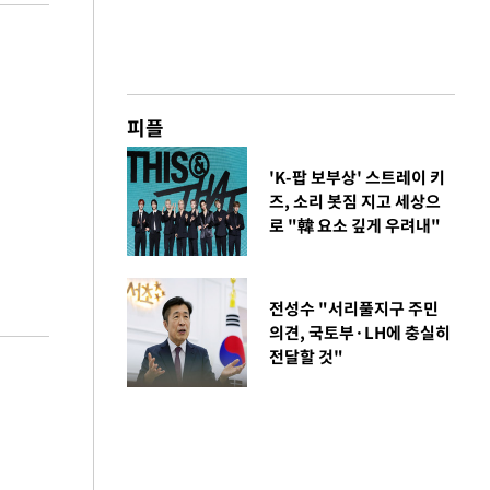
피플
'K-팝 보부상' 스트레이 키
즈, 소리 봇짐 지고 세상으
로 "韓 요소 깊게 우려내"
전성수 "서리풀지구 주민
의견, 국토부·LH에 충실히
전달할 것"