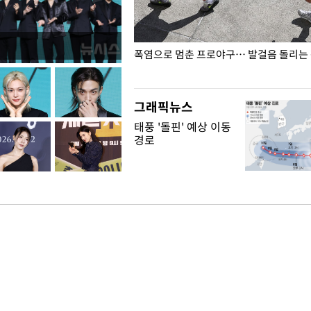
전남광주… 열화상 카메라에 담긴
폭염으로 멈춘 프로야구… 발걸음 돌리는
그래픽뉴스
태풍 '돌핀' 예상 이동
경로