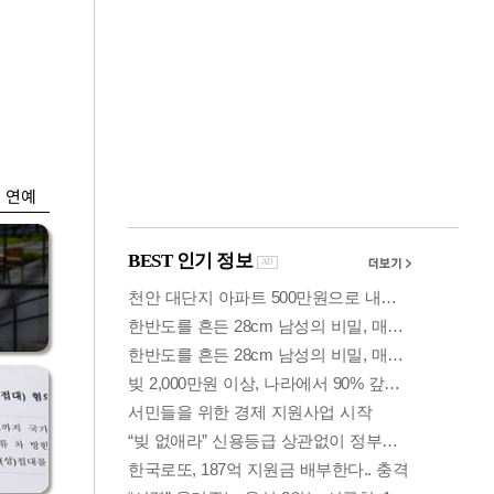
금융
입찰
만스피 꿈 이어질
…
까…韓증권사·글로
벌IB 엇갈린 전망
연예