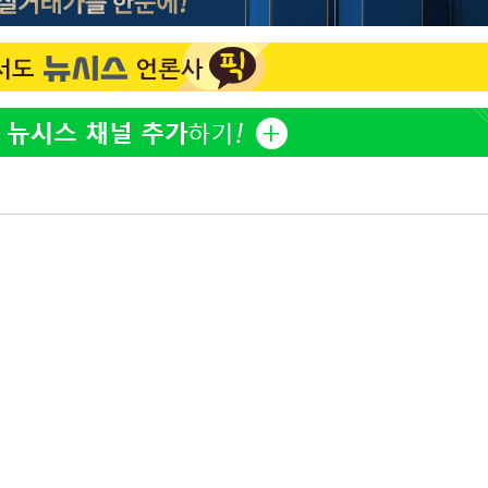
방은희, 母 고독사에 오열 
1
틀 만에 발견"
축구협회, 15년 전 심판 
2
재는 내부 지침 준수"
김지수, '여행사 대표' 변
3
니…"
축구협회 '성접대' 감사
4
컵·올림픽 심판 포함
[속보] 뉴욕증시, 혼조 
5
0.3%↓, 다우 0.14%↑
'학폭 논란' 지수, 필리핀
6
근황
"8월 반등 속지 마라…코
7
니라 '조정국면'"