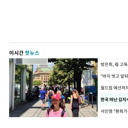
이시간
핫뉴스
방은희, 母 고독
월드컵 예선까지
한국 떠난 김지
서인영 "환희가