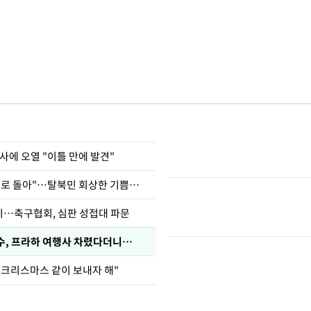
사에 오열 "이틀 만에 발견"
"바지 벗고 앞뒤로 돌아"…탈북민 회상한 기쁨조 검사
…축구협회, 심판 성접대 파문
수, 프라하 여행사 차렸다더니…
 크리스마스 같이 보내자 해"