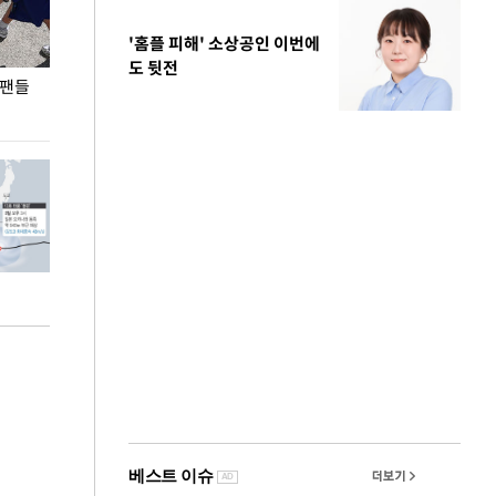
'홈플 피해' 소상공인 이번에
도 뒷전
 팬들
이 대통령, '청년 대책 속도 높여야…폭염 문제도
입추 코앞인데 전
총력 대응'