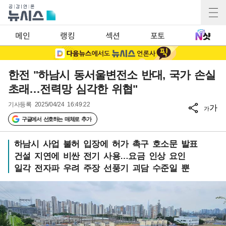
메인
랭킹
섹션
포토
한전 "하남시 동서울변전소 반대, 국가 손실
초래…전력망 심각한 위협"
기사등록
2025/04/24 16:49:22
가
가
구글에서 선호하는 매체로 추가
하남시 사업 불허 입장에 허가 촉구 호소문 발표
건설 지연에 비싼 전기 사용…요금 인상 요인
일각 전자파 우려 주장 선풍기 괴담 수준일 뿐