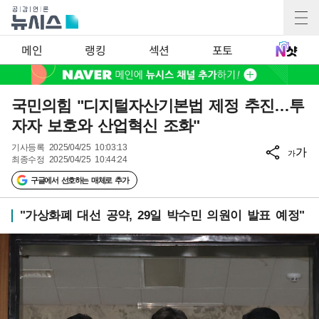
메인
랭킹
섹션
포토
국민의힘 "디지털자산기본법 제정 추진…투
자자 보호와 산업혁신 조화"
기사등록
2025/04/25 10:03:13
가
가
최종수정
2025/04/25 10:44:24
구글에서 선호하는 매체로 추가
"가상화폐 대선 공약, 29일 박수민 의원이 발표 예정"