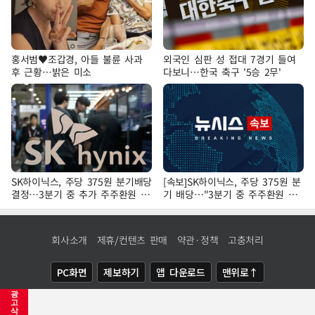
홍서범♥조갑경, 아들 불륜 사과
외국인 심판 성 접대 7경기 들여
후 근황…밝은 미소
다보니…한국 축구 '5승 2무'
SK하이닉스, 주당 375원 분기배당
[속보]SK하이닉스, 주당 375원 분
결정…3분기 중 추가 주주환원 발
기 배당…"3분기 중 주주환원 방
표
안 확정"
회사소개
제휴/컨텐츠 판매
약관·정책
고충처리
PC화면
제보하기
앱 다운로드
맨위로↑
광
COPYRIGHTⓒ
NEWSIS
ALL RIGHTS RESERVED.
고
삭