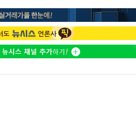
"서장훈, 28억에 산 서초 
1
450억에 매물로"
무'
홍서범♥조갑경, 아들 불륜
2
은 미소
마쳐
외국인 심판 성 접대 7
3
국 축구 '5승 2무'
SK하이닉스, 주당 375원
4
장 기소
분기 중 추가 주주환원 발
[속보]SK하이닉스, 주당 3
5
당…"3분기 중 주주환원 
수…이병태
與 황희 "버스 하우스 제
6
점도 있을 것"
황정민 20년 팬 "내게도
7
틀리다 확신"