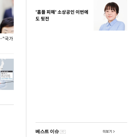
'홈플 피해' 소상공인 이번에
도 뒷전
…"국가
홈플러스, 67개 점포 가오픈… 13일 정식 개장
오세훈 서울시장,
환경 점검