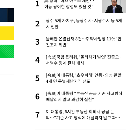
건물
與 황희 "버스 하우스 제안…
1
1
이동 용이한 장점도 있을 것"
 사과 후 근황…밝
광주 5개 자치구, 동광주시·서광주시 등 5개
2
2
시 전환
경기 들여다보니…한
올해만 온열산재 8건…취약사업장 11% '안
3
3
전조치 위반'
 분기배당 결정…3
[속보]국힘 윤리위, '돌려차기 발언' 진종오·
4
4
표
서범수 징계 절차 개시
75원 분기 배
[속보]이 대통령, '호우피해' 안동·의성 관할
5
5
방안 확정"
4개 면 특별재난지역 선포
안…이동 용이한 장
[속보]이 대통령 "부동산 공급 기존 사고방식
6
6
매달리지 말고 과감히 실천"
 밥 사줘…상대 주장
이 대통령, 6시간 부동산 회의서 공급 논
7
7
의…"기존 사고 방식에 매달리지 말고 과감
히 실천"(종합)