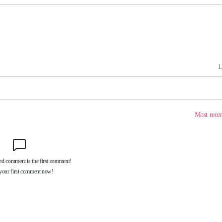
장 기소
수…이병태
지(종합)
0.3만개
 4.1%로
말고 과감히
쪽 아웃바
 하향
별재난지역
…희망지 못
날씨]
 선제 대