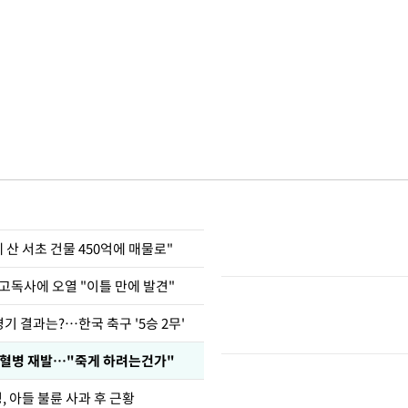
에 산 서초 건물 450억에 매물로"
고독사에 오열 "이틀 만에 발견"
경기 결과는?…한국 축구 '5승 2무'
백혈병 재발…"죽게 하려는건가"
 아들 불륜 사과 후 근황