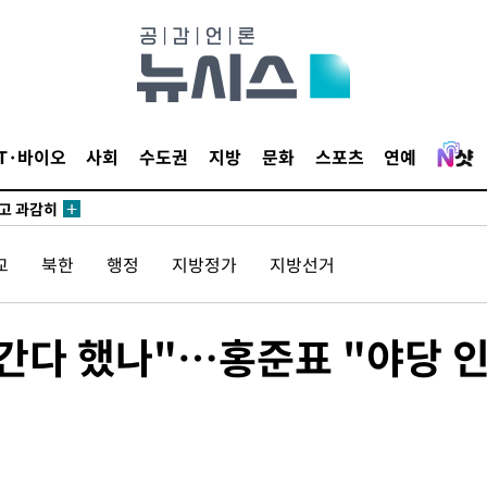
수…이병태
지(종합)
0.3만개
 4.1%로
IT·바이오
사회
수도권
지방
문화
스포츠
연예
말고 과감히
쪽 아웃바
 하향
교
북한
행정
지방정가
지방선거
별재난지역
…희망지 못
날씨]
 간다 했나"…홍준표 "야당 
 선제 대
무'
마쳐