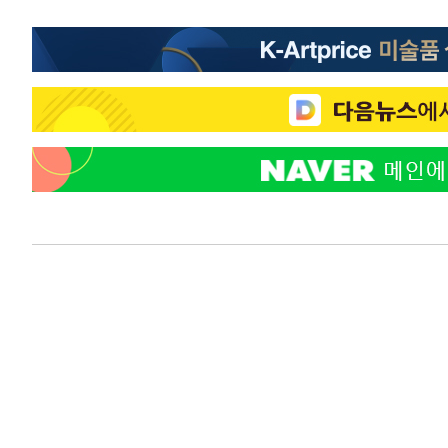
응"
-5633초 전 >
여자배구 이재영·이다영 자매, 아제르바이잔 투란VC 입단
-4886초 전 >
외국인 심판 성 접대 7경기 들여다보니…한국 축구 '5승 2
-4620초 전 >
[속보]코스닥, 2.86포인트(0.36%) 내린 798.81마감
-4573초 전 >
[속보]코스피, 6200선 약보합…0.60% 내린 6258.77에 
-4553초 전 >
[속보]원·달러 환율, 7.7원 내린 1416.1원 마감
-4442초 전 >
[속보] 노원서 40.1도 관측…서울, 2018년 이후 첫 40도
-1532초 전 >
[속보]종합특검, '계엄 수용공간 확보' 신용해 前교정본부
-405초 전 >
외신들도 주목한 韓축구 파문…"국민적 공분에 수사 재개"
-376초 전 >
11시간 압수수색에 성접대 파문까지…'쑥대밭' 된 축구협회
10분 전 >
[속보]규제합리화위원회 부위원장에 김태유 서울대 공대 교
후임