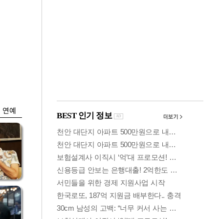
금융
…
두나무, 경찰청 '압수
 중
가상자산' 관리한다
연예