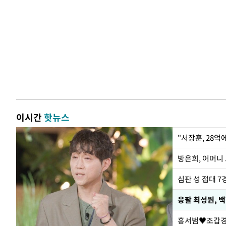
이시간
핫뉴스
"서장훈, 28억
방은희, 어머니 
심판 성 접대 7
응팔 최성원, 
홍서범♥조갑경,