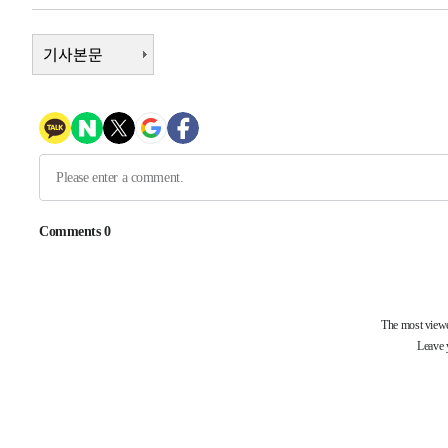
-4553초 전 >
[속보]원·달러 환율, 7.7원 내린 1416.1원 마감
-4442초 전 >
기사본문
[속보] 노원서 40.1도 관측…서울, 2018년 이후 첫 40도
-1532초 전 >
[속보]종합특검, '계엄 수용공간 확보' 신용해 前교정본부
-405초 전 >
외신들도 주목한 韓축구 파문…"국민적 공분에 수사 재개"
-376초 전 >
11시간 압수수색에 성접대 파문까지…'쑥대밭' 된 축구협회
10분 전 >
[속보]규제합리화위원회 부위원장에 김태유 서울대 공대 교
후임
-29470초 전 >
이강인, 폭염 속 AT마드리드 첫 훈련…80명 식사 대접까
-26609초 전 >
미 사업체 일자리, 7월에 2.3만개 순감하고 그 전 2개월 1
하향수정 (2보)
-26057초 전 >
[속보] 미 사업체, 일자리 7월에 2.3만 개 줄어…실업률은
↓
-21920초 전 >
[속보]이 대통령 "부동산 공급 기존 사고방식 매달리지 
실천"
-21005초 전 >
이란, "오만과 '중앙 단일 루트' 합의…북쪽 인바운드·남
운드는 임시"
-12573초 전 >
"낮 기온 소폭 하락"…수도권 폭염중대경보, 폭염경보로
-12537초 전 >
[속보]이 대통령, '호우피해' 안동·의성 관할 4개 면 특
선포
-12500초 전 >
[단독]중수청 지원 검사들, 정원 초과 시 낮은 계급 임용
갈 수도
-10471초 전 >
낮 최고 37도 찜통더위…곳곳 소나기·강원 많은 비[내일
-8777초 전 >
SK하이닉스, 용인·청주 팹에 54조 투자…"AI 메모리 수요