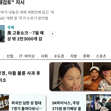
재검토" 지시
정부가 내놓은 세제 개편안에 담긴 '개
)' 개편 및 '주가 누르기 방지법
것을 지시했다. 이 대통령은 이날 참모
국제
경제
서 ISA 개편 방안 및 주가 누르기 방
美 고용쇼크…7월 예
수도권 고용 급랭
들의 반발 등에 대한 내용을 보고 받
상 밖 2만3000개 감
전국 취업자 10명
대통령은 ISA 개편안과
소
1명뿐
융
산업
IT·바이오
사회
수도권
지방
문화
스포츠
, 아들 불륜 사과 후
미소
외국인 심판 성 접대
SK하이닉스, 주당
7경기 들여다보니…
375원 분기배당 결