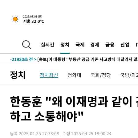
10분 전 >
[속보]규제합리화위원회 부위원장에 김태유 서울대 공대 교
2026.08.07 (금)
서울 32.0℃
후임
-29470초 전 >
이강인, 폭염 속 AT마드리드 첫 훈련…80명 식사 대접까
-26609초 전 >
미 사업체 일자리, 7월에 2.3만개 순감하고 그 전 2개월 1
하향수정 (2보)
-26057초 전 >
[속보] 미 사업체, 일자리 7월에 2.3만 개 줄어…실업률은
실시간
정치
국제
경제
금융
산업
↓
-21920초 전 >
[속보]이 대통령 "부동산 공급 기존 사고방식 매달리지 
실천"
-21005초 전 >
이란, "오만과 '중앙 단일 루트' 합의…북쪽 인바운드·남
운드는 임시"
-12573초 전 >
"낮 기온 소폭 하락"…수도권 폭염중대경보, 폭염경보로
정치
정치최신
청와대
국회/정당
국방/외
-12537초 전 >
[속보]이 대통령, '호우피해' 안동·의성 관할 4개 면 특
선포
-12500초 전 >
[단독]중수청 지원 검사들, 정원 초과 시 낮은 계급 임용
갈 수도
-10471초 전 >
낮 최고 37도 찜통더위…곳곳 소나기·강원 많은 비[내일
한동훈 "왜 이재명과 같이
-8777초 전 >
SK하이닉스, 용인·청주 팹에 54조 투자…"AI 메모리 수요
응"
하고 소통해야"
-5633초 전 >
여자배구 이재영·이다영 자매, 아제르바이잔 투란VC 입단
-4886초 전 >
외국인 심판 성 접대 7경기 들여다보니…한국 축구 '5승 2
-4620초 전 >
[속보]코스닥, 2.86포인트(0.36%) 내린 798.81마감
등록 2025.04.25 17:33:08
수정 2025.04.25 18:00:24
-4573초 전 >
[속보]코스피, 6200선 약보합…0.60% 내린 6258.77에 