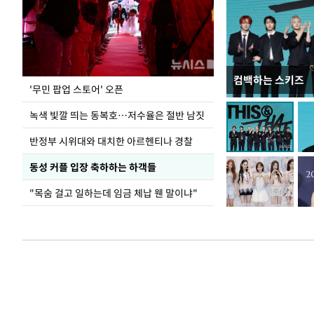
컴백하는 스키즈
지석천 뒤덮은 
'무민 팝업 스토어' 오픈
녹색 빛깔 띄는 동복호…저수율은 절반 남짓
반정부 시위대와 대치한 아르헨티나 경찰
동성 커플 입장 축하하는 하객들
"목숨 걸고 일하는데 임금 체납 웬 말이냐"