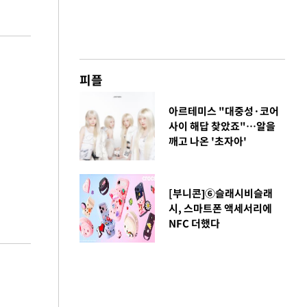
피플
아르테미스 "대중성·코어
사이 해답 찾았죠"…알을
깨고 나온 '초자아'
[부니콘]⑥슬래시비슬래
시, 스마트폰 액세서리에
NFC 더했다