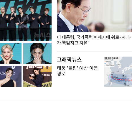
개구리밥
이 대통령, 국가폭력 피해자에 위로·사과
가 책임지고 치유"
그래픽뉴스
태풍 '돌핀' 예상 이동
경로