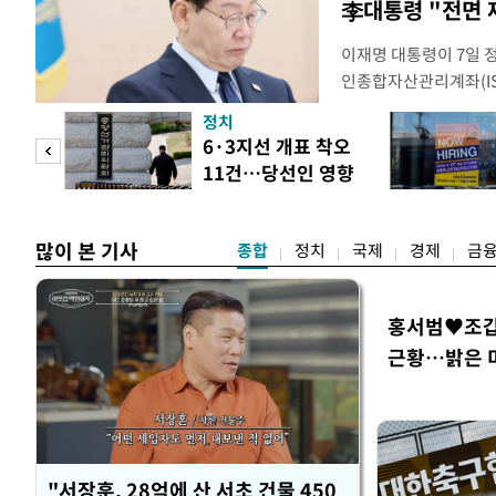
李대통령 "전면 
이재명 대통령이 7일 
인종합자산관리계좌(ISA
안'을 전면 재검토 할 
정치
들과의 상황 점검 회의에
 두
6·3지선 개표 착오
지법안을 둘러싼 투자자
11건…당선인 영향
았다. 이 자리에서 이 
 정도
없어
많이 본 기사
종합
정치
국제
경제
금
홍서범♥조갑경
근황…밝은 
"서장훈, 28억에 산 서초 건물 450