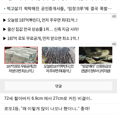
먹고살기 팍팍해진 공인중개사들, ‘임장크루’에 결국 폭발했다[임장비 논란]①
댓글