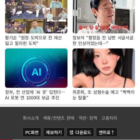
황기순 "원정 도박으로 전 재산
정보석 "황정음 전 남편 서글서글
잃고 필리핀 도피"
한 인상이었는데…"
정부, 전 산업에 'AI 옷' 입힌다…
최준희, 또 성형수술 예고 "짝짝이
AI 로봇 연 1000대 보급 추진
눈 탈출"
회사소개
제휴/컨텐츠 판매
약관·정책
고충처리
PC화면
제보하기
앱 다운로드
맨위로↑