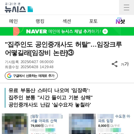
메인
랭킹
섹션
포토
"집주인도 공인중개사도 허탈"…임장크루
어떻길래[임장비 논란]③
기사등록
2025/04/27 06:00:00
가
가
최종수정
2025/04/28 14:29:48
구글에서 선호하는 매체로 추가
유료 부동산 스터디 나오며 '임장족'↑
집주인 분통 "시간 들이고 기분 상해"
공인중개사도 난감 '실수요자 놓칠라'