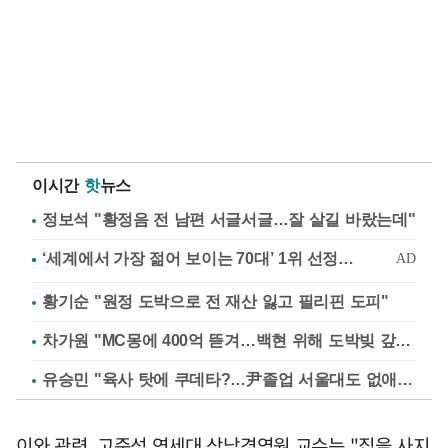
이시간
핫
뉴스
정보석 "황정음 전 남편 서글서글…잘 살길 바랐는데"
황기순 "원정 도박으로 전 재산 잃고 필리핀 도피"
차가원 "MC몽에 400억 뜯겨…백현 위해 도박빚 갚아줘"
유승민 "육사 탓에 쿠데타?…尹졸업 서울대도 없애나"
이와 관련, 고준석 연세대 상남경영원 교수는 "집을 사지