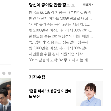
기자수첩
'홈플 피해' 소상공인 이번에
도 뒷전