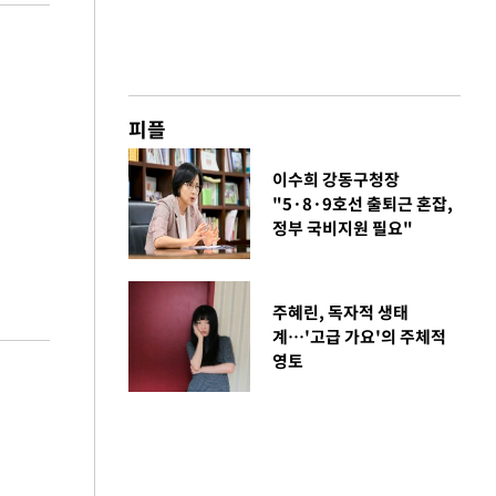
피플
이수희 강동구청장
"5·8·9호선 출퇴근 혼잡,
정부 국비지원 필요"
주혜린, 독자적 생태
계…'고급 가요'의 주체적
영토