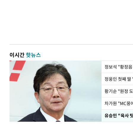
이시간
핫뉴스
정웅인 첫째 딸 
황기순 "원정 