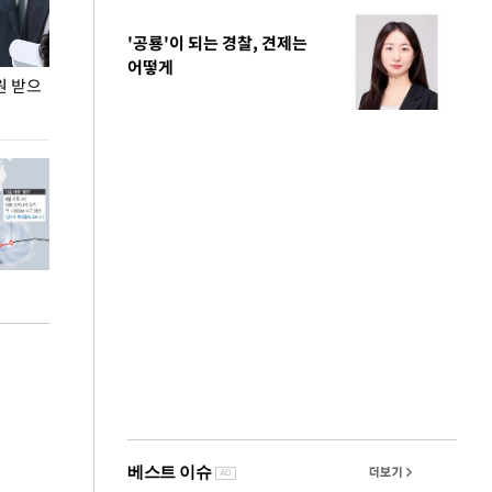
'공룡'이 되는 경찰, 견제는
어떻게
원 받으
정동영, 조현 '이상주의' 발언에 "이상이 있어야
장동혁 "李 대
현실 바꿔"
하다"