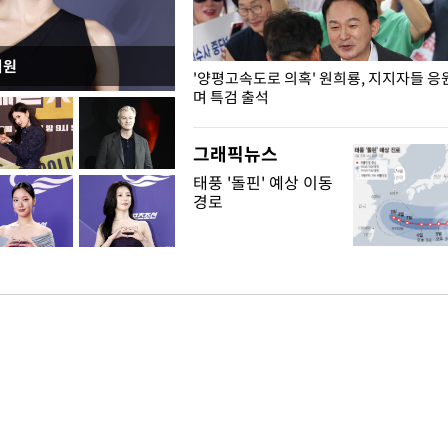
지원
"수사·기소 분리 관련 대비책 최
'양평고속도로 의혹' 원희룡, 지지자들 응
"
며 특검 출석
그래픽뉴스
태풍 '돌핀' 예상 이동
경로