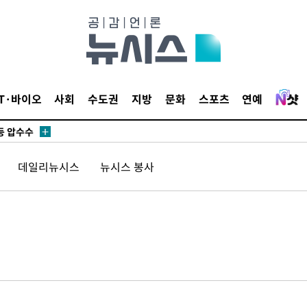
무부 대변인
꺾인다"
 위협"
 수용할까
IT·바이오
사회
수도권
지방
문화
스포츠
연예
해 불가피"
등 압수수
월 중 예
데일리뉴시스
뉴시스 봉사
장
 구축