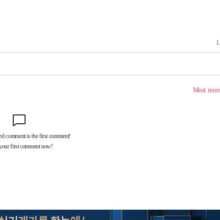
 마감 다
어려워" 취
무부 대변인
꺾인다"
 위협"
 수용할까
해 불가피"
등 압수수
월 중 예
장