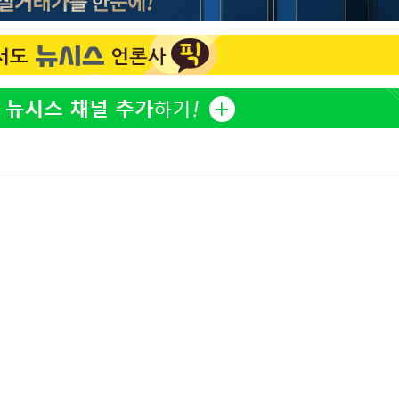
황기순 "원정 도박으로 전 
1
산 잃고 필리핀 도피"
 구축
 마감 다
정부, 전 산업에 'AI 옷' 
2
어려워" 취
1000대 보급 추진
무부 대변인
정보석 "황정음 전 남편 
3
었는데…"
최준희, 또 성형수술 예고 
4
바다, 워터밤 공개저격 "말
5
[속보]산업장관 "李정부,
6
정 전력 위해 불가피"
고속도로서 화물차 낙하물
7
동승자 사망