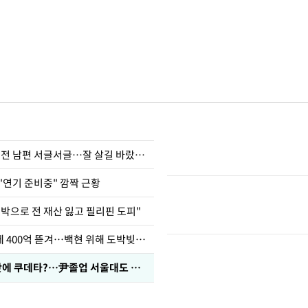
정보석 "황정음 전 남편 서글서글…잘 살길 바랐는데"
"연기 준비중" 깜짝 근황
도박으로 전 재산 잃고 필리핀 도피"
차가원 "MC몽에 400억 뜯겨…백현 위해 도박빚 갚아줘"
유승민 "육사 탓에 쿠데타?…尹졸업 서울대도 없애나"