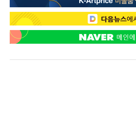
-11678초 전 >
미 워싱턴주 스포캔 시의 통제불능 3개 산불, 방화선 일부
-3851초 전 >
[속보] 호르무즈 해협 이란-오만 협상 기대속 뉴욕증시 혼조
우 0.49%↑
-2206초 전 >
[속보] 이란 대통령 "지금 최고지도자와 소통하기가 매우 
임 3년 인터뷰
3시간 전 >
[속보] "이란-오만, 호르무즈 해협 통행 항로 합의" 이란 외