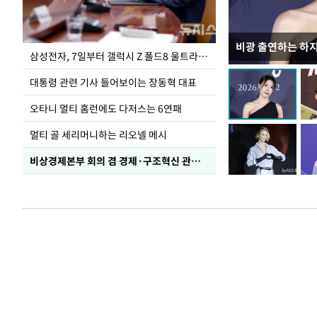
비광 출연하는 하
이재명 대통령, 
삼성전자, 7일부터 갤럭시 Z 폴드8 울트라·폴드8·플립8 출시
선 다해 강구해야
대통령 관련 기사 들어보이는 장동혁 대표
오타니 멀티 홈런에도 다저스는 6연패
멀티 골 세리머니하는 리오넬 메시
비상경제본부 회의 겸 경제·구조혁신 관계장관회의