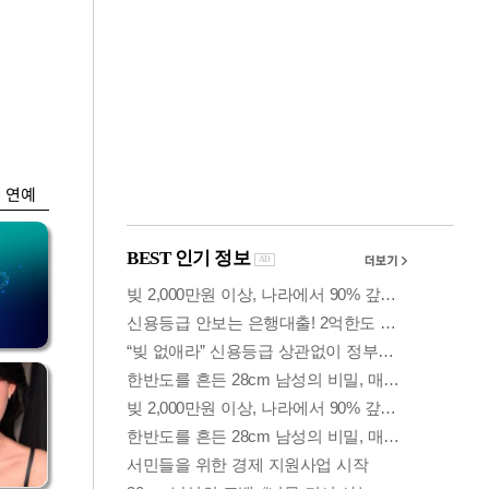
금융
 가
코스피, 5%대 급락
령
에 6300선 붕괴…또
매도사이드카
연예