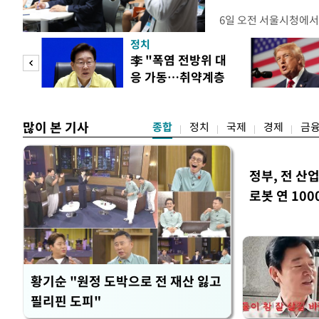
6일 오전 서울시청에서
대토론회'에서는 정부
정치
이어졌다. 이날 토론회
 놀
李 "폭염 전방위 대
택자와 무주택 청년, 
응 가동…취약계층
리에이터 등 50여 명이
 첫
보호 강화"
개사로 일하고 있다는 
택
많이 본 기사
종합
정치
국제
경제
금
정부, 전 산업
로봇 연 100
황기순 "원정 도박으로 전 재산 잃고
필리핀 도피"