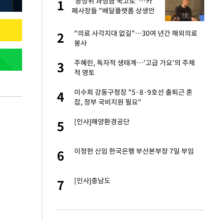
재
"공정위 과징금 국고로"…카
1
1
페사장들 "배달플랫폼 상생안
이 더 절실"
입힌다…AI 로봇 연
"의료 사각지대 없길"…30여 년간 해외의료
2
2
봉사
서글서글한 인상이
주혜린, 독자적 생태계…'고급 가요'의 주체
3
3
적 영토
"짝짝이 눈 탈출"
이수희 강동구청장 "5·8·9호선 출퇴근 혼
4
4
잡, 정부 국비지원 필요"
이 안 된다"
[인사]해양환경공단
5
5
 원전 반대 안해…안
이정헌 신임 한국은행 부산본부장 7일 부임
6
6
, 들이받은 승합차
[인사]충남도
7
7