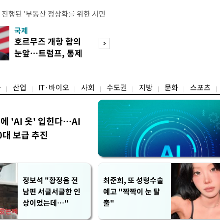
 진행된 '부동산 정상화를 위한 시민
의 세제개편안에 대한 불만과 지적이
국제
경제
에는 보유 주택에 거주하지 않는 1주
호르무즈 개항 합의
서울 집 팔고 지방
민간임대사업자 등 시민과 전문가, 크
눈앞…트럼프, 통제
면 양도세↓…고
 참석했다. 잠실에서 21년째 공인중
권 수용할까
층 움직일까
박준씨는 "세제개편으로 인해 고가 주
융
산업
IT·바이오
사회
수도권
지방
문화
스포츠
에 'AI 옷' 입힌다…AI
0대 보급 추진
정보석 "황정음 전
최준희, 또 성형수술
남편 서글서글한 인
예고 "짝짝이 눈 탈
상이었는데…"
출"