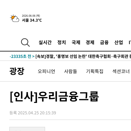
3시간 전 >
[속보] "이란-오만, 호르무즈 해협 통행 항로 합의" 이란 외
2026.08.06 (목)
서울 34.3℃
-28503초 전 >
내일까지 39도 '펄펄'…기상청 "태풍 지나며 폭염 잠시 
-28140초 전 >
트럼프, 한국계 진보 주지사 후보 맹공…"공산주의가 최대
-28118초 전 >
"美간섭에 합의 지연"…트럼프, '이란 호르무즈 통제권'
실시간
정치
국제
경제
금융
산업
-24638초 전 >
[속보]산업장관 "李정부, 원전 반대 안해…안정 전력 위
-23335초 전 >
[속보]경찰, '홍명보 선임 논란' 대한축구협회·축구회관 
색
-22722초 전 >
[속보]산업장관 "美무역법 제301조 과잉생산 결과 발표 8
광장
오피니언
사람들
기획특집
섹션코너
상
-22515초 전 >
[속보]코스피 매도사이드카 발동…4%대 급락
-21787초 전 >
[속보]전남광주 초대 시민추천 부시장에 백승주·윤난실
-19348초 전 >
서울 열대야 15일째 지속…비공식 '초열대야' 30도 넘어
[인사]우리금융그룹
-17915초 전 >
[속보]코스닥, 2.15포인트(0.27%) 내린 797.44 출발
-17898초 전 >
[속보]코스피, 119.51포인트(1.81%) 내린 6478.75 개
등록 2025.04.25 20:15:39
-14345초 전 >
6월 경상수지 497.3억 달러…두 달 연속 사상 최대
-14296초 전 >
서울 낮 39도 '폭염중대경보'…40도 관측 가능성도
-11658초 전 >
미 워싱턴주 스포캔 시의 통제불능 3개 산불, 방화선 일부