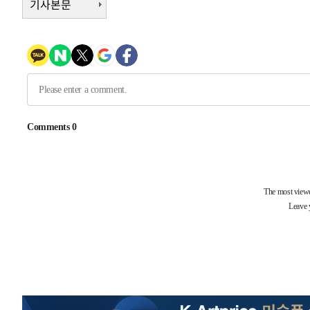
기사본문
-3831초 전 >
[속보] 호르무즈 해협 이란-오만 협상 기대속 뉴욕증시 혼조
우 0.49%↑
-2186초 전 >
[속보] 이란 대통령 "지금 최고지도자와 소통하기가 매우 
임 3년 인터뷰
3시간 전 >
[속보] "이란-오만, 호르무즈 해협 통행 항로 합의" 이란 외
-28523초 전 >
내일까지 39도 '펄펄'…기상청 "태풍 지나며 폭염 잠시 
-28160초 전 >
트럼프, 한국계 진보 주지사 후보 맹공…"공산주의가 최대
-28138초 전 >
"美간섭에 합의 지연"…트럼프, '이란 호르무즈 통제권'
-24658초 전 >
[속보]산업장관 "李정부, 원전 반대 안해…안정 전력 위
-23355초 전 >
[속보]경찰, '홍명보 선임 논란' 대한축구협회·축구회관 
색
-22742초 전 >
[속보]산업장관 "美무역법 제301조 과잉생산 결과 발표 8
상
-22535초 전 >
[속보]코스피 매도사이드카 발동…4%대 급락
-21807초 전 >
[속보]전남광주 초대 시민추천 부시장에 백승주·윤난실
-19368초 전 >
서울 열대야 15일째 지속…비공식 '초열대야' 30도 넘어
-17935초 전 >
[속보]코스닥, 2.15포인트(0.27%) 내린 797.44 출발
-17918초 전 >
[속보]코스피, 119.51포인트(1.81%) 내린 6478.75 개
-14365초 전 >
6월 경상수지 497.3억 달러…두 달 연속 사상 최대
-14316초 전 >
서울 낮 39도 '폭염중대경보'…40도 관측 가능성도