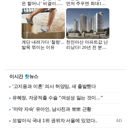
이시간
핫
뉴스
'고지용과 이혼' 의사 허양임, 새 출발했다
유혜정, 자궁적출 수술 "여성성 잃는 것이…"
'마약 자숙' 유아인, 남사친과 뽀뽀 근황