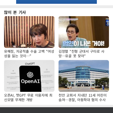
많이 본 기사
유혜정, 자궁적출 수술 고백 "여성
김정렬 "친형 군대서 구타로 사
성을 잃는 것이…"
망…유골 못 찾아"
오픈AI, 챗GPT 무료 이용자에 최
천안 교회서 지내던 11세 어린이
신모델 무제한 개방
숨져…경찰, 아동학대 혐의 수사