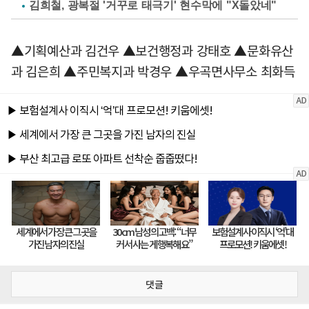
김희철, 광복절 '거꾸로 태극기' 현수막에 "X돌았네"
▲기획예산과 김건우 ▲보건행정과 강태호 ▲문화유산
과 김은희 ▲주민복지과 박경우 ▲우곡면사무소 최화득
댓글