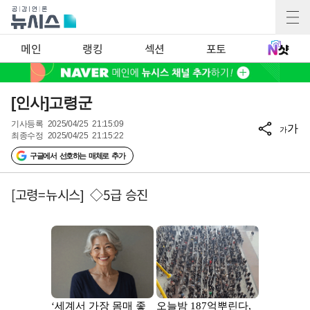
메인
랭킹
섹션
포토
[인사]고령군
기사등록
2025/04/25 21:15:09
가
가
최종수정
2025/04/25 21:15:22
구글에서 선호하는 매체로 추가
[고령=뉴시스] ◇5급 승진