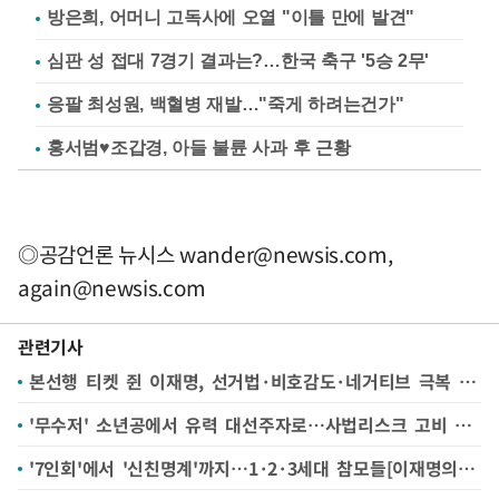
방은희, 어머니 고독사에 오열 "이틀 만에 발견"
심판 성 접대 7경기 결과는?…한국 축구 '5승 2무'
응팔 최성원, 백혈병 재발…"죽게 하려는건가"
홍서범♥조갑경, 아들 불륜 사과 후 근황
◎공감언론 뉴시스
wander@newsis.com
,
again@newsis.com
관련기사
본선행 티켓 쥔 이재명, 선거법·비호감도·네거티브 극복 숙제[이재명의 과제]
'무수저' 소년공에서 유력 대선주자로…사법리스크 고비 넘고 본선 진출[이재명은 누구]
'7인회'에서 '신친명계'까지…1·2·3세대 참모들[이재명의 사람들]