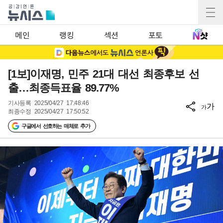
메인
랭킹
섹션
포토
[1보]이재명, 민주 21대 대선 최종후보 선
출…최종득표율 89.77%
기사등록
2025/04/27 17:48:46
가
가
최종수정
2025/04/27 17:50:52
구글에서 선호하는 매체로 추가