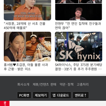
"서장훈, 28억에 산 서초 건물
전현무 "전 연인 집착에 친구들과
450억에 매물로"
연락 끊어"
홍서범♥조갑경, 아들 불륜 사과
SK하이닉스, 주당 375원 분기배당
후 근황…밝은 미소
결정…3분기 중 추가 주주환원 발
표
회사소개
제휴/컨텐츠 판매
약관·정책
고충처리
PC화면
제보하기
앱 다운로드
맨위로↑
광
COPYRIGHTⓒ
NEWSIS
ALL RIGHTS RESERVED.
고