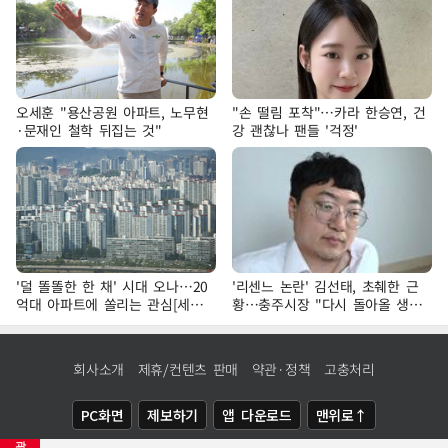
오세훈 "용산공원 아파트, 노무현
"손 떨림 포착"…카라 한승연, 건
·문재인 철학 뒤집는 것"
강 괜찮나 팬들 '걱정'
'덜 똘똘한 한 채' 시대 오나…20
'리센느 논란' 김선태, 초췌한 근
억대 아파트에 쏠리는 관심[세제
황…충주시장 "다시 돌아올 생
개편, 그 이후②]
각?"
회사소개
제휴/컨텐츠 판매
약관·정책
고충처리
PC화면
제보하기
앱 다운로드
맨위로↑
광