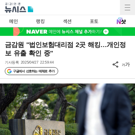
메인
랭킹
섹션
포토
금감원 "법인보험대리점 2곳 해킹…개인정
보 유출 확인 중"
기사등록
2025/04/27 22:59:44
가
가
구글에서 선호하는 매체로 추가