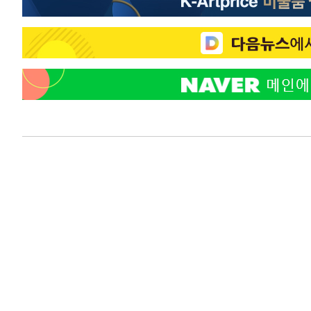
-7533초 전 >
선재도서 해루질 나섰다 실종 60대, 닷새 만에 숨진 채 발견
-5067초 전 >
남자 농구, 나고야 아시안게임서 '홈팀' 일본과 한일전
-4443초 전 >
여수 오동도 해상서 모터보트 전복…1명 사망·1명 실종
-670초 전 >
극한폭염 한풀 꺾이지만…'낮 최고 35도' 무더위, 열대야 
날씨]
38분 전 >
축구협회 "압수수색·성접대 논란 사과…쇄신의 기회로 삼겠다
1시간 전 >
[속보]'압수수색·성접대 논란' 축구협회 "실망과 걱정 안겨드
4시간 전 >
'최고 37도' 폭염 지속…강원동해안 최대 150㎜ 비
6시간 전 >
[속보]뉴욕증시 상승 마감…S&P 0.6% 나스닥 1.3%↑