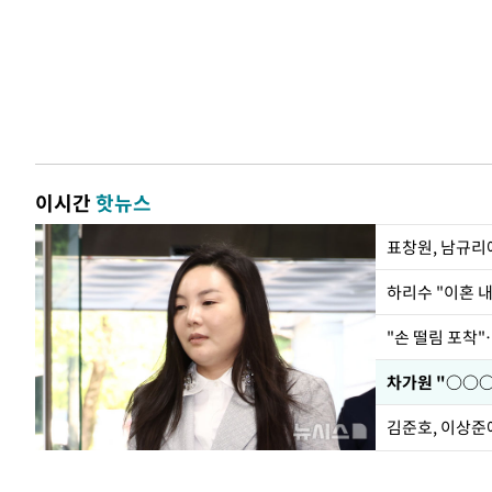
이시간
핫뉴스
하리수 "이혼 
"손 떨림 포착"
김준호, 이상준