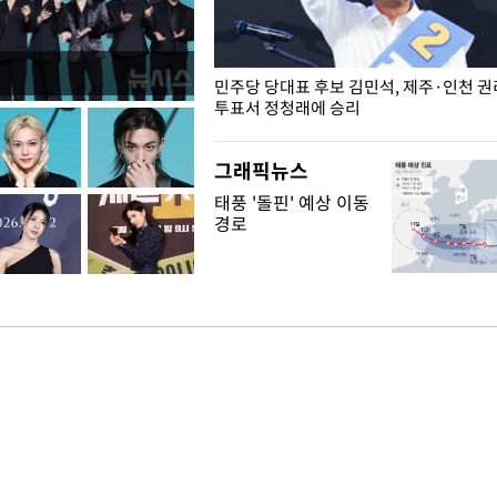
슨 일이? [뉴시스국회토pic]
민주당 당대표 후보 김민석, 제주·인천 
투표서 정청래에 승리
그래픽뉴스
태풍 '돌핀' 예상 이동
경로