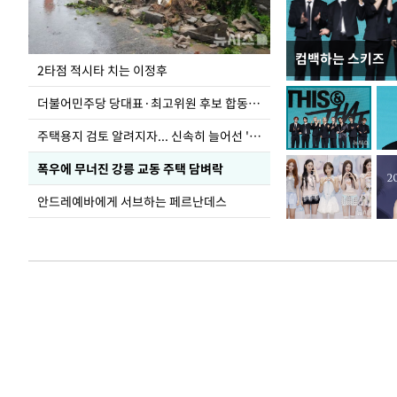
컴백하는 스키즈
이번주 국회에는 무
2타점 적시타 치는 이정후
더불어민주당 당대표·최고위원 후보 합동연설회
주택용지 검토 알려지자... 신속히 늘어선 '근조화환'
폭우에 무너진 강릉 교동 주택 담벼락
안드레예바에게 서브하는 페르난데스