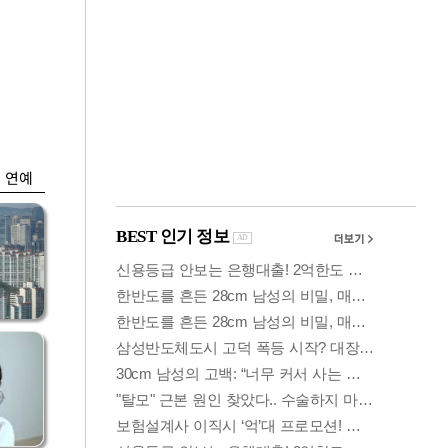
금융
시
다시 뛰는 코스닥…
'들
ETF 수익률 상위권
찍어
연예