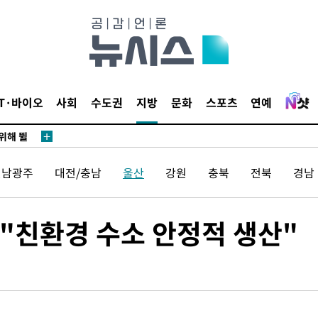
·서미화·
1위… 정
鄭
IT·바이오
사회
수도권
지방
문화
스포츠
연예
위해 뛸
승리
내일날씨]
전남광주
대전/충남
울산
강원
충북
전북
경남
 원해 아
보
"친환경 수소 안정적 생산"