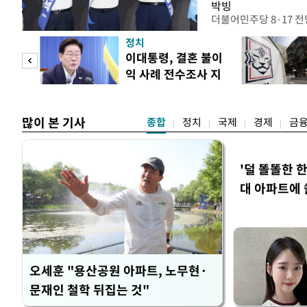
박빙
더불어민주당 8·17 
인천 권리당원 투표에서
정치
난주 첫 주말 순회경선
 사업
이대통령, 결혼 불이
경남에서는 정청래 후보
익 사례 전수조사 지
앙당 선관위원장은 8일
시
합산 결과 김 후보가 전체
많이 본 기사
종합
정치
국제
경제
금
'덜 똘똘한 
대 아파트에 
오세훈 "용산공원 아파트, 노무현·
문재인 철학 뒤집는 것"