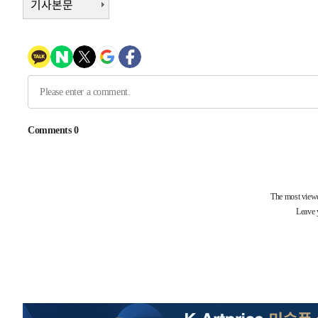
기사본문
-670초 전 >
극한폭염 한풀 꺾이지만…'낮 최고 35도' 무더위, 열대야 
날씨]
38분 전 >
축구협회 "압수수색·성접대 논란 사과…쇄신의 기회로 삼겠다
1시간 전 >
[속보]'압수수색·성접대 논란' 축구협회 "실망과 걱정 안겨드
4시간 전 >
'최고 37도' 폭염 지속…강원동해안 최대 150㎜ 비
6시간 전 >
[속보]뉴욕증시 상승 마감…S&P 0.6% 나스닥 1.3%↑
-29272초 전 >
[속보]與최고위원 제주·인천 순회경선…박선원·최민희
한민수·김용 순
-29225초 전 >
[속보]김민석, 與 전대 당원투표 누적 득표율 45.42%로 
청래 44.56%
-28507초 전 >
[속보]與 대표 경선 제주·인천 당원투표…金 47.75%·
42.08%·宋 10.17%
-28041초 전 >
이강인 "아틀레티코 이적 기뻐…등번호 7번 의미보단 팀 
것"
-27976초 전 >
[속보]與 당대표 경선, 제주·인천 권리당원 투표 김민석 
-21750초 전 >
낮 최고 35도 '무더위'…동해안 시간당 30㎜ '강한 비'[
-21020초 전 >
[속보]이강인 "감독님이 원하는 마음 느꼈고, 많은 트로피
틀레티코 이적"
-20802초 전 >
수도권 40도 육박 '펄펄'…동해안 일부 지역엔 호의주의
-19771초 전 >
온열질환 사망자 3명 늘어…누적 환자 3000명 돌파
-13716초 전 >
강릉에 시간당 81.4㎜ 물폭탄…도로 잠기고 담벼락 붕괴
-9823초 전 >
백운산서 80년근 천종산삼 9뿌리 발견…감정가 1.3억원