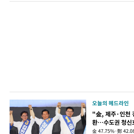
오늘의 헤드라인
"金, 제주·인천 
환…수도권 청신
金 47.75%·鄭 42