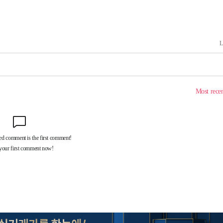
계속[다음주
"
려 죄송"
·서미화·
1위… 정
鄭
위해 뛸
승리
내일날씨]
 원해 아
보