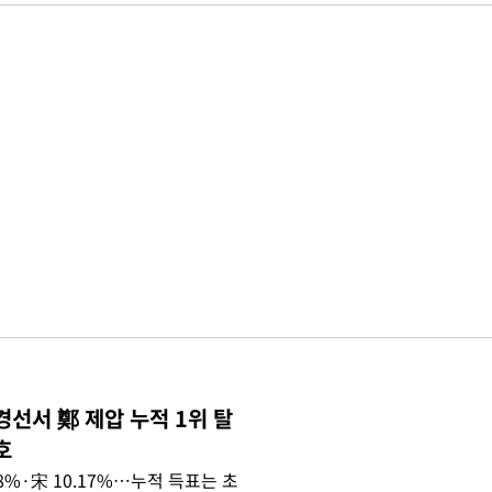
경선서 鄭 제압 누적 1위 탈
호
.08%·宋 10.17%…누적 득표는 초