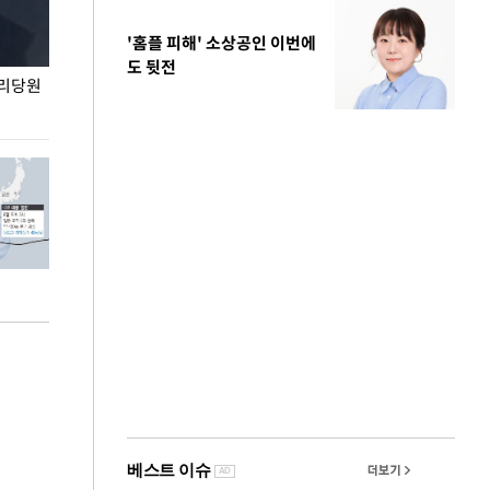
'홈플 피해' 소상공인 이번에
도 뒷전
권리당원
무더위 잊는 도심형 여름 축제 '2026 서울 바캉스
용산어린이정원 앞
페스티벌'