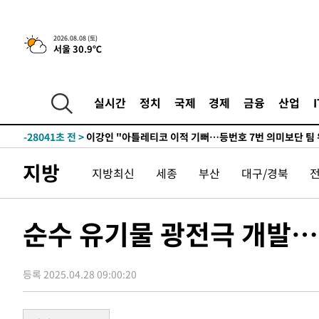
6시간 전 >
[속보]뉴욕증시 상승 마감…S&P 0.6% 나스닥 1.3%↑
2026.08.08 (토)
서울 30.9℃
-29272초 전 >
[속보]與최고위원 제주·인천 순회경선…박선원·최민희
한민수·김용 순
-29225초 전 >
[속보]김민석, 與 전대 당원투표 누적 득표율 45.42%로 
청래 44.56%
-28507초 전 >
[속보]與 대표 경선 제주·인천 당원투표…金 47.75%·
실시간
정치
국제
경제
금융
산업
42.08%·宋 10.17%
-28041초 전 >
이강인 "아틀레티코 이적 기뻐…등번호 7번 의미보단 팀 
것"
-27976초 전 >
[속보]與 당대표 경선, 제주·인천 권리당원 투표 김민석 
-21750초 전 >
낮 최고 35도 '무더위'…동해안 시간당 30㎜ '강한 비'[
지방
지방최신
세종
부산
대구/경북
-21020초 전 >
[속보]이강인 "감독님이 원하는 마음 느꼈고, 많은 트로피
틀레티코 이적"
-20802초 전 >
수도권 40도 육박 '펄펄'…동해안 일부 지역엔 호의주의
-19771초 전 >
온열질환 사망자 3명 늘어…누적 환자 3000명 돌파
순수 유기물 광전극 개발…
-13716초 전 >
강릉에 시간당 81.4㎜ 물폭탄…도로 잠기고 담벼락 붕괴
-9823초 전 >
백운산서 80년근 천종산삼 9뿌리 발견…감정가 1.3억원
등록 2025.04.28 09:00:20
-7533초 전 >
선재도서 해루질 나섰다 실종 60대, 닷새 만에 숨진 채 발견
-5067초 전 >
남자 농구, 나고야 아시안게임서 '홈팀' 일본과 한일전
-4443초 전 >
여수 오동도 해상서 모터보트 전복…1명 사망·1명 실종