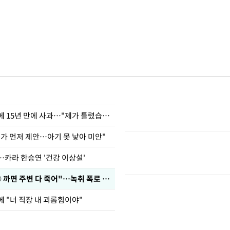
표창원, 남규리에 15년 만에 사과…"제가 틀렸습니다"
내가 먼저 제안…아기 못 낳아 미안"
…카라 한승연 '건강 이상설'
차가원 "○○○ 까면 주변 다 죽어"…녹취 폭로 파장
에 "너 직장 내 괴롭힘이야"