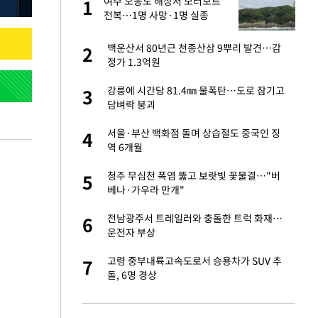
노
여수 오동도 해상서 모터보트
1
1
것"
전복…1명 사망·1명 실종
오나…20억대 아파트
백운산서 80년근 천종산삼 9뿌리 발견…감
2
2
 그 이후②]
정가 1.3억원
승연, 건강 괜찮나
강릉에 시간당 81.4㎜ 물폭탄…도로 잠기고
3
3
담벼락 붕괴
초췌한 근황…충주시
서울·부산 백화점 돌며 상습절도 중국인 징
4
4
역 6개월
채 담합…최소 8조
청주 무심천 폭염 뚫고 보랏빛 꽃물결…"버
5
5
베나·가우라 만개"
대 의혹'…2002
전남광주서 트레일러와 충돌한 트럭 화재…
6
6
운전자 부상
"…네이버가 국방
고령 중부내륙고속도로서 승용차가 SUV 추
7
7
돌, 6명 경상