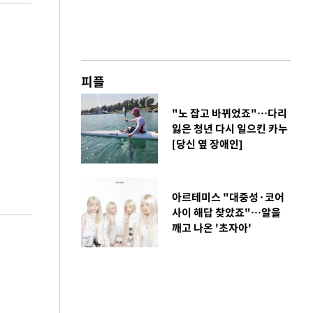
피플
"노 잡고 바뀌었죠"…다리
잃은 청년 다시 일으킨 카누
[당신 옆 장애인]
아르테미스 "대중성·코어
사이 해답 찾았죠"…알을
깨고 나온 '초자아'