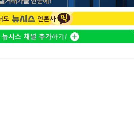
오세훈 "용산공원 아파트, 
1
무현·문재인 철학 뒤집는 
'덜 똘똘한 한 채' 시대 
2
에 쏠리는 관심[세제 개편,
계속[다음주
"손 떨림 포착"…카라 한
3
"
팬들 '걱정'
려 죄송"
'리센느 논란' 김선태, 
4
장 "다시 돌아올 생각?"
'마라톤 심의' 앞둔 국고
5
과징금 갈림길
외신 주목한 '축구협회 성접
6
한일월드컵까지 소환
"한국판 팔란티어 꿈꾼다
7
AI 사업에 진심인 이유