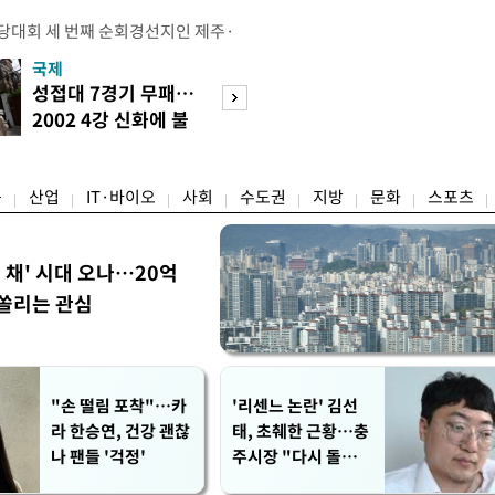
전당대회 세 번째 순회경선지인 제주·
 김민석 당대표 후보가 승리했다. 지
국제
경제
에서 충청권은 김 후보가, 부산·울산·
성접대 7경기 무패…
세계식량가격 다
가 승리한 바 있다. 소병훈 민주당 중
2002 4강 신화에 불
상승…곡물·설탕 
 제주·인천 순회경선 권리당원 투표
똥
썩'
 투표 4만7198표 중 2만2537
융
산업
IT·바이오
사회
수도권
지방
문화
스포츠
한 채' 시대 오나…20억
쏠리는 관심
"손 떨림 포착"…카
'리센느 논란' 김선
라 한승연, 건강 괜찮
태, 초췌한 근황…충
나 팬들 '걱정'
주시장 "다시 돌아올
생각?"