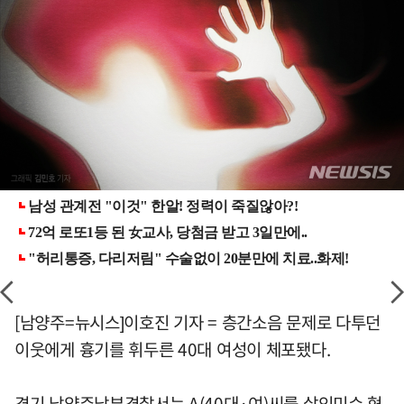
[남양주=뉴시스]이호진 기자 = 층간소음 문제로 다투던
이웃에게 흉기를 휘두른 40대 여성이 체포됐다.
경기 남양주남부경찰서는 A(40대·여)씨를 살인미수 혐