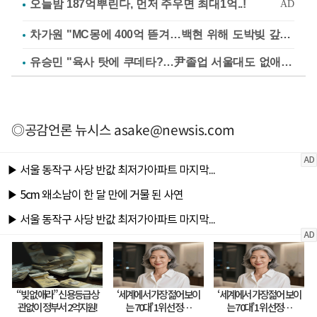
차가원 "MC몽에 400억 뜯겨…백현 위해 도박빚 갚아줘"
유승민 "육사 탓에 쿠데타?…尹졸업 서울대도 없애나"
◎공감언론 뉴시스
asake@newsis.com