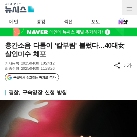
메인
랭킹
섹션
포토
층간소음 다툼이 '칼부림' 불렀다…40대女
살인미수 체포
기사등록
2025/04/30 10:24:12
가
가
최종수정
2025/04/30 11:38:26
구글에서 선호하는 매체로 추가
경찰, 구속영장 신청 방침