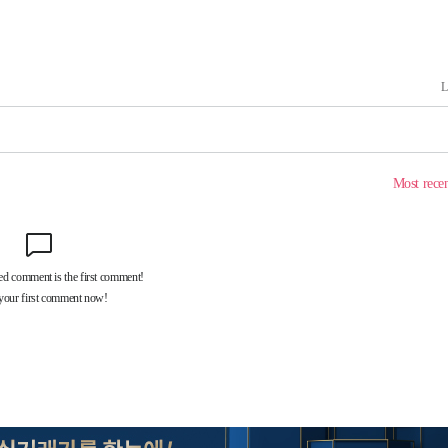
 계속[다음
삼겠다"
안겨드려 죄