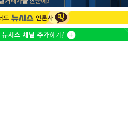
표창원, 남규리에 15년 만
1
사과…"제가 틀렸습니다"
"창 3개 띄워도 답답함 없
2
라', 일주일 써보니
오세훈 "용산공원 아파트,
3
학 뒤집는 것"
[속보]뉴욕증시 상승 마감…
4
닥 1.3%↑
김도영·곽빈·안현민…오
5
집은 차기 메이저리거
'폭염 휴식기' 프로야구 1
6
식 병행…"야외 훈련 해도
美, 이란 자금 옥죄기 박
7
·환전소 제재