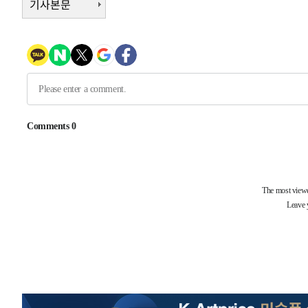
기사본문
-18749초 전 >
여수 오동도 해상서 모터보트 전복…1명 사망·1명 실종
-14976초 전 >
극한폭염 한풀 꺾이지만…'낮 최고 35도' 무더위, 열대야
주 날씨]
-11994초 전 >
축구협회 "압수수색·성접대 논란 사과…쇄신의 기회로 
-10511초 전 >
[속보]'압수수색·성접대 논란' 축구협회 "실망과 걱정 
송"
14분 전 >
'최고 37도' 폭염 지속…강원동해안 최대 150㎜ 비
2시간 전 >
[속보]뉴욕증시 상승 마감…S&P 0.6% 나스닥 1.3%↑