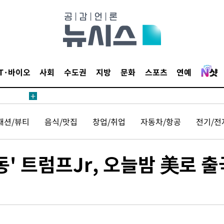
견
IT·바이오
사회
수도권
지방
문화
스포츠
연예
 계속[다음
패션/뷰티
음식/맛집
창업/취업
자동차/항공
전기/전
삼겠다"
안겨드려 죄
동' 트럼프Jr, 오늘밤 美로 출
견