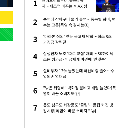
에
휴머노이드부터 AI공장까
1
1
지…제조업 바꾸는 M.AX 성
과
네"…'폴드8 울트
폭염에 장바구니 물가 들썩…품목별 희비, 변
2
2
수는 고온[폭염 속 경제는①]
 노무현·문재인 철
'마라톤 심의' 앞둔 국고채 담합…최소 8조
3
3
과징금 갈림길
S&P 0.6% 나스
삼성전자 노조 '따로 교섭' 채비…SK하이닉
4
4
스는 성과급·임금체계 이견에 '안갯속'
승환·니퍼트가 콕
설비투자 13% 늘었는데 국산비중 줄어…수
5
5
입의존 역대급
0개 구단, 훈련·휴
"밖은 위험해" 백화점 붐비고 배달 늘었다[폭
6
6
 안전 최우선"
염이 바꾼 소비지도①]
차…가상자산 거래소
옷도 침구도 화장품도 '쿨링'…몸집 커진 냉
7
7
감시장[폭염이 바꾼 소비지도②]