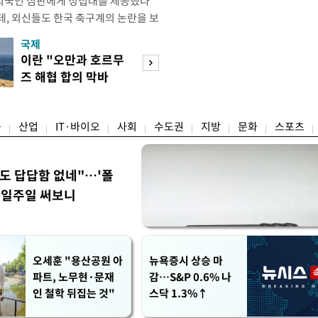
외국인 심판에게 성접대를 제공했다
데, 외신들도 한국 축구계의 논란을 보
있다. 지난 6일 JTBC는 문화체육관
국제
경제
한 감사보고서를 바탕으로 축구협회가
이란 "오만과 호르무
7월 세계 식량가
12년 3월까지 1년 동안 국가대표팀 경기
즈 해협 합의 막바
0.6%↑…곡물·
들에게 성접대를 한 정황이 드러났다
지"
탕 강세 전환
융
산업
IT·바이오
사회
수도권
지방
문화
스포츠
워도 답답함 없네"…'폴
, 일주일 써보니
오세훈 "용산공원 아
뉴욕증시 상승 마
파트, 노무현·문재
감…S&P 0.6% 나
인 철학 뒤집는 것"
스닥 1.3%↑