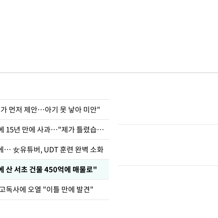
내가 먼저 제안…아기 못 낳아 미안"
표창원, 남규리에 15년 만에 사과…"제가 틀렸습니다"
… 女유튜버, UDT 훈련 완벽 소화
에 산 서초 건물 450억에 매물로"
 고독사에 오열 "이틀 만에 발견"