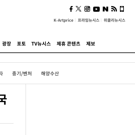
K-Artprice
프라임뉴시스
위클리뉴시스
광장
포토
TV뉴시스
제휴 콘텐츠
제보
자
중기/벤처
해양수산
국