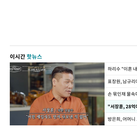
이시간
핫뉴스
하리수 "이혼 
손 묶인채 물속에
"서장훈, 28억
방은희, 어머니