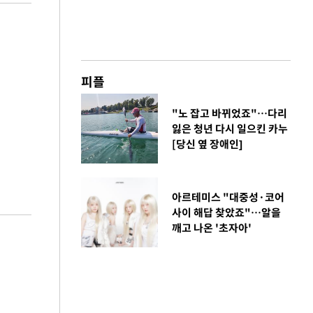
피플
"노 잡고 바뀌었죠"…다리
잃은 청년 다시 일으킨 카누
[당신 옆 장애인]
아르테미스 "대중성·코어
사이 해답 찾았죠"…알을
깨고 나온 '초자아'