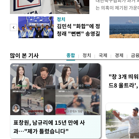
대한축구협회가 과거 
는 의혹이 제기된 가운
도하면서 파장이 커지고 
정치
광부가 2016년 작성
 사업
김민석 "화합"에 정
2011년 3월부터 20
청래 "뻔뻔" 송영길
에 참여한 외국인 심판
은 연임 직격
고
많이 본 기사
종합
정치
국제
경제
금
"창 3개 띄
드8 울트라'
표창원, 남규리에 15년 만에 사
과…"제가 틀렸습니다"