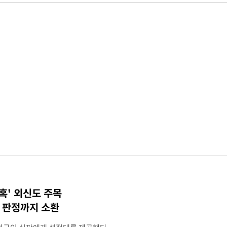
혹' 외신도 주목
컵 판정까지 소환