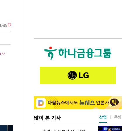
많이 본 기사
산업
종합