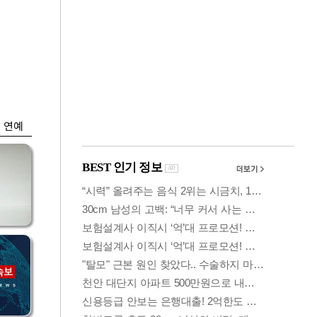
금융
격
코스닥 살아나자
설
ETF 날았다…수익률
상위권 휩쓸어
연예