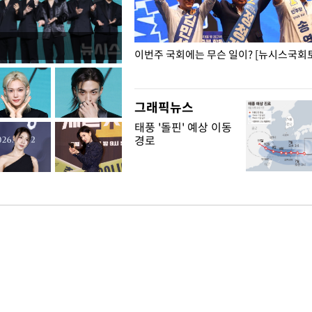
폭력 피해자에 위로·사과…"국가
이번주 국회에는 무슨 일이? [뉴시스국회토
"
그래픽뉴스
태풍 '돌핀' 예상 이동
경로