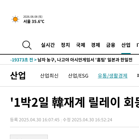
2시간 전 >
[속보]뉴욕증시 상승 마감…S&P 0.6% 나스닥 1.3%↑
2026.08.08 (토)
서울 35.6℃
-28022초 전 >
강릉에 시간당 81.4㎜ 물폭탄…도로 잠기고 담벼락 붕괴
-24129초 전 >
백운산서 80년근 천종산삼 9뿌리 발견…감정가 1.3억원
-21839초 전 >
선재도서 해루질 나섰다 실종 60대, 닷새 만에 숨진 채 발
실시간
정치
국제
경제
금융
산업
-19373초 전 >
남자 농구, 나고야 아시안게임서 '홈팀' 일본과 한일전
-18749초 전 >
여수 오동도 해상서 모터보트 전복…1명 사망·1명 실종
-14976초 전 >
극한폭염 한풀 꺾이지만…'낮 최고 35도' 무더위, 열대야
산업
산업최신
산업/ESG
유통/생활경제
주 날씨]
-11994초 전 >
축구협회 "압수수색·성접대 논란 사과…쇄신의 기회로 
-10511초 전 >
[속보]'압수수색·성접대 논란' 축구협회 "실망과 걱정 
송"
14분 전 >
'최고 37도' 폭염 지속…강원동해안 최대 150㎜ 비
'1박2일 韓재계 릴레이 회
2시간 전 >
[속보]뉴욕증시 상승 마감…S&P 0.6% 나스닥 1.3%↑
-28022초 전 >
강릉에 시간당 81.4㎜ 물폭탄…도로 잠기고 담벼락 붕괴
등록 2025.04.30 16:07:45
수정 2025.04.30 16:52:24
-24129초 전 >
백운산서 80년근 천종산삼 9뿌리 발견…감정가 1.3억원
-21839초 전 >
선재도서 해루질 나섰다 실종 60대, 닷새 만에 숨진 채 발
-19373초 전 >
남자 농구, 나고야 아시안게임서 '홈팀' 일본과 한일전