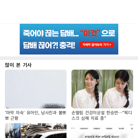
많이 본 기사
'마약 자숙' 유아인, 남사친과 볼뽀
손떨림 건강이상설 한승연…"목디
뽀 근황
스크 심해 치료 중"