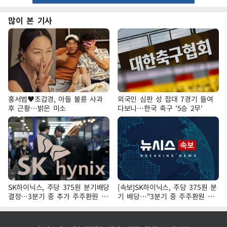
많이 본 기사
홍서범♥조갑경, 아들 불륜 사과
외국인 심판 성 접대 7경기 들여
후 근황…밝은 미소
다보니…한국 축구 '5승 2무'
SK하이닉스, 주당 375원 분기배당
[속보]SK하이닉스, 주당 375원 분
결정…3분기 중 추가 주주환원 발
기 배당…"3분기 중 주주환원 방
표
안 확정"