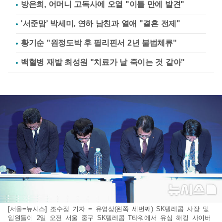
방은희, 어머니 고독사에 오열 "이틀 만에 발견"
'서준맘' 박세미, 연하 남친과 열애 "결혼 전제"
황기순 "원정도박 후 필리핀서 2년 불법체류"
백혈병 재발 최성원 "치료가 날 죽이는 것 같아"
[서울=뉴시스] 조수정 기자 = 유영상(왼쪽 세번째) SK텔레콤 사장 및
임원들이 2일 오전 서울 중구 SK텔레콤 T타워에서 유심 해킹 사이버