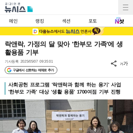
메인
랭킹
섹션
포토
락앤락, 가정의 달 맞아 '한부모 가족'에 생
활용품 기부
기사등록
2025/05/07 09:35:01
가
가
구글에서 선호하는 매체로 추가
사회공헌 프로그램 '락앤락과 함께 하는 용기' 사업
'한부모 가족' 대상 '생활 용품' 1700여점 기부 진행