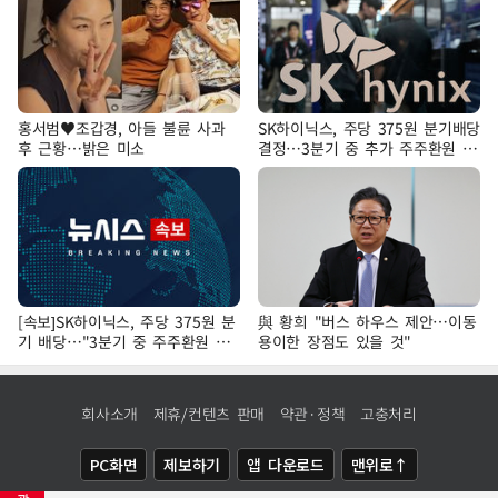
홍서범♥조갑경, 아들 불륜 사과
SK하이닉스, 주당 375원 분기배당
후 근황…밝은 미소
결정…3분기 중 추가 주주환원 발
표
[속보]SK하이닉스, 주당 375원 분
與 황희 "버스 하우스 제안…이동
기 배당…"3분기 중 주주환원 방
용이한 장점도 있을 것"
안 확정"
회사소개
제휴/컨텐츠 판매
약관·정책
고충처리
PC화면
제보하기
앱 다운로드
맨위로↑