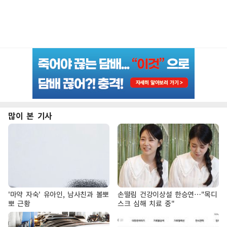
많이 본 기사
'마약 자숙' 유아인, 남사친과 볼뽀
손떨림 건강이상설 한승연…"목디
뽀 근황
스크 심해 치료 중"