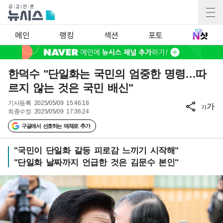
메인
랭킹
섹션
포토
한덕수 "단일화는 국민의 엄중한 명령…따
르지 않는 것은 국민 배신"
기사등록
2025/05/09 15:46:18
가
가
최종수정
2025/05/09 17:36:24
구글에서 선호하는 매체로 추가
"국민이 단일화 갈등 피로감 느끼기 시작해"
"단일화 날짜까지 언급한 것은 김문수 본인"