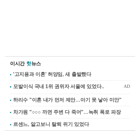
이시간
핫
뉴스
'고지용과 이혼' 허양임, 새 출발했다
하리수 "이혼 내가 먼저 제안…아기 못 낳아 미안"
차가원 "○○○ 까면 주변 다 죽어"…녹취 폭로 파장
르센느, 알고보니 탈퇴 위기 있었다