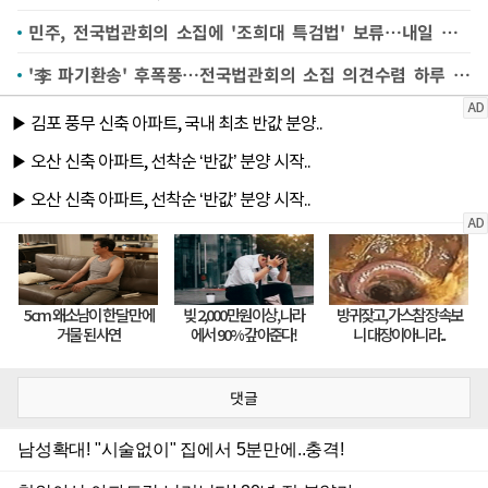
민주, 전국법관회의 소집에 '조희대 특검법' 보류…내일 법사위도 취소
'李 파기환송' 후폭풍…전국법관회의 소집 의견수렴 하루 연장(종합)
댓글