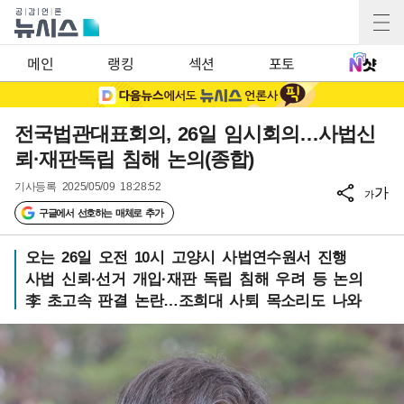
메인
랭킹
섹션
포토
전국법관대표회의, 26일 임시회의…사법신
뢰·재판독립 침해 논의(종합)
기사등록
2025/05/09 18:28:52
가
가
구글에서 선호하는 매체로 추가
오는 26일 오전 10시 고양시 사법연수원서 진행
사법 신뢰·선거 개입·재판 독립 침해 우려 등 논의
李 초고속 판결 논란…조희대 사퇴 목소리도 나와