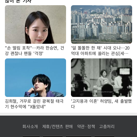
많이 본 기사
"손 떨림 포착"…카라 한승연, 건
'덜 똘똘한 한 채' 시대 오나…20
강 괜찮나 팬들 '걱정'
억대 아파트에 쏠리는 관심[세제
개편, 그 이후②]
김희철, 거꾸로 걸린 광복절 태극
'고지용과 이혼' 허양임, 새 출발했
기 현수막에 "X돌았네"
다
회사소개
제휴/컨텐츠 판매
약관·정책
고충처리