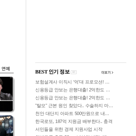
금융
…
두나무, 경찰청 '압수
 중
가상자산' 관리한다
연예