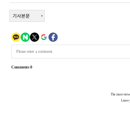
-11677초 전 >
[속보]규제합리화위원회 부위원장에 김태유 서울대 공대
병태 후임
-8035초 전 >
기사본문
[속보]국힘 윤리위, '돌려차기 발언' 진종오·서범수 징계 
-3360초 전 >
[속보] 7월 중국 수출 23.9%↑ 수입 27.5%↑…무역총액 
-520초 전 >
[속보]'채상병 순직 책임' 임성근, 항소심도 징역 3년
-386초 전 >
[속보]종합특검, '관저이전 봐주기 감사' 유병호 구속기소
50분 전 >
민주 콩고 에볼라환자 4천명 돌파, 4053명 발생 1850명 사망
-24852초 전 >
"낮 기온 소폭 하락"…수도권 폭염중대경보, 폭염경보로
-24816초 전 >
[속보]이 대통령, '호우피해' 안동·의성 관할 4개 면 특
선포
-24779초 전 >
[단독]중수청 지원 검사들, 정원 초과 시 낮은 계급 임용
갈 수도
-22750초 전 >
낮 최고 37도 찜통더위…곳곳 소나기·강원 많은 비[내일
-21056초 전 >
SK하이닉스, 용인·청주 팹에 54조 투자…"AI 메모리 수
응"
-17912초 전 >
여자배구 이재영·이다영 자매, 아제르바이잔 투란VC 입
-17165초 전 >
외국인 심판 성 접대 7경기 들여다보니…한국 축구 '5승 2
-16899초 전 >
[속보]코스닥, 2.86포인트(0.36%) 내린 798.81마감
-16852초 전 >
[속보]코스피, 6200선 약보합…0.60% 내린 6258.77에
-16832초 전 >
[속보]원·달러 환율, 7.7원 내린 1416.1원 마감