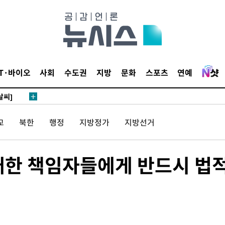
 하향
별재난지역
…희망지 못
IT·바이오
사회
수도권
지방
문화
스포츠
연예
날씨]
요 선제 대
단
교
북한
행정
지방정가
지방선거
무'
 마쳐
초래한 책임자들에게 반드시 법
부장 기소
"
협회