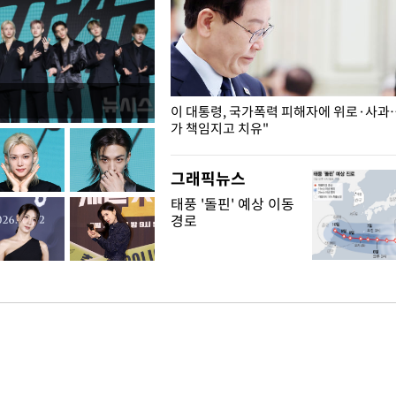
개구리밥
이 대통령, 국가폭력 피해자에 위로·사과
가 책임지고 치유"
그래픽뉴스
태풍 '돌핀' 예상 이동
경로