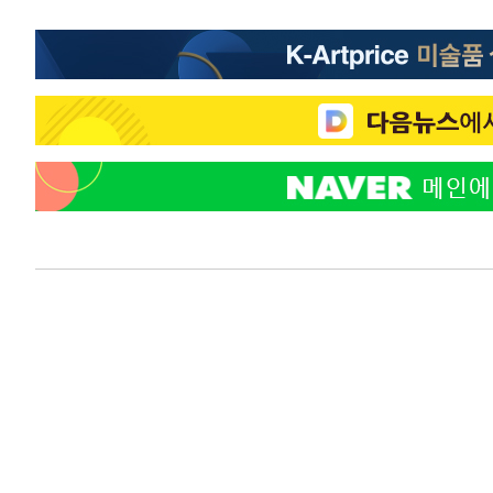
-16721초 전 >
[속보] 노원서 40.1도 관측…서울, 2018년 이후 첫 40도
-13811초 전 >
[속보]종합특검, '계엄 수용공간 확보' 신용해 前교정본
-12684초 전 >
외신들도 주목한 韓축구 파문…"국민적 공분에 수사 재개
-12655초 전 >
11시간 압수수색에 성접대 파문까지…'쑥대밭' 된 축구
-11677초 전 >
[속보]규제합리화위원회 부위원장에 김태유 서울대 공대
병태 후임
-8035초 전 >
[속보]국힘 윤리위, '돌려차기 발언' 진종오·서범수 징계 
-3360초 전 >
[속보] 7월 중국 수출 23.9%↑ 수입 27.5%↑…무역총액 
-520초 전 >
[속보]'채상병 순직 책임' 임성근, 항소심도 징역 3년
-386초 전 >
[속보]종합특검, '관저이전 봐주기 감사' 유병호 구속기소
50분 전 >
민주 콩고 에볼라환자 4천명 돌파, 4053명 발생 1850명 사망