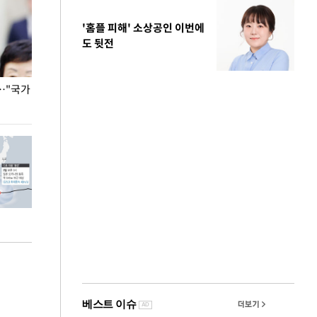
'홈플 피해' 소상공인 이번에
도 뒷전
…"국가
홈플러스, 67개 점포 가오픈… 13일 정식 개장
오세훈 서울시장,
환경 점검