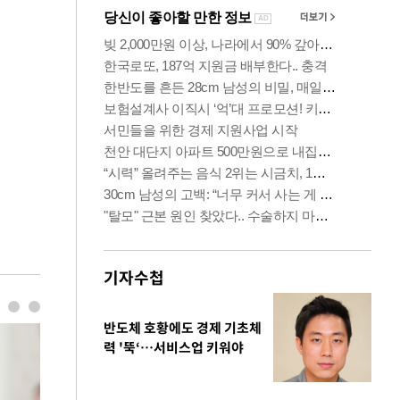
기자수첩
반도체 호황에도 경제 기초체
력 '뚝‘…서비스업 키워야