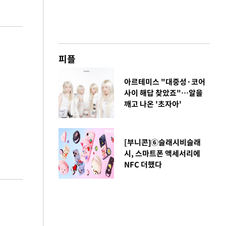
피플
아르테미스 "대중성·코어
사이 해답 찾았죠"…알을
깨고 나온 '초자아'
[부니콘]⑥슬래시비슬래
시, 스마트폰 액세서리에
NFC 더했다