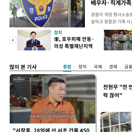
배우자·직계가족 
경찰이 개정 형사소송
설하고 경찰관 가족 사
피제'를 도입한다. 경찰
정치
후속 조치 태스크포스(T
 두
李, 호우피해 안동·
우선 올해 하반기 인사
의성 특별재난지역
하던 수사감찰 기능을
 정도
선포
많이 본 기사
종합
정치
국제
경제
금
전현무 "전 
락 끊어"
"서장훈, 28억에 산 서초 건물 450