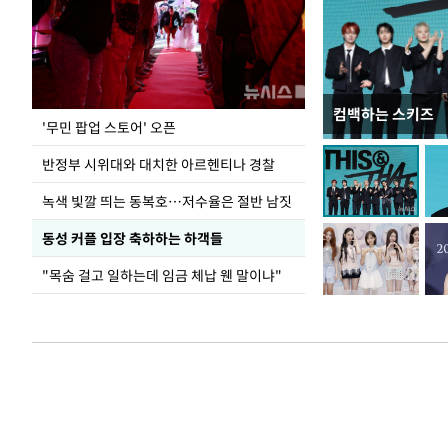
컴백하는 스키즈
지석천 뒤덮은 
'무민 팝업 스토어' 오픈
반정부 시위대와 대치한 아르헨티나 경찰
녹색 빛깔 띄는 동복호…저수율은 절반 남짓
동성 커플 입장 축하하는 하객들
"목숨 걸고 일하는데 임금 체납 웬 말이냐"