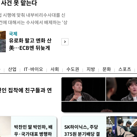
사건 못 맡는다
법 시행에 맞춰 내부비리수사대를 신
건에 대해서는 수사에서 배제하는 '상
청은 7일 오후 3시 '개정 형사소송법
국제
경제
F)' 회의를 열었다고 밝혔다. 경찰은
유로화 팔고 엔화 산
수도권 고용 급랭
에 맞춰 기존 국가수사본부에서 운영
美…ECB엔 뒤늦게
전국 취업자 10명
 인권감사관실로 이관·개편해 객관
통보
1명뿐
융
산업
IT·바이오
사회
수도권
지방
문화
스포츠
연인 집착에 친구들과 연
박찬민 딸 박민하, 배
SK하이닉스, 주당
우·국가대표 병행하
375원 분기배당 결