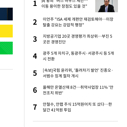
건물
與 황희 "버스 하우스 제안…
1
1
이동 용이한 장점도 있을 것"
친구들과 연락 끊어"
이언주 "ISA 세제 개편안 재검토해야…미장
2
2
탈출 강요는 강압적 행정"
·국가대표 병행하더
지방공기업 20곳 경영평가 최상위…부진 5
3
3
곳은 경영진단
 분기배당 결정…3
광주 5개 자치구, 동광주시·서광주시 등 5개
4
4
표
시 전환
75원 분기 배
[속보]국힘 윤리위, '돌려차기 발언' 진종오·
5
5
방안 확정"
서범수 징계 절차 개시
하 주택은 보유·양도
올해만 온열산재 8건…취약사업장 11% '안
6
6
전조치 위반'
경기 들여다보니…한
안철수, 안랩 주식 15억원어치 또 샀다…한
7
7
달간 41억원 투입