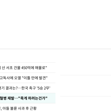
에 산 서초 건물 450억에 매물로"
고독사에 오열 "이틀 만에 발견"
경기 결과는?…한국 축구 '5승 2무'
백혈병 재발…"죽게 하려는건가"
 아들 불륜 사과 후 근황