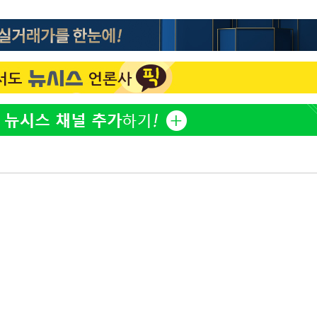
"서장훈, 28억에 산 서초 
1
450억에 매물로"
부장 기소
전현무 "전 연인 집착에 
2
"
협회
박찬민 딸 박민하, 배우
3
 교수…이
니…여유로운 근황 공개
절차 개시
SK하이닉스, 주당 375원
4
25.3%↑
분기 중 추가 주주환원 발
[속보]SK하이닉스, 주당 3
5
당…"3분기 중 주주환원 
구윤철 "실거주 30억 이
6
세 모두 완화"
외국인 심판 성 접대 7
7
국 축구 '5승 2무'