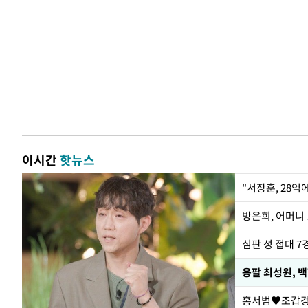
이시간
핫뉴스
"서장훈, 28억
방은희, 어머니 
심판 성 접대 7
응팔 최성원, 
홍서범♥조갑경,