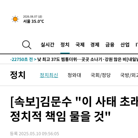
50분 전 >
민주 콩고 에볼라환자 4천명 돌파, 4053명 발생 1850명 사망
2026.08.07 (금)
서울 35.0℃
-24852초 전 >
"낮 기온 소폭 하락"…수도권 폭염중대경보, 폭염경보로
-24816초 전 >
[속보]이 대통령, '호우피해' 안동·의성 관할 4개 면 특
선포
-24779초 전 >
[단독]중수청 지원 검사들, 정원 초과 시 낮은 계급 임용
실시간
정치
국제
경제
금융
산업
갈 수도
-22750초 전 >
낮 최고 37도 찜통더위…곳곳 소나기·강원 많은 비[내일
-21056초 전 >
SK하이닉스, 용인·청주 팹에 54조 투자…"AI 메모리 수
응"
-17912초 전 >
여자배구 이재영·이다영 자매, 아제르바이잔 투란VC 입
정치
정치최신
청와대
국회/정당
국방/외
-17165초 전 >
외국인 심판 성 접대 7경기 들여다보니…한국 축구 '5승 2
-16899초 전 >
[속보]코스닥, 2.86포인트(0.36%) 내린 798.81마감
-16852초 전 >
[속보]코스피, 6200선 약보합…0.60% 내린 6258.77에
[속보]김문수 "이 사태 
-16832초 전 >
[속보]원·달러 환율, 7.7원 내린 1416.1원 마감
정치적 책임 물을 것"
-16721초 전 >
[속보] 노원서 40.1도 관측…서울, 2018년 이후 첫 40도
-13811초 전 >
[속보]종합특검, '계엄 수용공간 확보' 신용해 前교정본
-12684초 전 >
외신들도 주목한 韓축구 파문…"국민적 공분에 수사 재개
등록 2025.05.10 09:56:05
-12655초 전 >
11시간 압수수색에 성접대 파문까지…'쑥대밭' 된 축구