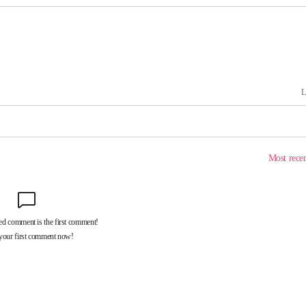
 교수…이
절차 개시
25.3%↑
 하향
별재난지역
…희망지 못
날씨]
요 선제 대
단
무'
 마쳐