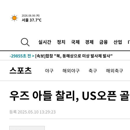
-6068초 전 >
[속보]경찰, '홍명보 선임 논란' 대한축구협회·축구회관 
2026.08.06 (목)
서울 37.7℃
-32271초 전 >
[속보]합참 "北 발사체는 단거리탄도미사일…감시·경계
화"
-32019초 전 >
日방위성, 北이 동해로 쏜 발사체는 탄도미사일 가능성
-30449초 전 >
[속보] SKT, 에이닷 서비스 장애 발생…"원인 파악 중"
실시간
정치
국제
경제
금융
산업
-29855초 전 >
[속보]합참 "북, 동해상으로 미상 발사체 발사"
-29251초 전 >
'낮 최고 39도' 불볕더위…한밤 열대야도 계속[내일날씨]
-29210초 전 >
[속보]7~9일 프로야구 3연전도 폭염 취소…11일 재개
스포츠
야구
해외야구
축구
해외축구
-28872초 전 >
"韓 외환시장 개입 관측 배경엔 美의 대한국 무역적자 있
-28699초 전 >
'월드컵 탈락 후폭풍' 축구협회…초유의 압수수색에 '충격
-28539초 전 >
서울 낮 37.9도, 올여름 최고치 경신…영등포 순간 '40도
우즈 아들 찰리, US오픈 
-28101초 전 >
[속보]종합특검, 대검 추가 압수수색…내란 중요임무종사
-24196초 전 >
[속보]코스닥, 800p 회복…0.26% 오른 801.67 마감
등록 2025.05.10 13:29:23
-24126초 전 >
[속보]코스피, 301.88포인트(4.58%) 내린 6296.38 마
-23991초 전 >
[속보]원·달러 환율, 0.7원 내린 1423.8원 마감
-21590초 전 >
"여기 떨어졌다"…다누리, 스페이스X 로켓 달 충돌 흔적