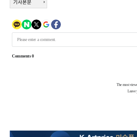
기사본문
-18635초 전 >
손흥민, 5경기 연속골 실패…LAFC는 승부차기 끝 과달
-11236초 전 >
내일까지 39도 '펄펄'…기상청 "태풍 지나며 폭염 잠시 
-10873초 전 >
트럼프, 한국계 진보 주지사 후보 맹공…"공산주의가 최대
-10851초 전 >
"美간섭에 합의 지연"…트럼프, '이란 호르무즈 통제권'
-7371초 전 >
[속보]산업장관 "李정부, 원전 반대 안해…안정 전력 위해
-6068초 전 >
[속보]경찰, '홍명보 선임 논란' 대한축구협회·축구회관 
-32271초 전 >
[속보]합참 "北 발사체는 단거리탄도미사일…감시·경계
화"
-32019초 전 >
日방위성, 北이 동해로 쏜 발사체는 탄도미사일 가능성
-30449초 전 >
[속보] SKT, 에이닷 서비스 장애 발생…"원인 파악 중"
-29855초 전 >
[속보]합참 "북, 동해상으로 미상 발사체 발사"
-29251초 전 >
'낮 최고 39도' 불볕더위…한밤 열대야도 계속[내일날씨]
-29210초 전 >
[속보]7~9일 프로야구 3연전도 폭염 취소…11일 재개
-28872초 전 >
"韓 외환시장 개입 관측 배경엔 美의 대한국 무역적자 있
-28699초 전 >
'월드컵 탈락 후폭풍' 축구협회…초유의 압수수색에 '충격
-28539초 전 >
서울 낮 37.9도, 올여름 최고치 경신…영등포 순간 '40도
-28101초 전 >
[속보]종합특검, 대검 추가 압수수색…내란 중요임무종사