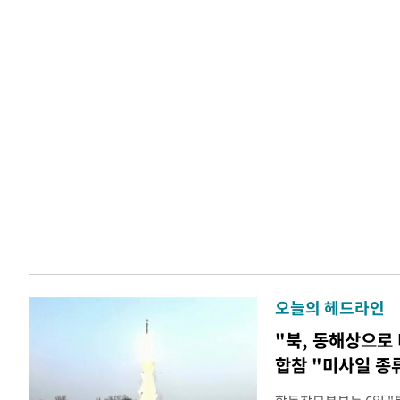
오늘의 헤드라인
"북, 동해상으로
합참 "미사일 종