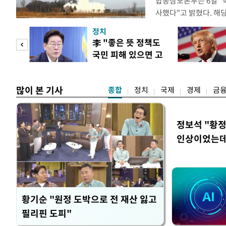
합동참모본부는 6일 "
사했다"고 밝혔다. 
는 아직 확인되지 않고 
정치
분석 중에 있다. 앞서 
"사적
李 "좋은 뜻 정책도
리 탄도미사일을 포함한
국민 피해 있으면 고
시 탄도미사일은 80여
 차이
쳐야"
많이 본 기사
종합
정치
국제
경제
금
정보석 "황정
인상이었는데
황기순 "원정 도박으로 전 재산 잃고
필리핀 도피"