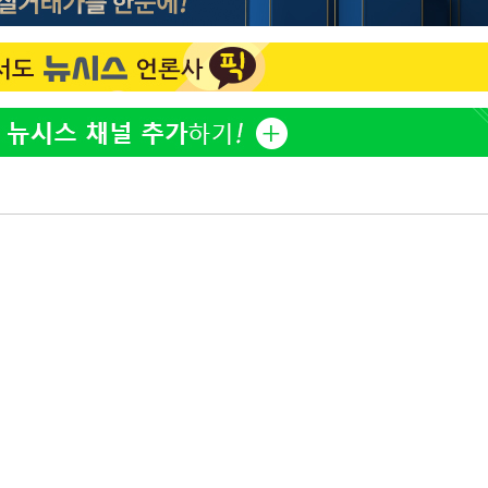
황기순 "원정 도박으로 전 
1
산 잃고 필리핀 도피"
감
정보석 "황정음 전 남편 
2
었는데…"
 포착
정부, 전 산업에 'AI 옷' 
3
라하라 격파
1000대 보급 추진
꺾인다"
이승기 측 "차가원 전세금
4
 위협"
사기 수법…엄벌 원해"
 수용할까
바다, 워터밤 공개저격 "말
 불가피"
5
등 압수수색
최준희, 또 성형수술 예고 
6
허지웅 "우리가 지지했던 
7
들었다"…형소법 개정에 