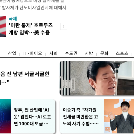
북한이 동해상으로 미상 발사체를 발
해당 발사체가 탄도미사일인지에 대해서
있다. 군은 발사체 종류와 제원 등을
국제
경제
북한은 지난 5월 26일 서해상으로 근거
'이란 통제' 호르무즈
강남 초고가 겨냥
 다종의 발사체를 발사한 바 있다. 당
개방 임박…美 수용
제개편…전월세 
km를 비행해 탄착했다.
할까
탄' 우려
융
산업
IT·바이오
사회
수도권
지방
문화
스포츠
음 전 남편 서글서글한
…"
정부, 전 산업에 'AI
이승기 측 "차가원
옷' 입힌다…AI 로봇
전세금 미반환은 고
연 1000대 보급 추
도의 사기 수법…엄
진
벌 원해"