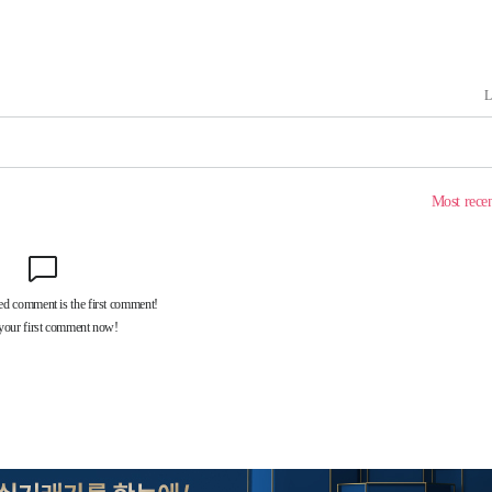
라하라 격파
꺾인다"
 위협"
 수용할까
 불가피"
등 압수수색
태세 강
어"
·당황'
'
 혐의