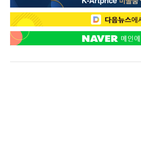
-24196초 전 >
[속보]코스닥, 800p 회복…0.26% 오른 801.67 마감
-24126초 전 >
[속보]코스피, 301.88포인트(4.58%) 내린 6296.38 마
-23991초 전 >
[속보]원·달러 환율, 0.7원 내린 1423.8원 마감
-21590초 전 >
"여기 떨어졌다"…다누리, 스페이스X 로켓 달 충돌 흔적
-18635초 전 >
손흥민, 5경기 연속골 실패…LAFC는 승부차기 끝 과달
-11236초 전 >
내일까지 39도 '펄펄'…기상청 "태풍 지나며 폭염 잠시 
-10873초 전 >
트럼프, 한국계 진보 주지사 후보 맹공…"공산주의가 최대
-10851초 전 >
"美간섭에 합의 지연"…트럼프, '이란 호르무즈 통제권'
-7371초 전 >
[속보]산업장관 "李정부, 원전 반대 안해…안정 전력 위해
-6068초 전 >
[속보]경찰, '홍명보 선임 논란' 대한축구협회·축구회관 