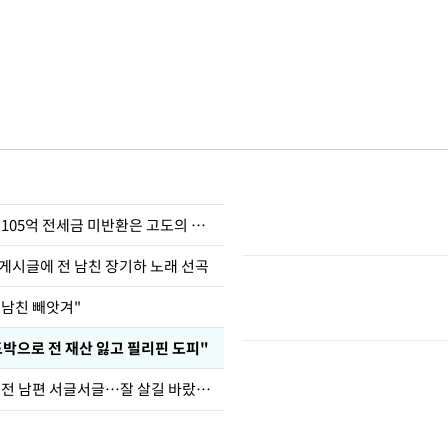
이승기 "차가원 105억 전세금 미반환은 고도의 사기"
 게시글에 전 남친 장기하 노래 선곡
 남친 빼앗겨"
도박으로 전 재산 잃고 필리핀 도피"
정보석 "황정음 전 남편 서글서글…잘 살길 바랐는데"