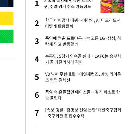
재
기록적 폭염에 멈춰선 프로야
1
1
구, 주말 경기 취소 가능성도
서글서글한 인상이
한국서 비공식 데뷔…이강인, AT마드리드서
2
2
어떻게 활용될까
입힌다…AI 로봇 연
폭염에 멈춘 프로야구…숨 고른 LG·삼성, 하
3
3
락세 딛고 반등할까
 미반환은 고도의
손흥민, 5경기 연속골 실패…LAFC는 승부차
4
4
기 끝 과달라하라 격파
이 안 된다"
V8 넘어 무한대로…에잇세컨즈, 삼성 라이온
5
5
즈 협업 컬렉션
"짝짝이 눈 탈출"
폭염 속 흔들렸던 에이스들…경기 취소로 한
6
6
숨 돌린다
인간들이 이 꼴 만
[속보]경찰, '홍명보 선임 논란' 대한축구협회
7
7
격한 반응
·축구회관 등 압수수색