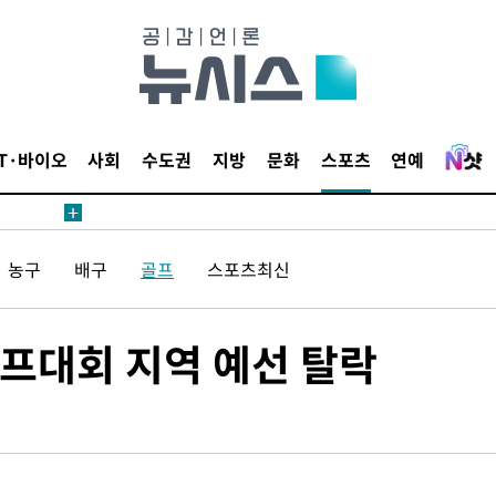
등 압수수색
태세 강
IT·바이오
사회
수도권
지방
문화
스포츠
연예
농구
배구
골프
스포츠최신
어"
·당황'
'
골프대회 지역 예선 탈락
 혐의
감
 포착