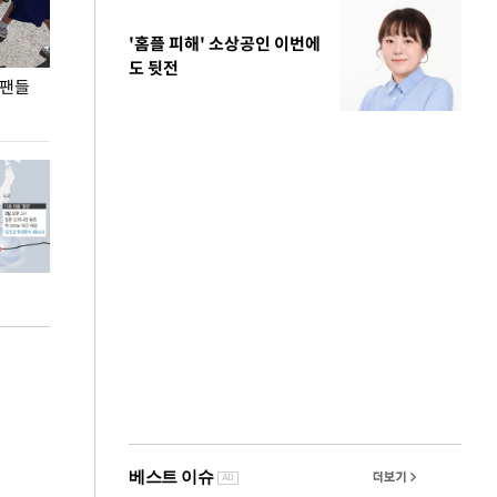
'홈플 피해' 소상공인 이번에
도 뒷전
 팬들
이 대통령, '청년 대책 속도 높여야…폭염 문제도
입추 코앞인데 전
총력 대응'