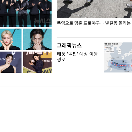
전남광주… 열화상 카메라에 담긴
폭염으로 멈춘 프로야구… 발걸음 돌리는
그래픽뉴스
태풍 '돌핀' 예상 이동
경로