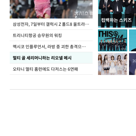
컴백하는 스키즈
입추 하루 앞둔 
삼성전자, 7일부터 갤럭시 Z 폴드8 울트라·폴드8·플립8 출시
폭염
트리니티항공 승무원의 워킹
멕시코 인플루언서, 라방 중 괴한 총격으로 사망
멀티 골 세리머니하는 리오넬 메시
오타니 멀티 홈런에도 다저스는 6연패