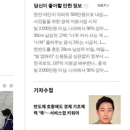
기자수첩
반도체 호황에도 경제 기초체
력 '뚝‘…서비스업 키워야