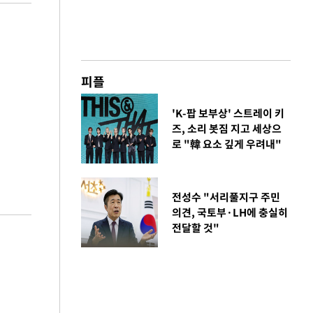
피플
'K-팝 보부상' 스트레이 키
즈, 소리 봇짐 지고 세상으
로 "韓 요소 깊게 우려내"
전성수 "서리풀지구 주민
의견, 국토부·LH에 충실히
전달할 것"