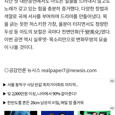
지난 첫 내한공연에서도 아도는 얼굴을 드러내지 않고도
노래가 갖고 있는 힘을 충분히 증거했다. 다양한 창법과
색깔로 곡에 서사를 부여하며 드라마를 만들어냈다. 목
을 긁는 듯한 허스키한 가창, 울분이 터지면서도 청량한
두성 등 아도의 보컬은 곡마다 천변만화(千變萬化)였다.
이번 공연 역시 실루엣·목소리만으로 변화무쌍의 묘술
이 나올 것이다.
◎공감언론 뉴시스
realpaper7@newsis.com