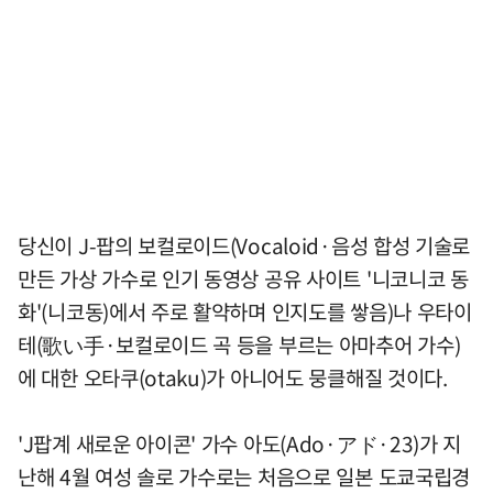
당신이 J-팝의 보컬로이드(Vocaloid·음성 합성 기술로
만든 가상 가수로 인기 동영상 공유 사이트 '니코니코 동
화'(니코동)에서 주로 활약하며 인지도를 쌓음)나 우타이
테(歌い手·보컬로이드 곡 등을 부르는 아마추어 가수)
에 대한 오타쿠(otaku)가 아니어도 뭉클해질 것이다.
'J팝계 새로운 아이콘' 가수 아도(Ado·アド·23)가 지
난해 4월 여성 솔로 가수로는 처음으로 일본 도쿄국립경