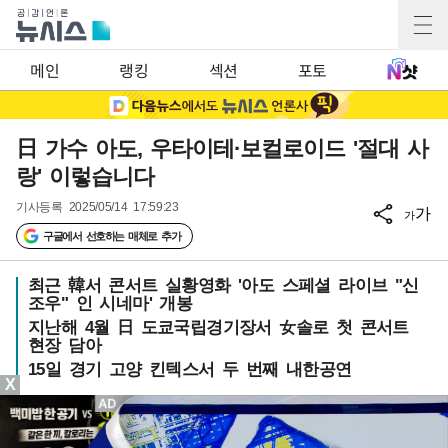
메인
랭킹
섹션
포토
日 가수 아도, 우타이테·보컬로이드 '절대 사
랑' 이렇습니다
기사등록
2025/05/14 17:59:23
가
가
구글에서 선호하는 매체로 추가
최근 韓서 콘서트 실황영화 '아도 스페셜 라이브 "신
조우" 인 시네마' 개봉
지난해 4월 日 도쿄국립경기장서 女솔로 첫 콘서트
현장 담아
15일 경기 고양 킨텍스서 두 번째 내한공연
X