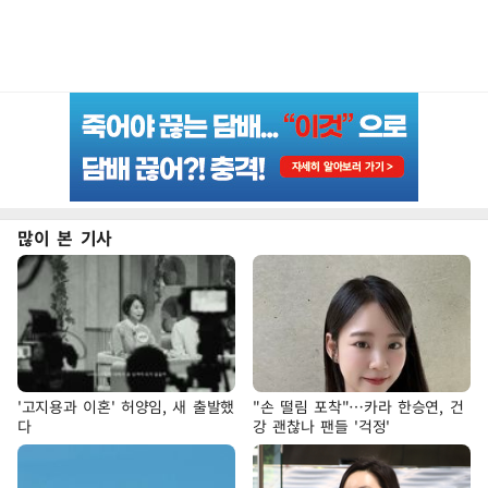
많이 본 기사
'고지용과 이혼' 허양임, 새 출발했
"손 떨림 포착"…카라 한승연, 건
다
강 괜찮나 팬들 '걱정'