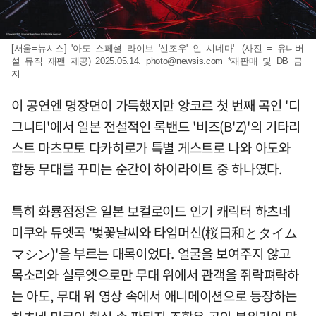
[서울=뉴시스] '아도 스페셜 라이브 '신조우' 인 시네마'. (사진 = 유니버
설 뮤직 재팬 제공) 2025.05.14.
photo@newsis.com
*재판매 및 DB 금
지
이 공연엔 명장면이 가득했지만 앙코르 첫 번째 곡인 '디
그니티'에서 일본 전설적인 록밴드 '비즈(B'Z)'의 기타리
스트 마츠모토 다카히로가 특별 게스트로 나와 아도와
합동 무대를 꾸미는 순간이 하이라이트 중 하나였다.
특히 화룡점정은 일본 보컬로이드 인기 캐릭터 하츠네
미쿠와 듀엣곡 '벚꽃날씨와 타임머신(桜日和とタイム
マシン)'을 부르는 대목이었다. 얼굴을 보여주지 않고
목소리와 실루엣으로만 무대 위에서 관객을 쥐락펴락하
는 아도, 무대 위 영상 속에서 애니메이션으로 등장하는