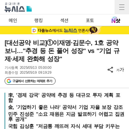
메인
랭킹
섹션
포토
[대선공약 비교]①이재명·김문수, 1호 공약
보니…"추경 등 돈 풀어 성장" vs "기업 규
제·세제 완화해 성장"
기사등록
2025/05/13 05:00:00
가
가
최종수정
2025/05/19 09:19:29
구글에서 선호하는 매체로 추가
李, '경제 강국' 공약에 추경 등 대규모 투자 계획 포
함
金, '기업하기 좋은 나라' 공약서 기업 자율 보장 강조
민주 진성준 "소요 재원은 지금 발표하기 어렵고 집권
후 공개"
국힘 김상훈 "저금통 깨뜨려 자식 세대 부담 키우는