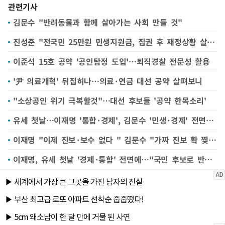
관련기사
김문수 "반려동물과 함께 살아가는 사회 만들 것"
진성준 "전국민 25만원 민생지원금, 집권 후 재정상황 살펴서 판단"
이준석 15호 공약 '공인탐정 도입'…퇴직경찰 전문성 활용
'尹 의료개혁' 뒤집히나…의료·연금 대선 공약 살펴보니
"소상공인 위기 극복할것"…대선 후보들 '공약 한목소리'
유세 첫날…이재명 '통합·경제', 김문수 '민생·경제' 전면에(종합2보)
이재명 "이제 진보·보수 없다 " 김문수 "가짜 진보 확 찢어버릴 것"
이재명, 유세 첫날 '경제·통합' 전면에…"국민 후보로 반드시 승리"(종합)