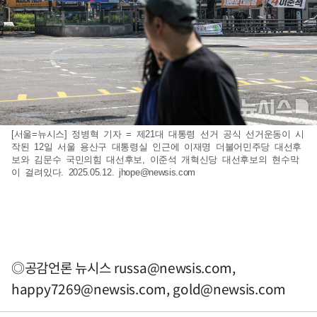
[서울=뉴시스] 정병혁 기자 = 제21대 대통령 선거 공식 선거운동이 시
작된 12일 서울 용산구 대통령실 인근에 이재명 더불어민주당 대선후
보와 김문수 국민의힘 대선후보, 이준석 개혁신당 대선후보의 현수막
이 걸려있다. 2025.05.12.
jhope@newsis.com
◎공감언론 뉴시스
russa@newsis.com
,
happy7269@newsis.com
,
gold@newsis.com