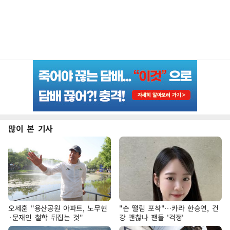
많이 본 기사
오세훈 "용산공원 아파트, 노무현
"손 떨림 포착"…카라 한승연, 건
·문재인 철학 뒤집는 것"
강 괜찮나 팬들 '걱정'