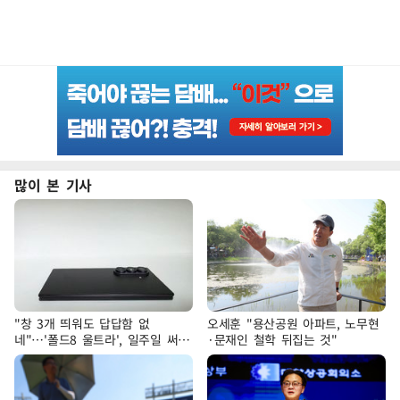
많이 본 기사
"창 3개 띄워도 답답함 없
오세훈 "용산공원 아파트, 노무현
네"…'폴드8 울트라', 일주일 써보
·문재인 철학 뒤집는 것"
니