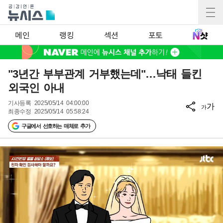
메인
랭킹
섹션
포토
"3년간 부부관계 거부했는데"…낙태 들킨
외국인 아내
기사등록
2025/05/14 04:00:00
가
가
최종수정
2025/05/14 05:58:24
구글에서 선호하는 매체로 추가