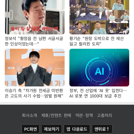
정보석 "황정음 전 남편 서글서글
황기순 "원정 도박으로 전 재산
한 인상이었는데…"
잃고 필리핀 도피"
이승기 측 "차가원 전세금 미반환
정부, 전 산업에 'AI 옷' 입힌다…
은 고도의 사기 수법…엄벌 원해"
AI 로봇 연 1000대 보급 추진
회사소개
제휴/컨텐츠 판매
약관·정책
고충처리
PC화면
제보하기
앱 다운로드
맨위로↑