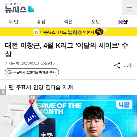
메인
랭킹
섹션
포토
대전 이창근, 4월 K리그 '이달의 세이브' 수
상
기사등록
2025/05/13 15:29:15
가
가
구글에서 선호하는 매체로 추가
팬 투표서 안양 김다솔 제쳐
X