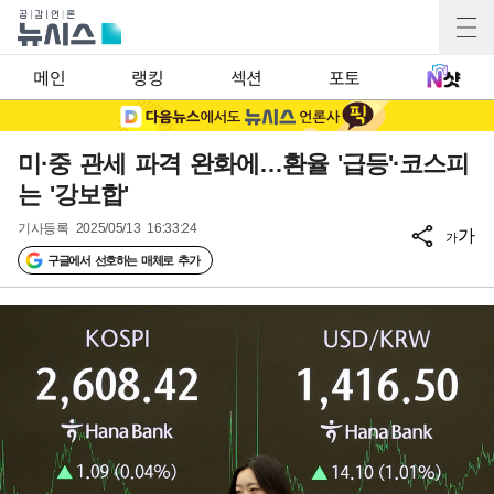
메인
랭킹
섹션
포토
미·중 관세 파격 완화에…환율 '급등'·코스피
는 '강보합'
기사등록
2025/05/13 16:33:24
가
가
구글에서 선호하는 매체로 추가