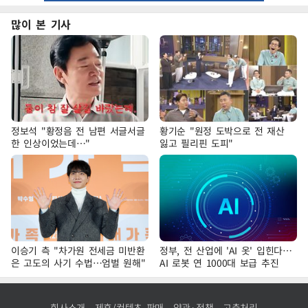
많이 본 기사
정보석 "황정음 전 남편 서글서글
황기순 "원정 도박으로 전 재산
한 인상이었는데…"
잃고 필리핀 도피"
이승기 측 "차가원 전세금 미반환
정부, 전 산업에 'AI 옷' 입힌다…
은 고도의 사기 수법…엄벌 원해"
AI 로봇 연 1000대 보급 추진
회사소개
제휴/컨텐츠 판매
약관·정책
고충처리