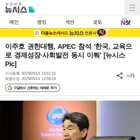
메인
랭킹
섹션
포토
이주호 권한대행, APEC 참석 '한국, 교육으
로 경제성장·사회발전 동시 이뤄' [뉴시스
Pic]
기사등록
2025/05/14 10:51:31
가
가
최종수정
2025/05/14 12:04:24
구글에서 선호하는 매체로 추가