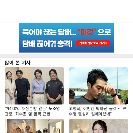
많이 본 기사
''9440억 재산분할 앞둔' 노소영
고영욱, 이번엔 박하선 공격…"류
관장, 최수종 옆 깜짝 근황
수영 열심히 일해야겠네"