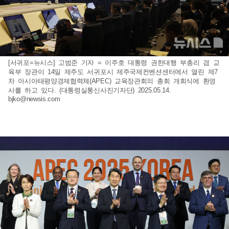
[서귀포=뉴시스] 고범준 기자 = 이주호 대통령 권한대행 부총리 겸 교
육부 장관이 14일 제주도 서귀포시 제주국제컨벤션센터에서 열린 제7
차 아시아태평양경제협력체(APEC) 교육장관회의 총회 개회식에 환영
사를 하고 있다. (대통령실통신사진기자단) 2025.05.14.
bjko@newsis.com