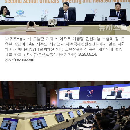
[서귀포=뉴시스] 고범준 기자 = 이주호 대통령 권한대행 부총리 겸 교
육부 장관이 14일 제주도 서귀포시 제주국제컨벤션센터에서 열린 제7
차 아시아태평양경제협력체(APEC) 교육장관회의 총회 개회식에 환영
사를 하고 있다. (대통령실통신사진기자단) 2025.05.14.
bjko@newsis.com