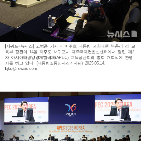
[서귀포=뉴시스] 고범준 기자 = 이주호 대통령 권한대행 부총리 겸 교
육부 장관이 14일 제주도 서귀포시 제주국제컨벤션센터에서 열린 제7
차 아시아태평양경제협력체(APEC) 교육장관회의 총회 개회식에 환영
사를 하고 있다. (대통령실통신사진기자단) 2025.05.14.
bjko@newsis.com