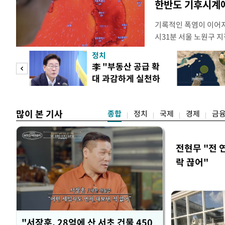
한반도 기후시계에
기록적인 폭염이 이어지
시31분 서울 노원구 지
어선 것으로 관측됐다. 지
정치
이상의 기온이 관측된 이
 두
李 "부동산 공급 확
동기상관측장비(AWS)
대 과감하게 실천하
(ASOS)을 기준으로 
 정도
라"
많이 본 기사
종합
정치
국제
경제
금
전현무 "전 
락 끊어"
"서장훈, 28억에 산 서초 건물 450