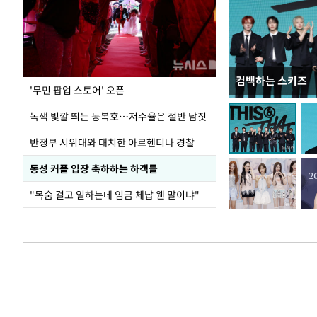
컴백하는 스키즈
지석천 뒤덮은 
'무민 팝업 스토어' 오픈
녹색 빛깔 띄는 동복호…저수율은 절반 남짓
반정부 시위대와 대치한 아르헨티나 경찰
동성 커플 입장 축하하는 하객들
"목숨 걸고 일하는데 임금 체납 웬 말이냐"