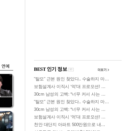
금융
…
두나무, 경찰청 '압수
 중
가상자산' 관리한다
연예