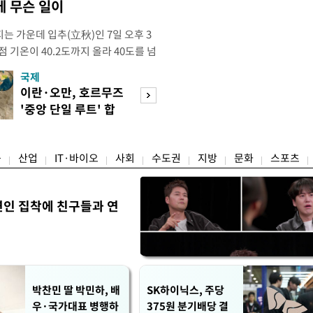
 무슨 일이
는 가운데 입추(立秋)인 7일 오후 3
점 기온이 40.2도까지 올라 40도를 넘
난 2018년 8월 1일 서울에서 40도
국제
경제
후 8년 만이다. 이번 40도 돌파는 자
이란·오만, 호르무즈
수도권 고용 급랭
 기준이다. 공식인 종관기상관측
'중앙 단일 루트' 합
전국 취업자 10명
하는 서울의 공
의
1명뿐
융
산업
IT·바이오
사회
수도권
지방
문화
스포츠
연인 집착에 친구들과 연
박찬민 딸 박민하, 배
SK하이닉스, 주당
우·국가대표 병행하
375원 분기배당 결