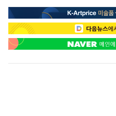
-10861초 전 >
[속보]코스피, 6200선 약보합…0.60% 내린 6258.77에
-10841초 전 >
[속보]원·달러 환율, 7.7원 내린 1416.1원 마감
-10730초 전 >
[속보] 노원서 40.1도 관측…서울, 2018년 이후 첫 40도
-7820초 전 >
[속보]종합특검, '계엄 수용공간 확보' 신용해 前교정본부
-6693초 전 >
외신들도 주목한 韓축구 파문…"국민적 공분에 수사 재개"
-6664초 전 >
11시간 압수수색에 성접대 파문까지…'쑥대밭' 된 축구협
-5686초 전 >
[속보]규제합리화위원회 부위원장에 김태유 서울대 공대 
태 후임
-2044초 전 >
[속보]국힘 윤리위, '돌려차기 발언' 진종오·서범수 징계 
43분 전 >
[속보] 7월 중국 수출 23.9%↑ 수입 27.5%↑…무역총액 25
1시간 전 >
[속보]'채상병 순직 책임' 임성근, 항소심도 징역 3년