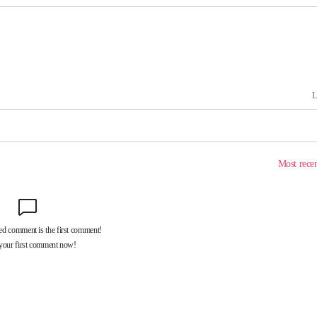
회
교수…이병
절차 개시
.3%↑
말고 과감히
쪽 아웃바
 하향
별재난지역
…희망지 못
날씨]
요 선제 대
단
무'