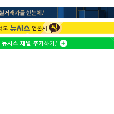
"서장훈, 28억에 산 서초 
1
450억에 매물로"
 마쳐
전현무 "전 연인 집착에 
2
장 기소
박찬민 딸 박민하, 배우
3
니…여유로운 근황 공개
회
SK하이닉스, 주당 375원
4
교수…이병
분기 중 추가 주주환원 발
절차 개시
홍서범♥조갑경, 아들 불륜
5
.3%↑
은 미소
외국인 심판 성 접대 7
6
국 축구 '5승 2무'
[속보]SK하이닉스, 주당 3
7
당…"3분기 중 주주환원 