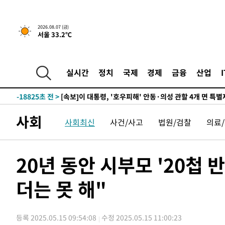
1시간 전 >
[속보]'채상병 순직 책임' 임성근, 항소심도 징역 3년
2026.08.07 (금)
서울 33.2℃
-28208초 전 >
[속보]이 대통령 "부동산 공급 기존 사고방식 매달리지 
실천"
-27293초 전 >
이란, "오만과 '중앙 단일 루트' 합의…북쪽 인바운드·남
운드는 임시"
-18861초 전 >
"낮 기온 소폭 하락"…수도권 폭염중대경보, 폭염경보로
실시간
정치
국제
경제
금융
산업
-18825초 전 >
[속보]이 대통령, '호우피해' 안동·의성 관할 4개 면 특
선포
-18788초 전 >
[단독]중수청 지원 검사들, 정원 초과 시 낮은 계급 임용
갈 수도
-16759초 전 >
낮 최고 37도 찜통더위…곳곳 소나기·강원 많은 비[내일
사회
사회최신
사건/사고
법원/검찰
의료
-15065초 전 >
SK하이닉스, 용인·청주 팹에 54조 투자…"AI 메모리 수
응"
-11921초 전 >
여자배구 이재영·이다영 자매, 아제르바이잔 투란VC 입
-11174초 전 >
외국인 심판 성 접대 7경기 들여다보니…한국 축구 '5승 2
20년 동안 시부모 '20첩
-10908초 전 >
[속보]코스닥, 2.86포인트(0.36%) 내린 798.81마감
더는 못 해"
-10861초 전 >
[속보]코스피, 6200선 약보합…0.60% 내린 6258.77에
-10841초 전 >
[속보]원·달러 환율, 7.7원 내린 1416.1원 마감
-10730초 전 >
[속보] 노원서 40.1도 관측…서울, 2018년 이후 첫 40도
등록 2025.05.15 09:54:08
수정 2025.05.15 11:00:23
-7820초 전 >
[속보]종합특검, '계엄 수용공간 확보' 신용해 前교정본부