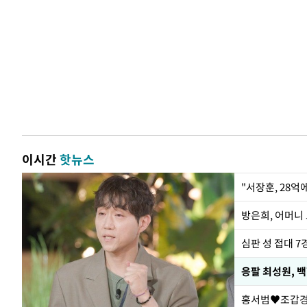
이시간
핫뉴스
"서장훈, 28억
방은희, 어머니 
심판 성 접대 7
응팔 최성원, 
홍서범♥조갑경,