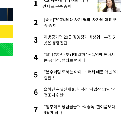
건물
'300억원대 사기 혐의' 차가
1
1
원 대표 구속 송치
친구들과 연락 끊어"
[속보]'300억원대 사기 혐의' 차가원 대표 구
2
2
속 송치
·국가대표 병행하더
지방공기업 20곳 경영평가 최상위…부진 5
3
3
곳은 경영진단
 분기배당 결정…3
"말다툼하다 홧김에 살해"…폭염에 높아지
4
4
표
는 공격성, 범죄로 번지나
 사과 후 근황…밝
"분수처럼 토하는 아이"…더위 때문 아닌 '이
5
5
질환'?
경기 들여다보니…한
올해만 온열산재 8건…취약사업장 11% '안
6
6
전조치 위반'
75원 분기 배
"입추에도 방심금물"…식중독, 한여름보다
7
7
방안 확정"
9월에 최다