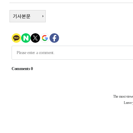
-6693초 전 >
외신들도 주목한 韓축구 파문…"국민적 공분에 수사 재개"
기사본문
-6664초 전 >
11시간 압수수색에 성접대 파문까지…'쑥대밭' 된 축구협
-5686초 전 >
[속보]규제합리화위원회 부위원장에 김태유 서울대 공대 
태 후임
-2044초 전 >
[속보]국힘 윤리위, '돌려차기 발언' 진종오·서범수 징계 
43분 전 >
[속보] 7월 중국 수출 23.9%↑ 수입 27.5%↑…무역총액 25
1시간 전 >
[속보]'채상병 순직 책임' 임성근, 항소심도 징역 3년
-28208초 전 >
[속보]이 대통령 "부동산 공급 기존 사고방식 매달리지 
실천"
-27293초 전 >
이란, "오만과 '중앙 단일 루트' 합의…북쪽 인바운드·남
운드는 임시"
-18861초 전 >
"낮 기온 소폭 하락"…수도권 폭염중대경보, 폭염경보로
-18825초 전 >
[속보]이 대통령, '호우피해' 안동·의성 관할 4개 면 특
선포
-18788초 전 >
[단독]중수청 지원 검사들, 정원 초과 시 낮은 계급 임용
갈 수도
-16759초 전 >
낮 최고 37도 찜통더위…곳곳 소나기·강원 많은 비[내일
-15065초 전 >
SK하이닉스, 용인·청주 팹에 54조 투자…"AI 메모리 수
응"
-11921초 전 >
여자배구 이재영·이다영 자매, 아제르바이잔 투란VC 입
-11174초 전 >
외국인 심판 성 접대 7경기 들여다보니…한국 축구 '5승 2
-10908초 전 >
[속보]코스닥, 2.86포인트(0.36%) 내린 798.81마감