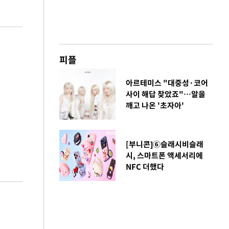
피플
아르테미스 "대중성·코어
사이 해답 찾았죠"…알을
깨고 나온 '초자아'
[부니콘]⑥슬래시비슬래
시, 스마트폰 액세서리에
NFC 더했다