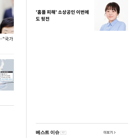
'홈플 피해' 소상공인 이번에
도 뒷전
…"국가
홈플러스, 67개 점포 가오픈… 13일 정식 개장
오세훈 서울시장,
환경 점검