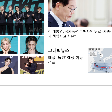
개구리밥
이 대통령, 국가폭력 피해자에 위로·사과
가 책임지고 치유"
그래픽뉴스
태풍 '돌핀' 예상 이동
경로