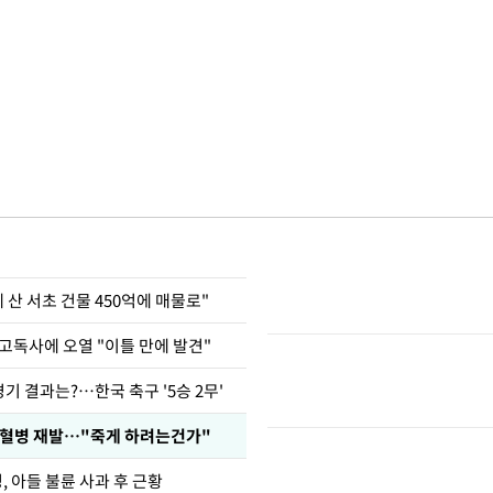
에 산 서초 건물 450억에 매물로"
고독사에 오열 "이틀 만에 발견"
경기 결과는?…한국 축구 '5승 2무'
백혈병 재발…"죽게 하려는건가"
 아들 불륜 사과 후 근황