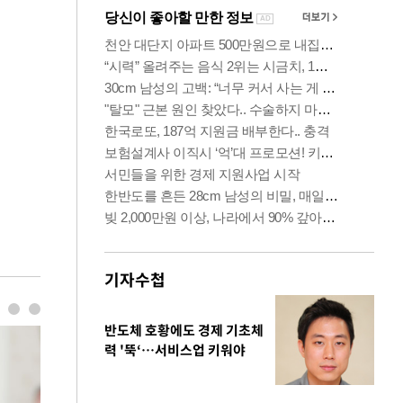
기자수첩
반도체 호황에도 경제 기초체
력 '뚝‘…서비스업 키워야