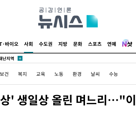
말고 과감히
쪽 아웃바
 하향
IT·바이오
사회
수도권
지방
문화
스포츠
연예
별재난지역
…희망지 못
날씨]
/보건
복지
교육
노동
환경
날씨
수능
요 선제 대
단
무'
 반상' 생일상 올린 며느리…"
 마쳐
장 기소