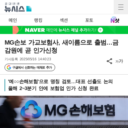
메인
랭킹
섹션
포토
MG손보 가교보험사, 새이름으로 출범…금
감원에 곧 인가신청
기사등록
2025/05/16 14:40:23
가
가
구글에서 선호하는 매체로 추가
'예○○손해보험'으로 명칭 검토…대표 선출도 논의
올해 2~3분기 안에 보험업 인가 신청 완료