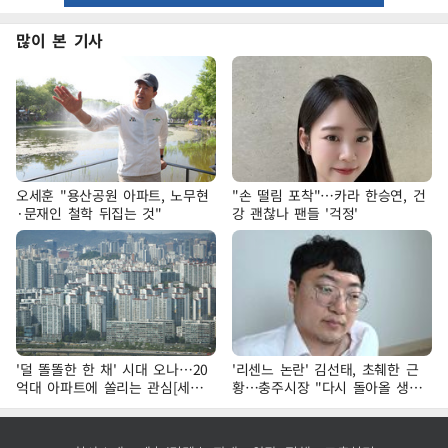
많이 본 기사
오세훈 "용산공원 아파트, 노무현
"손 떨림 포착"…카라 한승연, 건
·문재인 철학 뒤집는 것"
강 괜찮나 팬들 '걱정'
'덜 똘똘한 한 채' 시대 오나…20
'리센느 논란' 김선태, 초췌한 근
억대 아파트에 쏠리는 관심[세제
황…충주시장 "다시 돌아올 생
개편, 그 이후②]
각?"