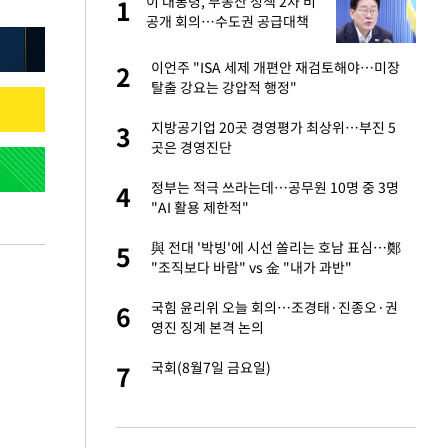
구
이 대통령, 부동산 정책 2차 비
1
1
공개 회의…수도권 공급대책
집중 점검
련 직접 해봤습니
이언주 "ISA 세제 개편안 재검토해야…미장
2
2
'완벽 소화'
탈출 강요는 강압적 행정"
건물 450억에 매물
지방공기업 20곳 경영평가 최상위…부진 5
3
3
곳은 경영진단
·국가대표 병행하더
정부는 적극 쓰라는데…공무원 10명 중 3명
4
4
"AI 활용 제한적"
 속도내는 K-제약
與 전대 '박빙'에 시선 쏠리는 호남 표심…鄭
5
5
"조직보다 바람" vs 金 "내가 과반"
걸 몸매'로 만든 러
국힘 윤리위 오늘 회의…조경태·진종오·권
6
6
톡'
영진 징계 본격 논의
용객 제한을" vs
국회(8월7일 금요일)
7
7
"