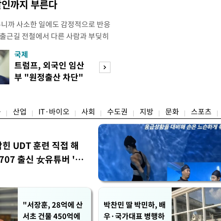
살인까지 부른다
우니까 사소한 일에도 감정적으로 반응
 출근길 전철에서 다른 사람과 부딪히
서 있으면 짜증이 확 올라오더라고요."
국제
경제
유례없는 폭염이 이어지면서 사소한 자극
트럼프, 외국인 임산
구윤철 "실거주 3
나 감정적으로 반응하는 사람이 늘고
부 "원정출산 차단"
억 이하 보유·양
도가 불쾌감과 공격성을 높이는 데다
명령
모두 ↓"
융
산업
IT·바이오
사회
수도권
지방
문화
스포츠
막힌 UDT 훈련 직접 해
07 출신 女유튜버 '완
"서장훈, 28억에 산
박찬민 딸 박민하, 배
서초 건물 450억에
우·국가대표 병행하