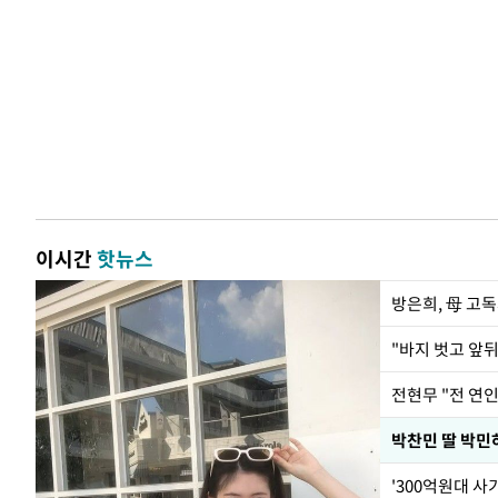
이시간
핫뉴스
방은희, 母 고독
전현무 "전 연
'300억원대 사