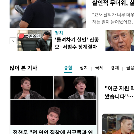
살인적 무더위, 
"요새 날씨가 너무 더
하는 일이 늘어났어요.
거나, 누가 길을 막고 
정치
(40대 직장인 A씨) 
첫 입
'돌려차기 실언' 진종
에도 쉽게 짜증을 내거
오·서범수 징계절차
있다. 높은 기온과 습
역 송
개시
많이 본 기사
종합
정치
국제
경제
금
"여군 지원 
봤습니다"…7
벽 소화'
전현무 "전 연인 집착에 친구들과 연