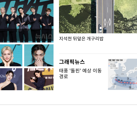
" 네덜란드서 동성 커플 결혼식
지석천 뒤덮은 개구리밥
그래픽뉴스
태풍 '돌핀' 예상 이동
경로