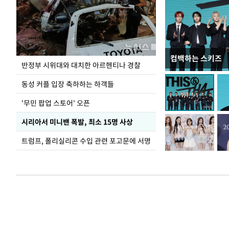
컴백하는 스키즈
"우리 결혼했어요
반정부 시위대와 대치한 아르헨티나 경찰
열려
동성 커플 입장 축하하는 하객들
'무민 팝업 스토어' 오픈
시리아서 미니밴 폭발, 최소 15명 사상
트럼프, 폴리실리콘 수입 관련 포고문에 서명