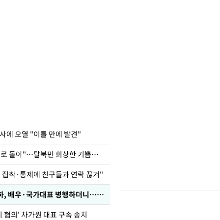
사에 오열 "이틀 만에 발견"
"바지 벗고 앞뒤로 돌아"…탈북민 회상한 기쁨조 검사
인 집착·통제에 친구들과 연락 끊겨"
박찬민 딸 박민하, 배우·국가대표 병행하더니…근황이
기 혐의' 차가원 대표 구속 송치