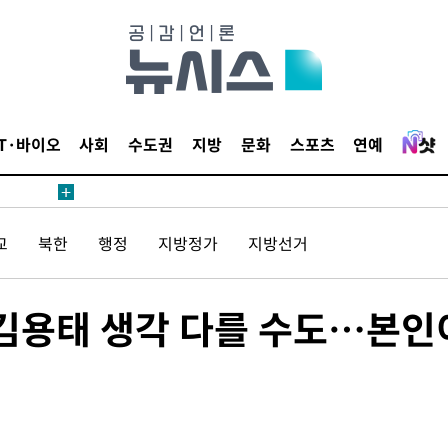
 절차 개시
액
IT·바이오
사회
수도권
지방
문화
스포츠
연예
 사망
교
북한
행정
지방정가
지방선거
 CDC
 압수수색
·김용태 생각 다를 수도…본인
위 등 9곳
출발
개장