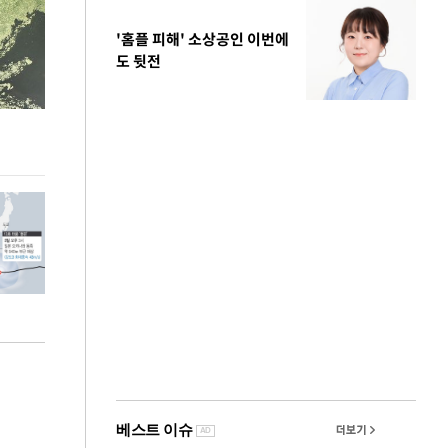
'홈플 피해' 소상공인 이번에
도 뒷전
정동영, 北 '조선' 호명 관련 "공론화·국민여론 성
이 대통령, 軍 
숙 후에 하겠다는 말 빠져"
여