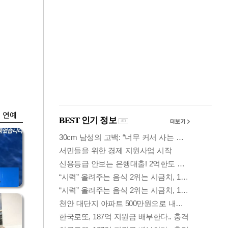
금융
0
"집값 더 뛰기 전 사
도세
자"…보금자리론 수
요 폭증
연예