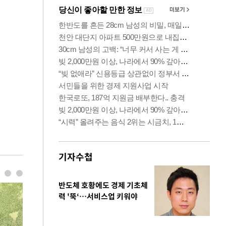
기자수첩
반도체 호황에도 경제 기초체
력 '뚝‘…서비스업 키워야