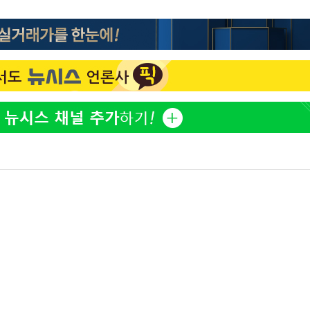
전현무 "전 연인 집착에 친
1
들과 연락 끊어"
출발
"여군 지원 막힌 UDT 훈
2
개장
다"…707 출신 女유튜버 
3명은 중
"서장훈, 28억에 산 서초 
3
로"
에서 두차
박찬민 딸 박민하, 배우
4
0일 후 발
니…여유로운 근황 공개
"신약 찾자"…정부 과제로
5
바이오
"46세 맞아?" 바다를 '핫
6
닝…유산소 운동 효과 '톡
"한강수영장, 문신 노출 이
7
"출입 막는 건 명백한 차별