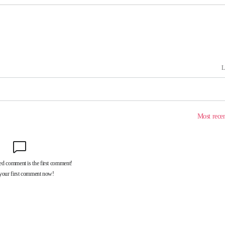
3명은 중
에서 두차
0일 후 발
 절차 개시
액
 사망
 CDC
 압수수색
위 등 9곳