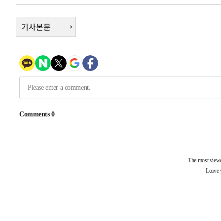
-11672초 전 >
시리아 다마스쿠스 교외에서 미니버스 폭발.. 14명 부상, 
태
-10970초 전 >
기사본문
입추에도 극한더위…서울 낮 39도 '폭염중대경보'
-5934초 전 >
이란, 호르무즈서 "적국 목표물들"과 대치로 남부 케슘섬
례 큰 폭발음
-4649초 전 >
[속보]美, 폴리실리콘 수입 규제…파생제품 15% 관세, 12
효
-2800초 전 >
[속보]트럼프, 美 원정출산 금지 행정명령 서명
-500초 전 >
[속보] 뉴욕증시, 일제 하락 마감…나스닥 0.06%↓
-29213초 전 >
[속보]국힘 윤리위, '돌려차기 발언' 진종오·서범수 징계
-24538초 전 >
[속보] 7월 중국 수출 23.9%↑ 수입 27.5%↑…무역총
25.3%↑
-21698초 전 >
[속보]'채상병 순직 책임' 임성근, 항소심도 징역 3년
-21564초 전 >
[속보]종합특검, '관저이전 봐주기 감사' 유병호 구속기소
-18164초 전 >
민주 콩고 에볼라환자 4천명 돌파, 4053명 발생 1850명
-17414초 전 >
[속보]'300억원대 사기 혐의' 차가원 대표 구속 송치
-16608초 전 >
"미 전국적 살모네라 식중독 원인은 멕시코산 할라피뇨"--
-15121초 전 >
[속보]경찰·노동부, HL만도 평택사업장 끼임 사망 관련
-15002초 전 >
[속보]합수본, '투표율 허위 입력' 중앙·서울·경기도 선관
압수수색
-14757초 전 >
[속보]원·달러 환율, 오전 9시 1423.8원