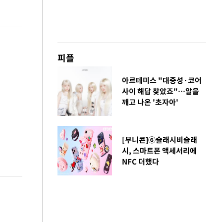
피플
아르테미스 "대중성·코어
사이 해답 찾았죠"…알을
깨고 나온 '초자아'
[부니콘]⑥슬래시비슬래
시, 스마트폰 액세서리에
NFC 더했다