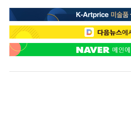
-14553초 전 >
[속보]삼성전자·SK하이닉스 동반 강보합…1%대 상승 
-14539초 전 >
[속보]코스닥, 5.95포인트(0.74%) 상승한 807.62개장
-14507초 전 >
[속보]코스피, 6300선 재탈환…1.09% 오른 6365.07 
-11672초 전 >
시리아 다마스쿠스 교외에서 미니버스 폭발.. 14명 부상, 
태
-10970초 전 >
입추에도 극한더위…서울 낮 39도 '폭염중대경보'
-5934초 전 >
이란, 호르무즈서 "적국 목표물들"과 대치로 남부 케슘섬
례 큰 폭발음
-4649초 전 >
[속보]美, 폴리실리콘 수입 규제…파생제품 15% 관세, 12
효
-2800초 전 >
[속보]트럼프, 美 원정출산 금지 행정명령 서명
-500초 전 >
[속보] 뉴욕증시, 일제 하락 마감…나스닥 0.06%↓