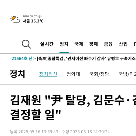
2026.08.07 (금)
서울 35.3℃
-500초 전 >
[속보] 뉴욕증시, 일제 하락 마감…나스닥 0.06%↓
-29213초 전 >
[속보]국힘 윤리위, '돌려차기 발언' 진종오·서범수 징계
-24538초 전 >
[속보] 7월 중국 수출 23.9%↑ 수입 27.5%↑…무역총
실시간
정치
국제
경제
금융
산업
25.3%↑
-21698초 전 >
[속보]'채상병 순직 책임' 임성근, 항소심도 징역 3년
-21564초 전 >
[속보]종합특검, '관저이전 봐주기 감사' 유병호 구속기소
-18164초 전 >
민주 콩고 에볼라환자 4천명 돌파, 4053명 발생 1850명
정치
정치최신
청와대
국회/정당
국방/외
-17414초 전 >
[속보]'300억원대 사기 혐의' 차가원 대표 구속 송치
-16608초 전 >
"미 전국적 살모네라 식중독 원인은 멕시코산 할라피뇨"--
-15121초 전 >
[속보]경찰·노동부, HL만도 평택사업장 끼임 사망 관련
김재원 "尹 탈당, 김문수
-15002초 전 >
[속보]합수본, '투표율 허위 입력' 중앙·서울·경기도 선관
압수수색
결정할 일"
-14757초 전 >
[속보]원·달러 환율, 오전 9시 1423.8원
-14553초 전 >
[속보]삼성전자·SK하이닉스 동반 강보합…1%대 상승 
-14539초 전 >
[속보]코스닥, 5.95포인트(0.74%) 상승한 807.62개장
등록 2025.05.16 13:59:43
수정 2025.05.16 14:30:24
-14507초 전 >
[속보]코스피, 6300선 재탈환…1.09% 오른 6365.07 