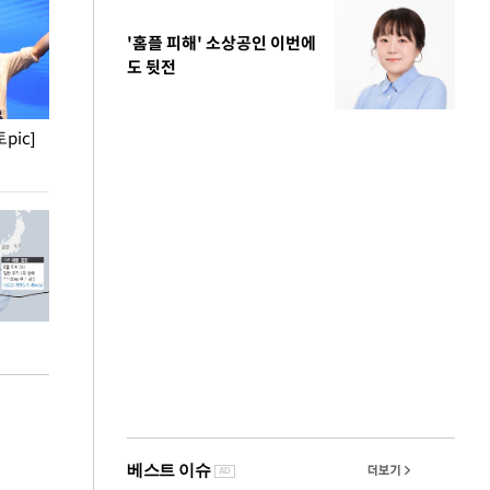
'홈플 피해' 소상공인 이번에
도 뒷전
pic]
청와대 일주일
사진으로 보는 