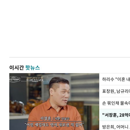
이시간
핫뉴스
하리수 "이혼 
손 묶인채 물속에
"서장훈, 28억
방은희, 어머니 