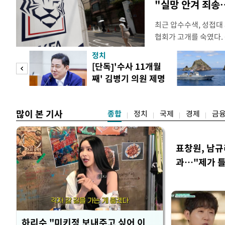
"실망 안겨 죄
최근 압수수색, 성접대
협회가 고개를 숙였다. 
관계자 여러분께 드리는
정치
다. 축구협회는 최근 20
 사업
[단독]'수사 11개월
컵 조별리그 탈락과 
째' 김병기 의원 제명
회에서 질타를 받은 데 
청원글
많이 본 기사
종합
정치
국제
경제
금
표창원, 남규
과…"제가 
하리수 "미키정 보내주고 싶어 이