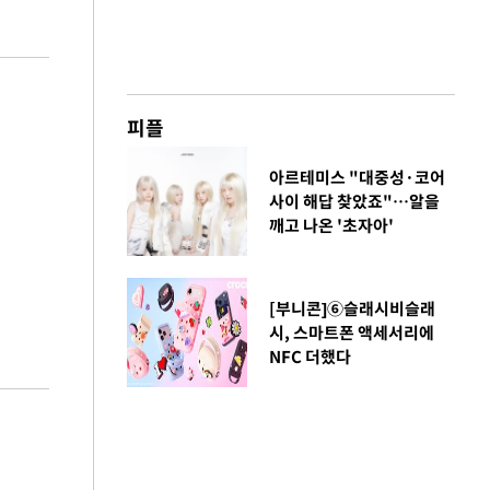
피플
아르테미스 "대중성·코어
사이 해답 찾았죠"…알을
깨고 나온 '초자아'
[부니콘]⑥슬래시비슬래
시, 스마트폰 액세서리에
NFC 더했다