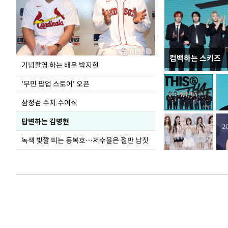
컴백하는 스키즈
이 대통령, 국가
기념촬영 하는 배우 박지현
가 책임지고 치유
'무민 팝업 스토어' 오픈
삼정검 수치 수여식
답변하는 김병현
녹색 빛깔 띄는 동복호…저수율은 절반 남짓