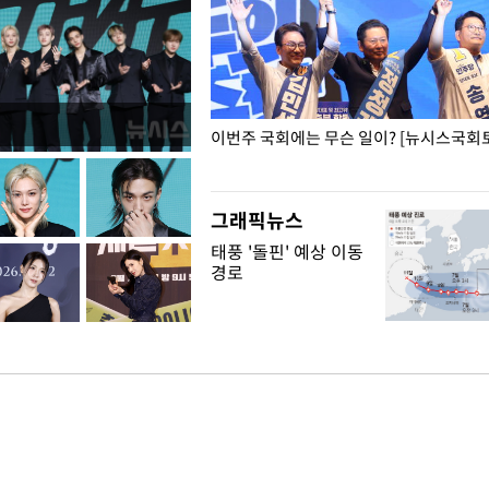
폭력 피해자에 위로·사과…"국가
이번주 국회에는 무슨 일이? [뉴시스국회토
"
그래픽뉴스
태풍 '돌핀' 예상 이동
경로