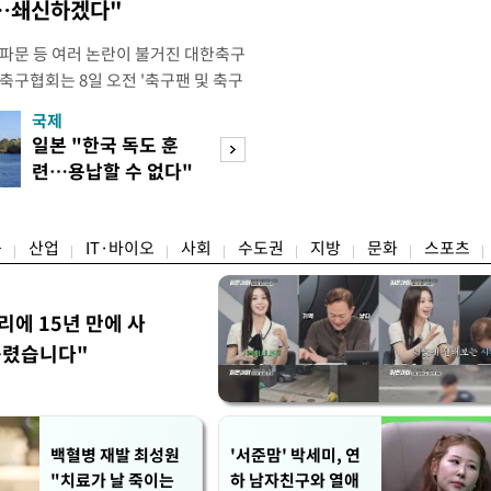
송…쇄신하겠다"
 파문 등 여러 논란이 불거진 대한축구
축구협회는 8일 오전 '축구팬 및 축구
 글'이라는 제목의 입장문을 발표했
국제
경제
26 국제축구연맹(FIFA) 북중미 월드
일본 "한국 독도 훈
공정위, 국고채 
관련해 국회 문화체육관광위원회 청문
련…용납할 수 없다"
심의…8조 과징금
이어, 홍명보 전 감독 선
항의
림길
융
산업
IT·바이오
사회
수도권
지방
문화
스포츠
리에 15년 만에 사
틀렸습니다"
백혈병 재발 최성원
'서준맘' 박세미, 연
"치료가 날 죽이는
하 남자친구와 열애