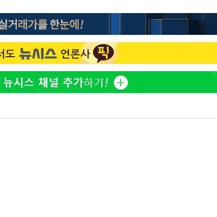
하리수 "미키정 보내주고 
1
어 이혼…애 못 낳아 미안
다"
표창원, 남규리에 15년 
2
렸습니다"
백혈병 재발 최성원 "치료
3
았다" 눈물
'서준맘' 박세미, 연하 남
4
생각도"
英유명 여배우, 큰 교통사
5
살았다
"창 3개 띄워도 답답함 없
6
라', 일주일 써보니
황기순 "원정도박 후 필리
7
류…1년간 은둔"