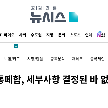
 계속[다음
삼겠다"
안겨드려 죄
IT·바이오
사회
수도권
지방
문화
스포츠
연예
 계속[다음
보험/카드
시황/환율
종목분석
재테크
블록체인
삼겠다"
안겨드려 죄
통폐합, 세부사항 결정된 바 