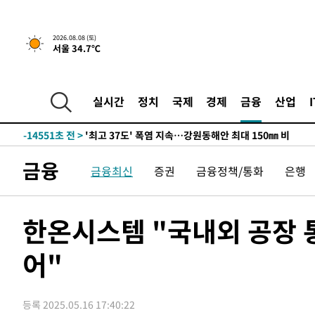
2026.08.08 (토)
-7677초 전 >
[속보]뉴욕증시 상승 마감…S&P 0.6% 나스닥 1.3%↑
서울 34.7℃
-30395초 전 >
극한폭염 한풀 꺾이지만…'낮 최고 35도' 무더위, 열대야
주 날씨]
-27413초 전 >
축구협회 "압수수색·성접대 논란 사과…쇄신의 기회로 
-25930초 전 >
[속보]'압수수색·성접대 논란' 축구협회 "실망과 걱정 
실시간
정치
국제
경제
금융
산업
송"
-14551초 전 >
'최고 37도' 폭염 지속…강원동해안 최대 150㎜ 비
-7677초 전 >
[속보]뉴욕증시 상승 마감…S&P 0.6% 나스닥 1.3%↑
-30395초 전 >
극한폭염 한풀 꺾이지만…'낮 최고 35도' 무더위, 열대야
금융
금융최신
증권
금융정책/통화
은행
주 날씨]
-27413초 전 >
축구협회 "압수수색·성접대 논란 사과…쇄신의 기회로 
-25930초 전 >
[속보]'압수수색·성접대 논란' 축구협회 "실망과 걱정 
송"
-14551초 전 >
'최고 37도' 폭염 지속…강원동해안 최대 150㎜ 비
한온시스템 "국내외 공장 
-7677초 전 >
[속보]뉴욕증시 상승 마감…S&P 0.6% 나스닥 1.3%↑
어"
등록 2025.05.16 17:40:22