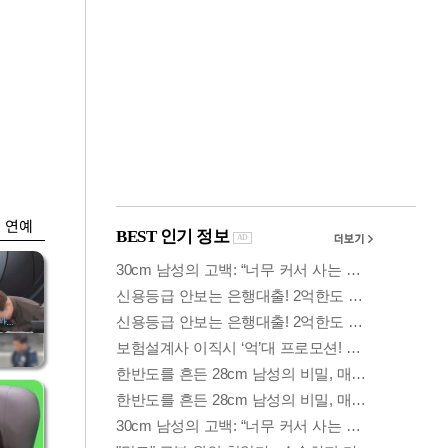
금융
담합
은행 예금 일주일새
 갈
6.5조↑…롤러코스
피 피난
연예