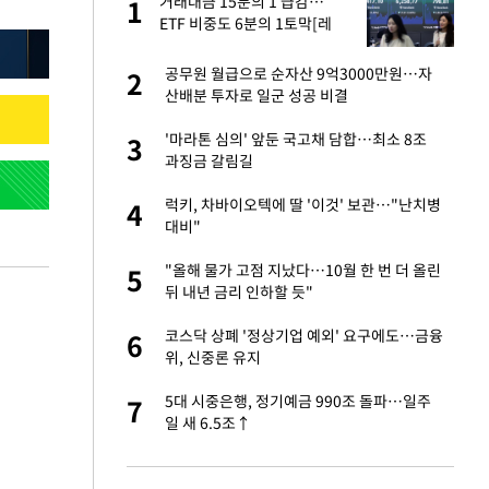
싶
거래대금 15분의 1 급감…
1
1
했
ETF 비중도 6분의 1토막[레
버리지 그후①]
만에 사과…"제가 틀
공무원 월급으로 순자산 9억3000만원…자
2
2
산배분 투자로 일군 성공 비결
가 날 죽이는 것 같
'마라톤 심의' 앞둔 국고채 담합…최소 8조
3
3
과징금 갈림길
자친구와 열애 "결혼
럭키, 차바이오텍에 딸 '이것' 보관…"난치병
4
4
대비"
고서 기아차 덕에
"올해 물가 고점 지났다…10월 한 번 더 올린
5
5
뒤 내년 금리 인하할 듯"
네"…'폴드8 울트
코스닥 상폐 '정상기업 예외' 요구에도…금융
6
6
위, 신중론 유지
핀서 2년 불법체
5대 시중은행, 정기예금 990조 돌파…일주
7
7
일 새 6.5조↑