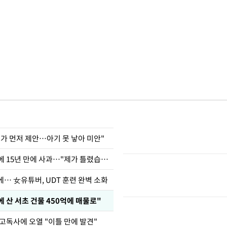
내가 먼저 제안…아기 못 낳아 미안"
표창원, 남규리에 15년 만에 사과…"제가 틀렸습니다"
… 女유튜버, UDT 훈련 완벽 소화
에 산 서초 건물 450억에 매물로"
고독사에 오열 "이틀 만에 발견"