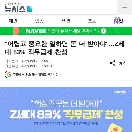
메인
랭킹
섹션
포토
"어렵고 중요한 일하면 돈 더 받아야"…Z세
대 83% 직무급제 찬성
기사등록
2025/05/17 13:45:31
가
가
최종수정
2025/05/17 13:52:24
구글에서 선호하는 매체로 추가