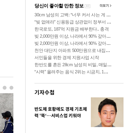
기자수첩
반도체 호황에도 경제 기초체
력 '뚝‘…서비스업 키워야