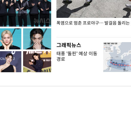
전남광주… 열화상 카메라에 담긴
폭염으로 멈춘 프로야구… 발걸음 돌리는
그래픽뉴스
태풍 '돌핀' 예상 이동
경로