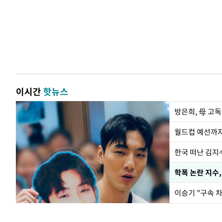
이시간
핫뉴스
방은희, 母 고독
월드컵 예선까지
한국 떠난 김지
학폭 논란 지수
이승기 "구속 차