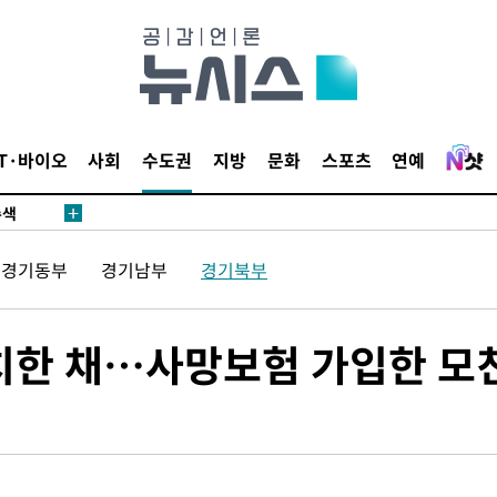
다"
수수색(종
4%↑
 준수"
IT·바이오
사회
수도권
지방
문화
스포츠
연예
수색
 강화"
경기동부
경기남부
경기북부
방치한 채…사망보험 가입한 모
황'
의