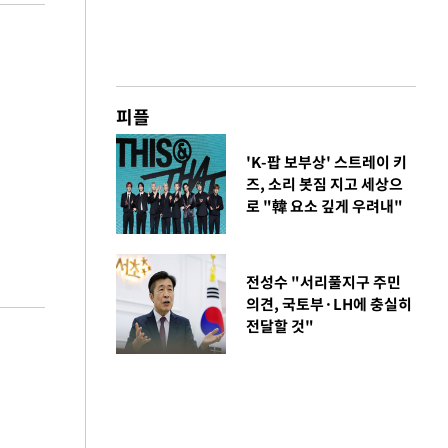
피플
'K-팝 보부상' 스트레이 키
즈, 소리 봇짐 지고 세상으
로 "韓 요소 깊게 우려내"
전성수 "서리풀지구 주민
의견, 국토부·LH에 충실히
전달할 것"