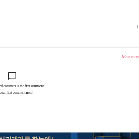
 격파
다"
수수색(종
4%↑
 준수"
수색
 강화"