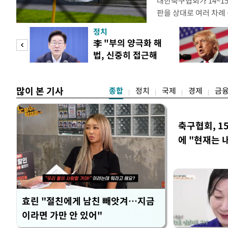
대한축구협회가 14~15
판을 상대로 여러 차례 
구계에 따르면 국회의 한
정치
년 국제심판 10여 명에
"사적
李 "부의 양극화 해
축구협회는 외국인 심판
법, 신중히 접근해
수십만원에서 많게는 1
 차
야"
많이 본 기사
종합
정치
국제
경제
금
축구협회, 1
에 "현재는 
효린 "절친에게 남친 빼앗겨…지금
이라면 가만 안 있어"