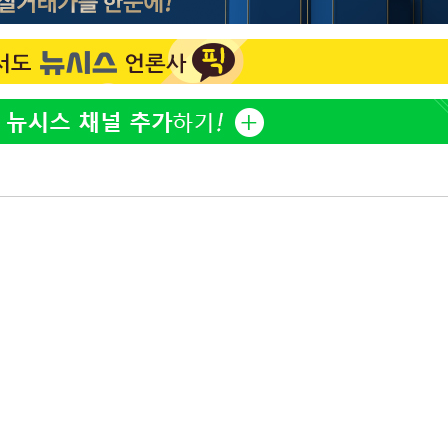
효린 "절친에게 남친 빼앗
1
겨…지금이라면 가만 안 있
어"
황'
축구협회, 15년 전 심판 
2
재는 내부 지침 준수"
의
방은희, 母 고독사에 오열 
3
김지수, '여행사 대표' 변
4
니…"
[속보] SKT, 에이닷 서
5
 격파
인 파악 중"
다"
극한 폭염에 프로야구 9
6
재개
프로야구 9일까지 폭염 취
7
후 7시 시작(종합)