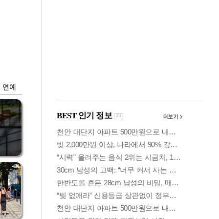
금융
개
외국인 폭풍매도에
 우
코스피 6200선 주저
앉아
연예