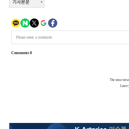
기사본문
3시간 전 >
[속보]코스닥, 800p 회복…0.26% 오른 801.67 마감
3시간 전 >
[속보]코스피, 301.88포인트(4.58%) 내린 6296.38 마감
3시간 전 >
[속보]원·달러 환율, 0.7원 내린 1423.8원 마감
4시간 전 >
"여기 떨어졌다"…다누리, 스페이스X 로켓 달 충돌 흔적 포착
5시간 전 >
손흥민, 5경기 연속골 실패…LAFC는 승부차기 끝 과달라하라
7시간 전 >
내일까지 39도 '펄펄'…기상청 "태풍 지나며 폭염 잠시 꺾인
-11622초 전 >
'월드컵 탈락 후폭풍' 축구협회…11시간 걸린 초유의 압
합)
-11058초 전 >
[속보] 뉴욕증시, 혼조 출발…나스닥 0.3%↓, 다우 0.1
-9851초 전 >
축구협회, 15년 전 심판 성 접대 파문에 "현재는 내부 지침
-8536초 전 >
경찰, '홍명보는 2순위' 결론냈던 스포츠윤리센터도 압수
1시간 전 >
[속보]합참 "北 발사체는 단거리탄도미사일…감시·경계태세
1시간 전 >
日방위성, 北이 동해로 쏜 발사체는 탄도미사일 가능성
2시간 전 >
[속보] SKT, 에이닷 서비스 장애 발생…"원인 파악 중"
2시간 전 >
[속보]합참 "북, 동해상으로 미상 발사체 발사"
2시간 전 >
'낮 최고 39도' 불볕더위…한밤 열대야도 계속[내일날씨]
2시간 전 >
[속보]7~9일 프로야구 3연전도 폭염 취소…11일 재개