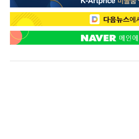
2시간 전 >
"韓 외환시장 개입 관측 배경엔 美의 대한국 무역적자 있어"
2시간 전 >
'월드컵 탈락 후폭풍' 축구협회…초유의 압수수색에 '충격·당
2시간 전 >
서울 낮 37.9도, 올여름 최고치 경신…영등포 순간 '40도'
2시간 전 >
[속보]종합특검, 대검 추가 압수수색…내란 중요임무종사 혐
3시간 전 >
[속보]코스닥, 800p 회복…0.26% 오른 801.67 마감
3시간 전 >
[속보]코스피, 301.88포인트(4.58%) 내린 6296.38 마감
3시간 전 >
[속보]원·달러 환율, 0.7원 내린 1423.8원 마감
4시간 전 >
"여기 떨어졌다"…다누리, 스페이스X 로켓 달 충돌 흔적 포착
5시간 전 >
손흥민, 5경기 연속골 실패…LAFC는 승부차기 끝 과달라하라
7시간 전 >
내일까지 39도 '펄펄'…기상청 "태풍 지나며 폭염 잠시 꺾인