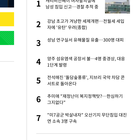
캐리비안베이 여자탈의실에
1
1
남성 침입 신고…경찰 추적 중
성 접대 파문에 "현
강남 초고가 겨냥한 세제개편…전월세 세입
2
2
자에 '유탄' 우려(종합)
"이틀 만에 발견"
성남 연구실서 유해물질 유출…300명 대피
3
3
신 근황 "가볼 만하
양주 섬유염색 공장서 불…4명 중경상, 대응
4
4
1단계 발령
비스 장애 발생…"원
전석매진 '돌담숲풍류', 지브리 국악 차담 콘
5
5
서트로 돌아온다
일까지 취소…11일
추미애 "재정난이 복지정책탓?…한심하기
6
6
그지없다"
소…11일 재개·오
"미7공군 박살내자" 오산기지 무단침입 대진
7
7
연 소속 3명 구속