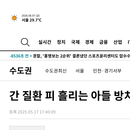
7시간 전 >
내일까지 39도 '펄펄'…기상청 "태풍 지나며 폭염 잠시 꺾인
2026.08.07 (금)
서울 29.7℃
-11622초 전 >
'월드컵 탈락 후폭풍' 축구협회…11시간 걸린 초유의 압
합)
-11058초 전 >
[속보] 뉴욕증시, 혼조 출발…나스닥 0.3%↓, 다우 0.1
-9851초 전 >
축구협회, 15년 전 심판 성 접대 파문에 "현재는 내부 지침
실시간
정치
국제
경제
금융
산업
-8536초 전 >
경찰, '홍명보는 2순위' 결론냈던 스포츠윤리센터도 압수
1시간 전 >
[속보]합참 "北 발사체는 단거리탄도미사일…감시·경계태세
1시간 전 >
日방위성, 北이 동해로 쏜 발사체는 탄도미사일 가능성
수도권
수도권최신
서울
인천·경기서부
2시간 전 >
[속보] SKT, 에이닷 서비스 장애 발생…"원인 파악 중"
2시간 전 >
[속보]합참 "북, 동해상으로 미상 발사체 발사"
2시간 전 >
'낮 최고 39도' 불볕더위…한밤 열대야도 계속[내일날씨]
간 질환 피 흘리는 아들 
2시간 전 >
[속보]7~9일 프로야구 3연전도 폭염 취소…11일 재개
2시간 전 >
"韓 외환시장 개입 관측 배경엔 美의 대한국 무역적자 있어"
등록 2025.05.17 17:40:09
2시간 전 >
'월드컵 탈락 후폭풍' 축구협회…초유의 압수수색에 '충격·당
2시간 전 >
서울 낮 37.9도, 올여름 최고치 경신…영등포 순간 '40도'
2시간 전 >
[속보]종합특검, 대검 추가 압수수색…내란 중요임무종사 혐