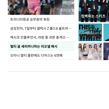
컴백하는 스키즈
입추 하루 앞둔 
트리니티항공 승무원의 워킹
폭염
삼성전자, 7일부터 갤럭시 Z 폴드8 울트라·폴드8·플립8 출시
멕시코 인플루언서, 라방 중 괴한 총격으로 사망
멀티 골 세리머니하는 리오넬 메시
오타니 멀티 홈런에도 다저스는 6연패