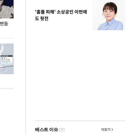
'홈플 피해' 소상공인 이번에
도 뒷전
 팬들
이 대통령, '청년 대책 속도 높여야…폭염 문제도
입추 코앞인데 전
총력 대응'