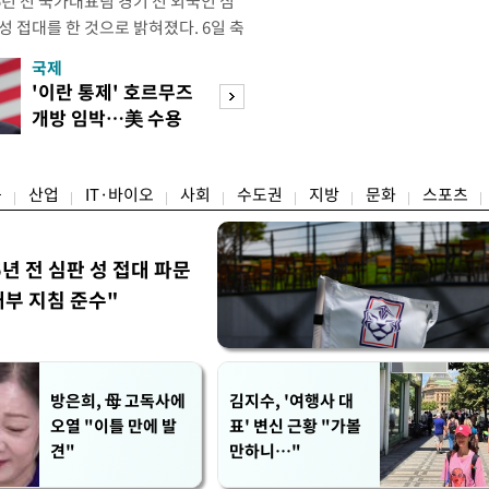
년 전 국가대표팀 경기 전 외국인 심
성 접대를 한 것으로 밝혀졌다. 6일 축
 의원실은 축구협회가 2011~2012
국제
경제
게 성 접대한 사실을 확인했다. 당시
'이란 통제' 호르무즈
초고가 겨냥 세제
과 감독관 등 10여 명에게 한 번에
개방 임박…美 수용
편…전월세 '유탄'
00만원이 넘는 돈을 성
할까
려
융
산업
IT·바이오
사회
수도권
지방
문화
스포츠
5년 전 심판 성 접대 파문
내부 지침 준수"
방은희, 母 고독사에
김지수, '여행사 대
오열 "이틀 만에 발
표' 변신 근황 "가볼
견"
만하니…"