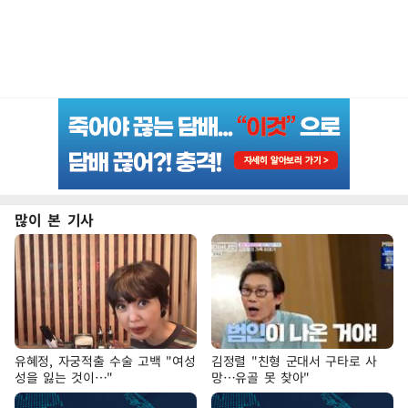
많이 본 기사
유혜정, 자궁적출 수술 고백 "여성
김정렬 "친형 군대서 구타로 사
성을 잃는 것이…"
망…유골 못 찾아"